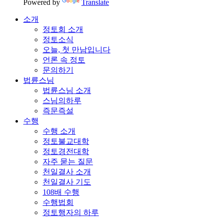
Powered by
Translate
소개
정토회 소개
정토소식
오늘, 첫 만남입니다
언론 속 정토
문의하기
법륜스님
법륜스님 소개
스님의하루
즉문즉설
수행
수행 소개
정토불교대학
정토경전대학
자주 묻는 질문
천일결사 소개
천일결사 기도
108배 수행
수행법회
정토행자의 하루