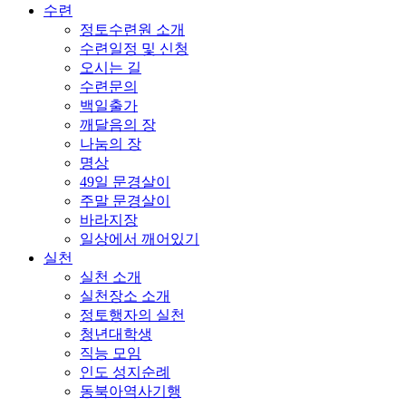
수련
정토수련원 소개
수련일정 및 신청
오시는 길
수련문의
백일출가
깨달음의 장
나눔의 장
명상
49일 문경살이
주말 문경살이
바라지장
일상에서 깨어있기
실천
실천 소개
실천장소 소개
정토행자의 실천
청년대학생
직능 모임
인도 성지순례
동북아역사기행