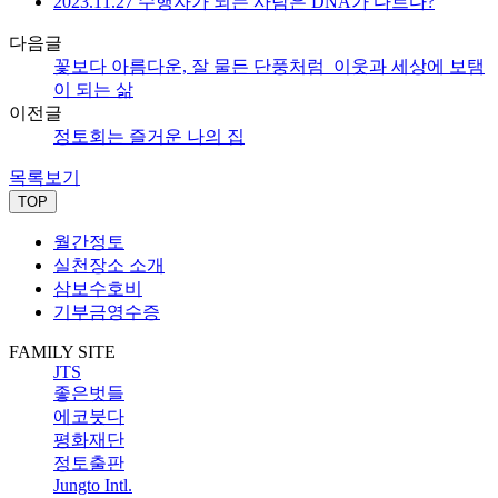
2023.11.27 수행자가 되는 사람은 DNA가 다르다?
다음글
꽃보다 아름다운, 잘 물든 단풍처럼_이웃과 세상에 보탬
이 되는 삶
이전글
정토회는 즐거운 나의 집
목록보기
TOP
월간정토
실천장소 소개
삼보수호비
기부금영수증
FAMILY SITE
JTS
좋은벗들
에코붓다
평화재단
정토출판
Jungto Intl.