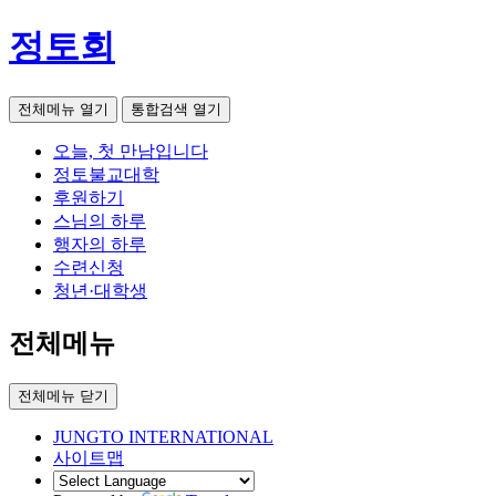
정토회
전체메뉴 열기
통합검색 열기
오늘, 첫 만남입니다
정토불교대학
후원하기
스님의 하루
행자의 하루
수련신청
청년·대학생
전체메뉴
전체메뉴 닫기
JUNGTO INTERNATIONAL
사이트맵