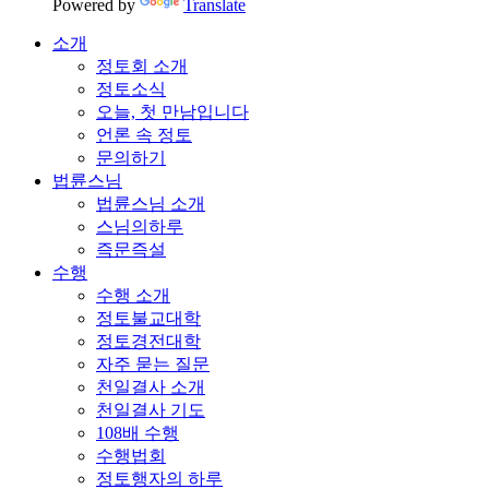
Powered by
Translate
소개
정토회 소개
정토소식
오늘, 첫 만남입니다
언론 속 정토
문의하기
법륜스님
법륜스님 소개
스님의하루
즉문즉설
수행
수행 소개
정토불교대학
정토경전대학
자주 묻는 질문
천일결사 소개
천일결사 기도
108배 수행
수행법회
정토행자의 하루