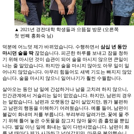
▲ 2021년 경전대학 학생들과 으뜸절 방문 (오른쪽
첫 번째 홍화숙 님)
덕분에 어느덧 제가 바뀌었습니다. 수행하면서
삼십 년 동안
마시던 술을 딱
끊었습니다. 피곤한 하루를 보내고 잠을 청하
기 위해 마시던 것이 습관이 되어 술을 마시지 않으면 큰일이
나는 줄 알았습니다. 하지만 술을 마시지 않아도 아무 일이 일
어나지 않았습니다. 아무리 힘들어도 새벽 기도는 빠지지 않았
습니다. 술을 마시지 않으니 일어나기가 훨씬 수월합니다.
살아오는 동안 남 일에 간섭하거나 남을 고치려 하지 않으니,
인간관계에서 거슬리는 일이 없었습니다. 하지만, 남편의 경우
는 달랐습니다. 남편과 오랫동안 같이 살았지만, 뭔가 불편하
고 남편의 행동을 이해하기 어려웠습니다. 예를 들어, 남편이
불같이 화내며 저를 부릅니다. 부랴부랴 달려가면, 꽃에 물 주
기 위해 틀어 놓은 수돗물을 잠그지 않아 물이 좀 흘렀을 뿐입
니다. 별일 아닌 일에 화내는 일이 다반사였습니다. 남편이 화
를 낼 때마다 제가 사과하고 넘어갔지만, 마음은 불안했습니