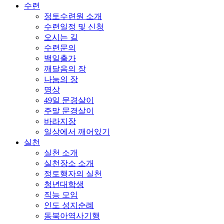
수련
정토수련원 소개
수련일정 및 신청
오시는 길
수련문의
백일출가
깨달음의 장
나눔의 장
명상
49일 문경살이
주말 문경살이
바라지장
일상에서 깨어있기
실천
실천 소개
실천장소 소개
정토행자의 실천
청년대학생
직능 모임
인도 성지순례
동북아역사기행