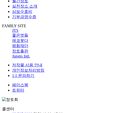
월간정토
실천장소 소개
삼보수호비
기부금영수증
FAMILY SITE
JTS
좋은벗들
에코붓다
평화재단
정토출판
Jungto Intl.
저작물 사용 안내
개인정보처리방침
1:1 문의하기
페이스북
트위터
콜센터