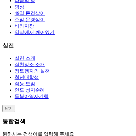
나눔의 장
명상
49일 문경살이
주말 문경살이
바라지장
일상에서 깨어있기
실천
실천 소개
실천장소 소개
정토행자의 실천
청년대학생
직능 모임
인도 성지순례
동북아역사기행
닫기
통합검색
원하시는 검색어를 입력해 주세요