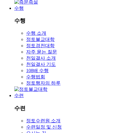
수행
수행
수행 소개
정토불교대학
정토경전대학
자주 묻는 질문
천일결사 소개
천일결사 기도
108배 수행
수행법회
정토행자의 하루
수련
수련
정토수련원 소개
수련일정 및 신청