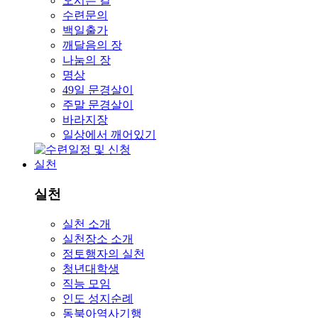
오시는 길
수련문의
백일출가
깨달음의 장
나눔의 장
명상
49일 문경살이
주말 문경살이
바라지장
일상에서 깨어있기
실천
실천
실천 소개
실천장소 소개
정토행자의 실천
청년대학생
직능 모임
인도 성지순례
동북아역사기행