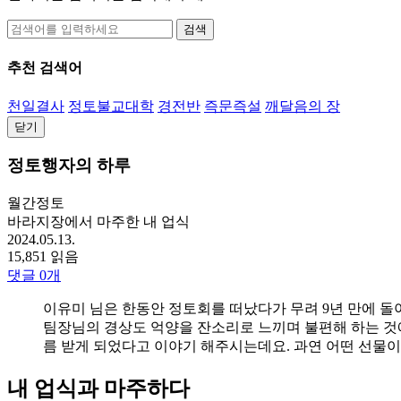
검색
추천 검색어
천일결사
정토불교대학
경전반
즉문즉설
깨달음의 장
닫기
정토행자의 하루
월간정토
바라지장에서 마주한 내 업식
2024.05.13.
15,851 읽음
댓글
0
개
이유미 님은 한동안 정토회를 떠났다가 무려 9년 만에 돌
팀장님의 경상도 억양을 잔소리로 느끼며 불편해 하는 것
름 받게 되었다고 이야기 해주시는데요. 과연 어떤 선물
내 업식과 마주하다