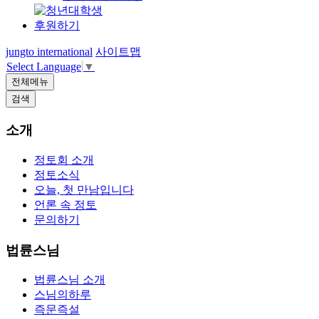
후원하기
jungto international
사이트맵
Select Language
▼
전체메뉴
검색
소개
정토회 소개
정토소식
오늘, 첫 만남입니다
언론 속 정토
문의하기
법륜스님
법륜스님 소개
스님의하루
즉문즉설