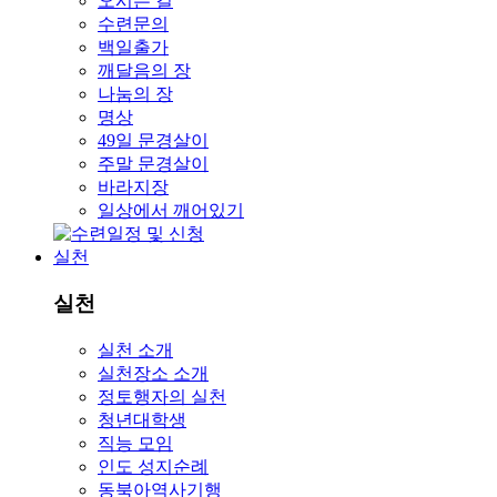
오시는 길
수련문의
백일출가
깨달음의 장
나눔의 장
명상
49일 문경살이
주말 문경살이
바라지장
일상에서 깨어있기
실천
실천
실천 소개
실천장소 소개
정토행자의 실천
청년대학생
직능 모임
인도 성지순례
동북아역사기행