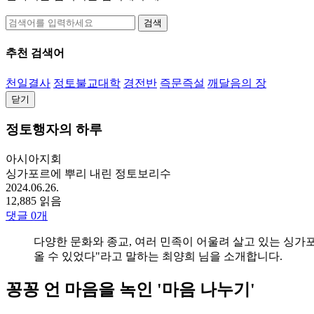
검색
추천 검색어
천일결사
정토불교대학
경전반
즉문즉설
깨달음의 장
닫기
정토행자의 하루
아시아지회
싱가포르에 뿌리 내린 정토보리수
2024.06.26.
12,885 읽음
댓글
0
개
다양한 문화와 종교, 여러 민족이 어울려 살고 있는 싱
올 수 있었다"라고 말하는 최양희 님을 소개합니다.
꽁꽁 언 마음을 녹인 '마음 나누기'