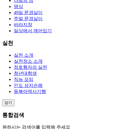
나눔의 장
명상
49일 문경살이
주말 문경살이
바라지장
일상에서 깨어있기
실천
실천 소개
실천장소 소개
정토행자의 실천
청년대학생
직능 모임
인도 성지순례
동북아역사기행
닫기
통합검색
원하시는 검색어를 입력해 주세요