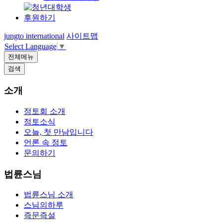
후원하기
jungto international
사이트맵
Select Language
▼
전체메뉴
검색
소개
정토회 소개
정토소식
오늘, 첫 만남입니다
언론 속 정토
문의하기
법륜스님
법륜스님 소개
스님의하루
즉문즉설