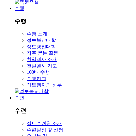
수행
수행
수행 소개
정토불교대학
정토경전대학
자주 묻는 질문
천일결사 소개
천일결사 기도
108배 수행
수행법회
정토행자의 하루
수련
수련
정토수련원 소개
수련일정 및 신청