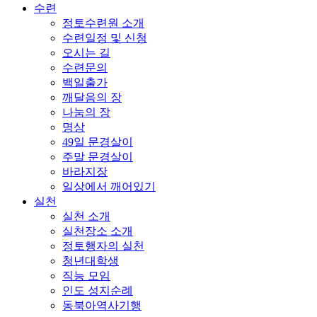
수련
정토수련원 소개
수련일정 및 신청
오시는 길
수련문의
백일출가
깨달음의 장
나눔의 장
명상
49일 문경살이
주말 문경살이
바라지장
일상에서 깨어있기
실천
실천 소개
실천장소 소개
정토행자의 실천
청년대학생
직능 모임
인도 성지순례
동북아역사기행