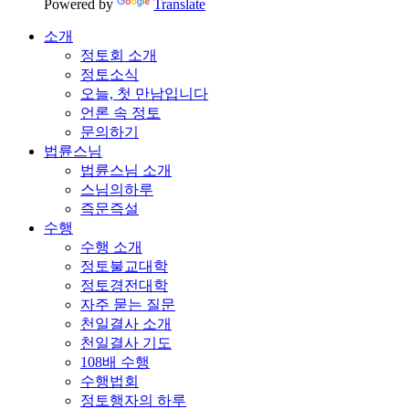
Powered by
Translate
소개
정토회 소개
정토소식
오늘, 첫 만남입니다
언론 속 정토
문의하기
법륜스님
법륜스님 소개
스님의하루
즉문즉설
수행
수행 소개
정토불교대학
정토경전대학
자주 묻는 질문
천일결사 소개
천일결사 기도
108배 수행
수행법회
정토행자의 하루