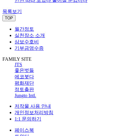
인연 따라 모였다 흩어질 뿐입니다
목록보기
TOP
월간정토
실천장소 소개
삼보수호비
기부금영수증
FAMILY SITE
JTS
좋은벗들
에코붓다
평화재단
정토출판
Jungto Intl.
저작물 사용 안내
개인정보처리방침
1:1 문의하기
페이스북