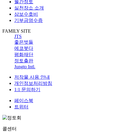
월간정토
실천장소 소개
삼보수호비
기부금영수증
FAMILY SITE
JTS
좋은벗들
에코붓다
평화재단
정토출판
Jungto Intl.
저작물 사용 안내
개인정보처리방침
1:1 문의하기
페이스북
트위터
콜센터