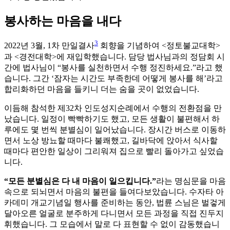
봉사하는 마음을 내다
3
2022년 3월, 1차 만일결사
회향을 기념하여 <정토불교대학>
과 <경전대학>에 재입학했습니다. 담당 법사님과의 정담회 시
간에 법사님이 “봉사를 실천하면서 수행 정진하세요.”라고 했
습니다. 그간 ‘잠자는 시간도 부족한데 어떻게 봉사를 해’라고
합리화하던 마음을 들키니 더는 숨을 곳이 없었습니다.
이듬해 참석한 제32차 인도성지순례에서 수행의 전환점을 만
났습니다. 일정이 빡빡하기도 했고, 모든 생활이 불편해서 하
루에도 몇 번씩 분별심이 일어났습니다. 장시간 버스로 이동하
면서 노상 방뇨할 때마다 불쾌했고, 길바닥에 앉아서 식사할
때마다 편안한 일상이 그리워져 집으로 빨리 돌아가고 싶었습
니다.
“모든 분별심은 다 내 마음이 일으킵니다.”
라는 명심문을 마음
속으로 되뇌면서 마음의 불편을 들여다보았습니다. 수자타 아
카데미 개교기념일 행사를 준비하는 동안, 법륜 스님은 벌겋게
달아오른 얼굴로 분주하게 다니면서 모든 과정을 직접 진두지
휘했습니다. 그 모습에서 말로 다 표현할 수 없이 감동했습니