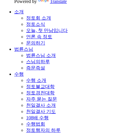
Powered by
Translate
소개
정토회 소개
정토소식
오늘, 첫 만남입니다
언론 속 정토
문의하기
법륜스님
법륜스님 소개
스님의하루
즉문즉설
수행
수행 소개
정토불교대학
정토경전대학
자주 묻는 질문
천일결사 소개
천일결사 기도
108배 수행
수행법회
정토행자의 하루