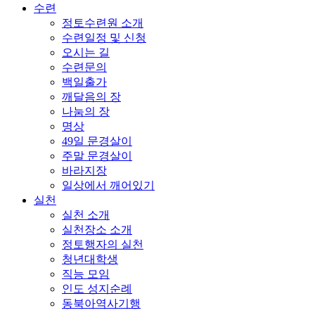
수련
정토수련원 소개
수련일정 및 신청
오시는 길
수련문의
백일출가
깨달음의 장
나눔의 장
명상
49일 문경살이
주말 문경살이
바라지장
일상에서 깨어있기
실천
실천 소개
실천장소 소개
정토행자의 실천
청년대학생
직능 모임
인도 성지순례
동북아역사기행