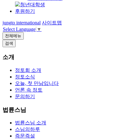
후원하기
jungto international
사이트맵
Select Language
▼
전체메뉴
검색
소개
정토회 소개
정토소식
오늘, 첫 만남입니다
언론 속 정토
문의하기
법륜스님
법륜스님 소개
스님의하루
즉문즉설