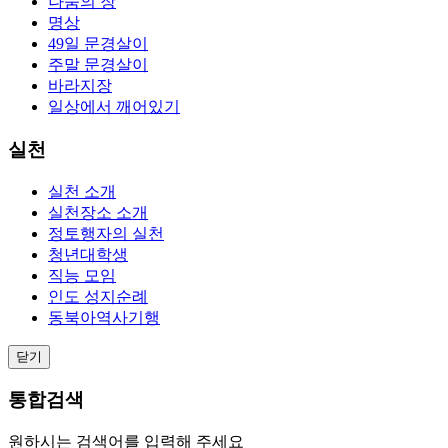
나눔의 장
명상
49일 문경살이
주말 문경살이
바라지장
일상에서 깨어있기
실천
실천 소개
실천장소 소개
정토행자의 실천
청년대학생
직능 모임
인도 성지순례
동북아역사기행
닫기
통합검색
원하시는 검색어를 입력해 주세요