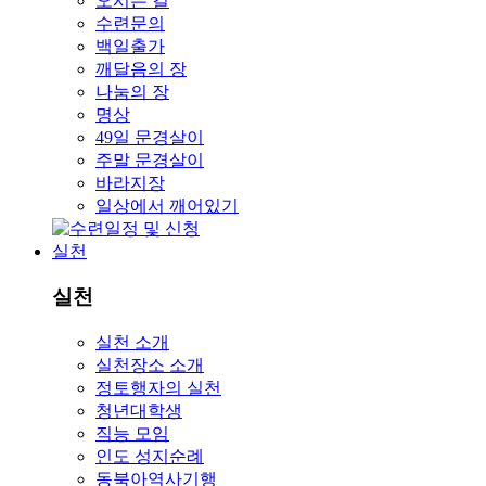
오시는 길
수련문의
백일출가
깨달음의 장
나눔의 장
명상
49일 문경살이
주말 문경살이
바라지장
일상에서 깨어있기
실천
실천
실천 소개
실천장소 소개
정토행자의 실천
청년대학생
직능 모임
인도 성지순례
동북아역사기행