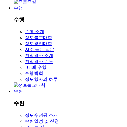
수행
수행
수행 소개
정토불교대학
정토경전대학
자주 묻는 질문
천일결사 소개
천일결사 기도
108배 수행
수행법회
정토행자의 하루
수련
수련
정토수련원 소개
수련일정 및 신청