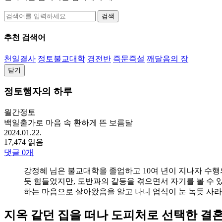
검색
추천 검색어
천일결사
정토불교대학
경전반
즉문즉설
깨달음의 장
닫기
정토행자의 하루
월간정토
백일출가로 마음 속 환하게 뜬 보름달
2024.01.22.
17,474 읽음
댓글
0
개
강정혜 님은 불교대학을 졸업하고 10여 년이 지나자 수행
듯 힘들었지만, 도반과의 갈등을 겪으면서 자기를 볼 수 
하는 마음으로 살아왔음을 알고 나니 업식이 눈 녹듯 사
지옥 같던 집을 떠나 도피처로 선택한 결