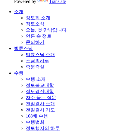
Powered by
Translate
소개
정토회 소개
정토소식
오늘, 첫 만남입니다
언론 속 정토
문의하기
법륜스님
법륜스님 소개
스님의하루
즉문즉설
수행
수행 소개
정토불교대학
정토경전대학
자주 묻는 질문
천일결사 소개
천일결사 기도
108배 수행
수행법회
정토행자의 하루