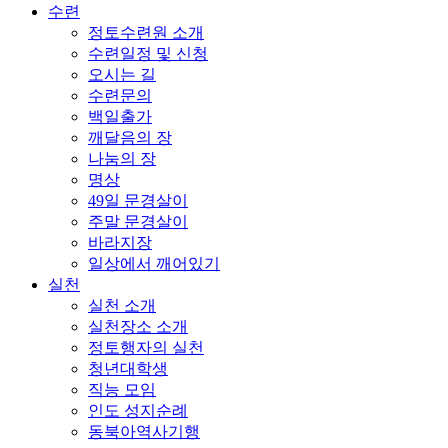
수련
정토수련원 소개
수련일정 및 신청
오시는 길
수련문의
백일출가
깨달음의 장
나눔의 장
명상
49일 문경살이
주말 문경살이
바라지장
일상에서 깨어있기
실천
실천 소개
실천장소 소개
정토행자의 실천
청년대학생
직능 모임
인도 성지순례
동북아역사기행