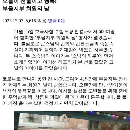
오늘이 선물이고 행복!
부울지부 회원의 날
2023.12.07.
5,615
읽음
댓글
0
개
11월 25일 호국사찰 수행도량 천룡사에서 600여명
이 참여한 ‘부울지부 회원의 날’ 행사가 열렸습니
다. 불심도문 큰스님의 법회와 법륜스님의 즉문즉
설이 기획되어 설렘과 기대감에 벅찼던 하루였습
니다. 두 스승님의 이야기는 ‘스님의 하루’에 먼저
소개되었기에 여기선 리포터가 본 선물 같았던 그
날의 이야기를 담았습니다.
코로나로 만나지 못한 긴 시간, 드디어 4년 만에 부울지부 전체
가 함께하는 회원의 날이 밝았습니다. 오랜만에 만난 반가움이
색색의 웃음꽃을 피웁니다. 아침을 설쳤을 도반들을 위해 준비
한 주먹밥과 떡, 상큼한 과일에 몸과 마음이 든든합니다. 올 들
어 가장 춥다는 날씨 걱정이 저만치 달아납니다.