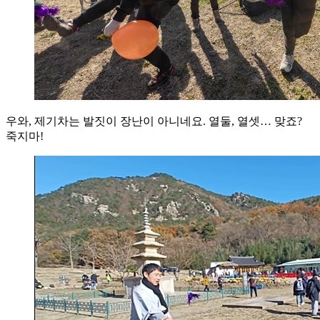
우와, 제기차는 발짓이 장난이 아니네요. 열둘, 열셋… 맞죠?
죽지마!