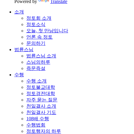
Powered by
Translate
소개
정토회 소개
정토소식
오늘, 첫 만남입니다
언론 속 정토
문의하기
법륜스님
법륜스님 소개
스님의하루
즉문즉설
수행
수행 소개
정토불교대학
정토경전대학
자주 묻는 질문
천일결사 소개
천일결사 기도
108배 수행
수행법회
정토행자의 하루