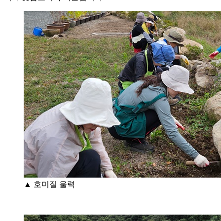
▲ 호미질 울력