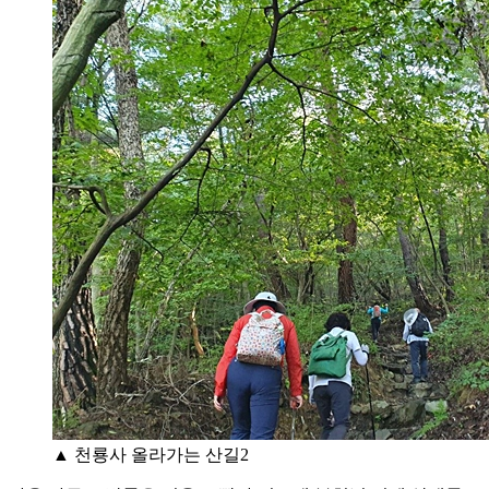
▲ 천룡사 올라가는 산길2