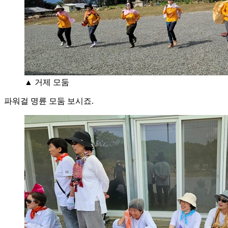
▲ 거제 모둠
파워걸 명륜 모둠 보시죠.