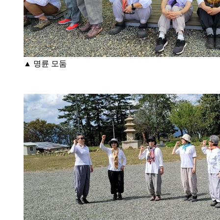
▲ 명륜 모둠