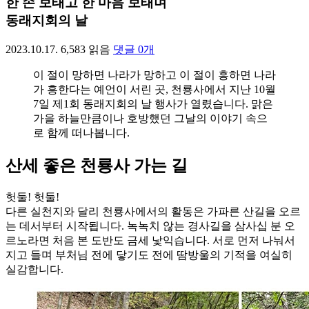
한 손 보태고 한 마음 보태며
동래지회의 날
2023.10.17.
6,583
읽음
댓글
0
개
이 절이 망하면 나라가 망하고 이 절이 흥하면 나라
가 흥한다는 예언이 서린 곳, 천룡사에서 지난 10월
7일 제1회 동래지회의 날 행사가 열렸습니다. 맑은
가을 하늘만큼이나 호방했던 그날의 이야기 속으
로 함께 떠나봅니다.
산세 좋은 천룡사 가는 길
헛둘! 헛둘!
다른 실천지와 달리 천룡사에서의 활동은 가파른 산길을 오르
는 데서부터 시작됩니다. 녹녹치 않는 경사길을 삼사십 분 오
르노라면 처음 본 도반도 금세 낯익습니다. 서로 먼저 나눠서
지고 들며 부처님 전에 닿기도 전에 땀방울의 기적을 여실히
실감합니다.