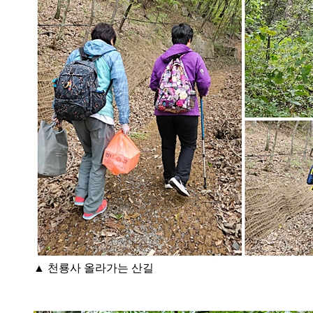
▲ 천룡사 올라가는 산길