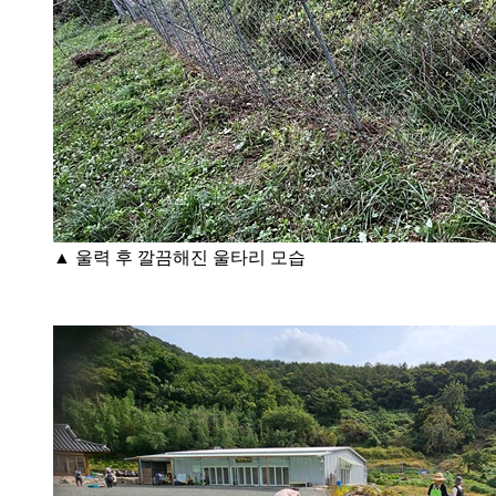
▲ 울력 후 깔끔해진 울타리 모습