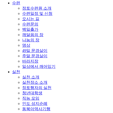
수련
정토수련원 소개
수련일정 및 신청
오시는 길
수련문의
백일출가
깨달음의 장
나눔의 장
명상
49일 문경살이
주말 문경살이
바라지장
일상에서 깨어있기
실천
실천 소개
실천장소 소개
정토행자의 실천
청년대학생
직능 모임
인도 성지순례
동북아역사기행