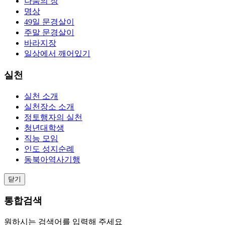
나눔의 장
명상
49일 문경살이
주말 문경살이
바라지장
일상에서 깨어있기
실천
실천 소개
실천장소 소개
정토행자의 실천
청년대학생
직능 모임
인도 성지순례
동북아역사기행
닫기
통합검색
원하시는 검색어를 입력해 주세요