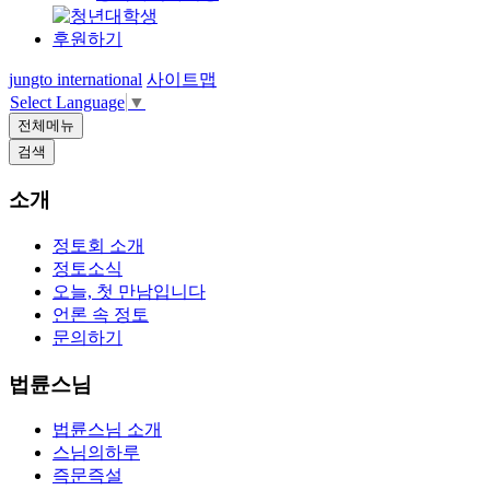
후원하기
jungto international
사이트맵
Select Language
▼
전체메뉴
검색
소개
정토회 소개
정토소식
오늘, 첫 만남입니다
언론 속 정토
문의하기
법륜스님
법륜스님 소개
스님의하루
즉문즉설