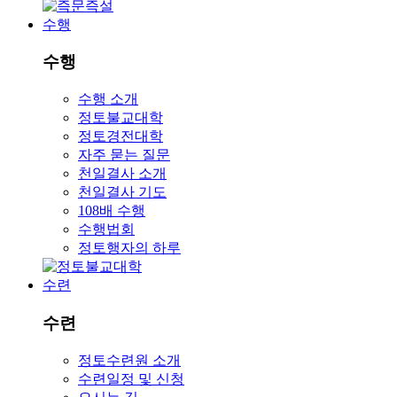
수행
수행
수행 소개
정토불교대학
정토경전대학
자주 묻는 질문
천일결사 소개
천일결사 기도
108배 수행
수행법회
정토행자의 하루
수련
수련
정토수련원 소개
수련일정 및 신청