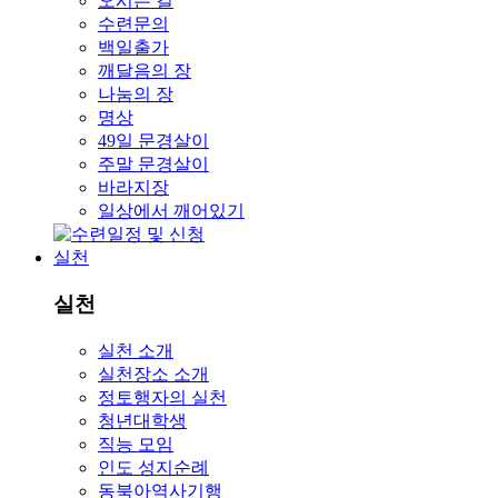
오시는 길
수련문의
백일출가
깨달음의 장
나눔의 장
명상
49일 문경살이
주말 문경살이
바라지장
일상에서 깨어있기
실천
실천
실천 소개
실천장소 소개
정토행자의 실천
청년대학생
직능 모임
인도 성지순례
동북아역사기행