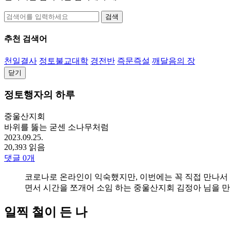
검색
추천 검색어
천일결사
정토불교대학
경전반
즉문즉설
깨달음의 장
닫기
정토행자의 하루
중울산지회
바위를 뚫는 굳센 소나무처럼
2023.09.25.
20,393 읽음
댓글
0
개
코로나로 온라인이 익숙했지만, 이번에는 꼭 직접 만나서 
면서 시간을 쪼개어 소임 하는 중울산지회 김정아 님을 만
일찍 철이 든 나