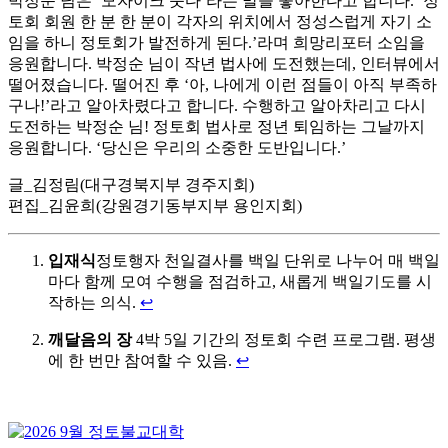
박정순 님은 ‘모자이크 붓다’라는 말을 좋아한다고 합니다. ‘정
토회 회원 한 분 한 분이 각자의 위치에서 정성스럽게 자기 소
임을 하니 정토회가 발전하게 된다.’라며 희망리포터 소임을
응원합니다. 박정순 님이 작년 법사에 도전했는데, 인터뷰에서
떨어졌습니다. 떨어진 후 ‘아, 나에게 이런 점들이 아직 부족하
구나!’라고 알아차렸다고 합니다. 수행하고 알아차리고 다시
도전하는 박정순 님! 정토회 법사로 정년 퇴임하는 그날까지
응원합니다. ‘당신은 우리의 소중한 도반입니다.’
글_김정림(대구경북지부 경주지회)
편집_김윤희(강원경기동부지부 용인지회)
입재식
정토행자 천일결사를 백일 단위로 나누어 매 백일
마다 함께 모여 수행을 점검하고, 새롭게 백일기도를 시
작하는 의식.
↩
깨달음의 장
4박 5일 기간의 정토회 수련 프로그램. 평생
에 한 번만 참여할 수 있음.
↩