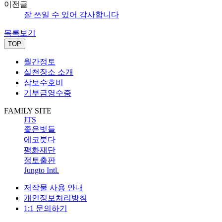
이전글
잘 쓰일 수 있어 감사합니다
목록보기
TOP
월간정토
실천장소 소개
삼보수호비
기부금영수증
FAMILY SITE
JTS
좋은벗들
에코붓다
평화재단
정토출판
Jungto Intl.
저작물 사용 안내
개인정보처리방침
1:1 문의하기