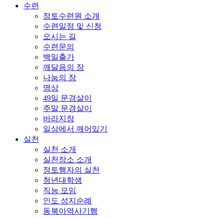
수련
정토수련원 소개
수련일정 및 신청
오시는 길
수련문의
백일출가
깨달음의 장
나눔의 장
명상
49일 문경살이
주말 문경살이
바라지장
일상에서 깨어있기
실천
실천 소개
실천장소 소개
정토행자의 실천
청년대학생
직능 모임
인도 성지순례
동북아역사기행