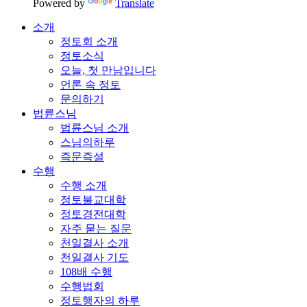
Powered by
Translate
소개
정토회 소개
정토소식
오늘, 첫 만남입니다
언론 속 정토
문의하기
법륜스님
법륜스님 소개
스님의하루
즉문즉설
수행
수행 소개
정토불교대학
정토경전대학
자주 묻는 질문
천일결사 소개
천일결사 기도
108배 수행
수행법회
정토행자의 하루