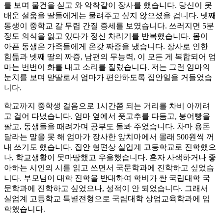
를 보며 물건을 싣고 와 악착같이 장사를 했습니다. 당신이 못
배운 설움을 딸들에게는 물려주고 싶지 않으셨을 겁니다. 넷째
동생이 중학교 갈 무렵 간질 증세를 보였습니다. 쓰러지면 5분
정도 의식을 잃고 있다가 정신 차리기를 반복했습니다. 몸이
아픈 동생은 가족들에게 온갖 짜증을 냈습니다. 장사로 인한
힘듦과 넷째 딸의 짜증, 남편의 무능력, 이 모든 게 복합되어 엄
마는 번번이 화를 내고 소리를 질렀습니다. 저는 그런 엄마의
눈치를 보며 맏딸로서 엄마가 편안하도록 집안일을 거들었습
니다.
학교까지 중학생 걸음으로 1시간쯤 되는 거리를 차비 아끼려
고 걸어 다녔습니다. 엄마 옆에서 풋고추를 다듬고, 붕어빵을
팔고, 동생들을 때려가며 공부도 돌봐 주었습니다. 차마 용돈
달라는 말을 못 해 엄마가 장사한 앞치마에서 몰래 500원씩 꺼
내 쓰기도 했습니다. 집안 형편상 실업계 고등학교로 진학했으
나, 학교생활이 못마땅했고 우울했습니다. 혼자 사색하거나 좋
아하는 시인의 시를 읽고 쓰면서 국문학과에 진학하고 싶었습
니다. 부모님이 대학 진학을 반대하여 학비가 싼 국립대학 국
문학과에 진학하고 싶었으나, 성적이 안 되었습니다. 그래서
실업계 고등학교 특별전형으로 국립대학 상업교육학과에 입
학했습니다.