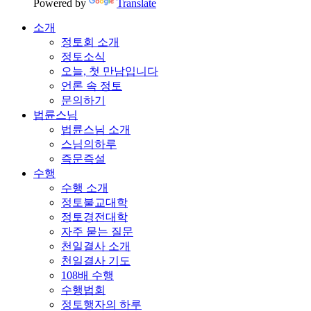
Powered by
Translate
소개
정토회 소개
정토소식
오늘, 첫 만남입니다
언론 속 정토
문의하기
법륜스님
법륜스님 소개
스님의하루
즉문즉설
수행
수행 소개
정토불교대학
정토경전대학
자주 묻는 질문
천일결사 소개
천일결사 기도
108배 수행
수행법회
정토행자의 하루