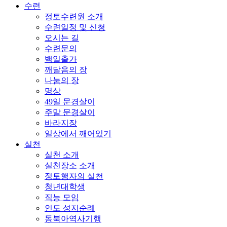
수련
정토수련원 소개
수련일정 및 신청
오시는 길
수련문의
백일출가
깨달음의 장
나눔의 장
명상
49일 문경살이
주말 문경살이
바라지장
일상에서 깨어있기
실천
실천 소개
실천장소 소개
정토행자의 실천
청년대학생
직능 모임
인도 성지순례
동북아역사기행