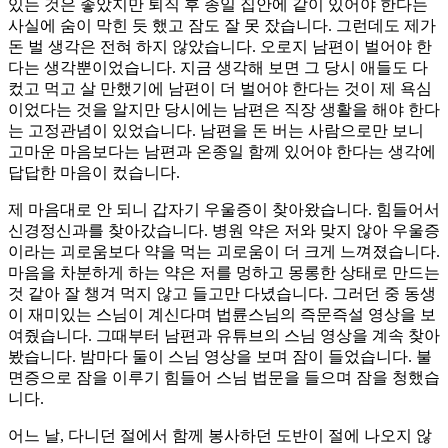
있는 것은 좋았지만 퇴직 후 종일 집안에 같이 있어야 한다는
사실에 숨이 막힌 듯 했고 잠도 잘 못 잤습니다. 그런데도 제가
돈 벌 생각은 전혀 하지 않았습니다. 오로지 남편이 벌어야 한
다는 생각뿐이었습니다. 지금 생각해 보면 그 당시 애들도 다
컸고 먹고 살 만했기에 남편이 더 벌어야 한다는 것이 제 욕심
이었다는 것을 알지만 당시에는 남편은 직장 생활을 해야 한다
는 고정관념이 있었습니다. 남편을 돈 버는 사람으로만 보니
고마운 마음보다는 남편과 온종일 함께 있어야 한다는 생각에
답답한 마음이 컸습니다.
제 마음대로 안 되니 갑자기 우울증이 찾아왔습니다. 힘들어서
신경정신과를 찾아갔습니다. 병원 약은 저와 맞지 않아 우울증
이라는 괴로움보다 약을 먹는 괴로움이 더 크게 느껴졌습니다.
마음을 차분하게 하는 약은 저를 멍하고 몽롱한 상태로 만드는
것 같아 잘 챙겨 먹지 않고 들고만 다녔습니다. 그러던 중 동생
이 재미있는 스님이 계신다며 법륜스님의 즉문즉설 영상을 보
여줬습니다. 그때부터 남편과 유튜브의 스님 영상을 계속 찾아
봤습니다. 밤마다 둘이 스님 영상을 보며 잠이 들었습니다. 불
면증으로 잠을 이루기 힘들어 스님 법문을 들으며 잠을 청했습
니다.
어느 날, 다니던 절에서 함께 봉사하던 도반이 절에 나오지 않