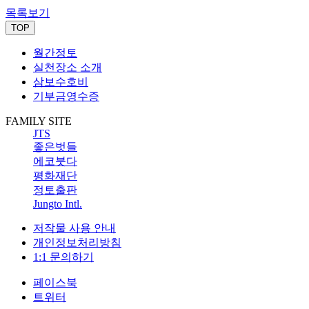
목록보기
TOP
월간정토
실천장소 소개
삼보수호비
기부금영수증
FAMILY SITE
JTS
좋은벗들
에코붓다
평화재단
정토출판
Jungto Intl.
저작물 사용 안내
개인정보처리방침
1:1 문의하기
페이스북
트위터