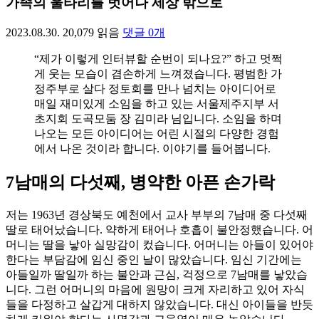
가족의 울타리를 벗어나 세상 밖으로
2023.08.30.
20,079
읽음
댓글
0
개
“제가 이렇게 인터뷰할 순번이 되나요?” 하고 멋쩍
게 웃는 모습이 겸손하게 느껴졌습니다. 평범한 가
정주부로 살다 정토회를 만나 넘치는 아이디어로
매일 재미있게 소임을 하고 있는 서울제주지부 서
초지회 도곡모둠 장 김미라 님입니다. 소임을 하며
나오는 모든 아이디어는 어린 시절의 다양한 경험
에서 나온 것이라 합니다. 이야기를 들어봅니다.
7남매의 다섯째, 병약한 아픈 손가락
저는 1963년 경상북도 예천에서 교사 부부의 7남매 중 다섯째
딸로 태어났습니다. 약하게 태어나 호흡이 불안정했습니다. 어
머니는 딸을 낳아 실망감이 컸습니다. 어머니는 아들이 있어야
한다는 부담감에 임신 중인 날이 많았습니다. 임신 기간에는
아들일까 딸일까 하는 불안과 근심, 걱정으로 7남매를 낳았습
니다. 그런 어머니의 마음에 원망이 크게 자리하고 있어 자식
들을 다정하고 살갑게 대하지 않았습니다. 대신 아이들을 반듯