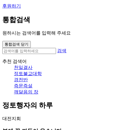
후원하기
통합검색
원하시는 검색어를 입력해 주세요
통합검색 닫기
검색
추천 검색어
천일결사
정토불교대학
경전반
즉문즉설
깨달음의 장
정토행자의 하루
대전지회