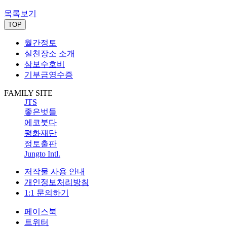
목록보기
TOP
월간정토
실천장소 소개
삼보수호비
기부금영수증
FAMILY SITE
JTS
좋은벗들
에코붓다
평화재단
정토출판
Jungto Intl.
저작물 사용 안내
개인정보처리방침
1:1 문의하기
페이스북
트위터