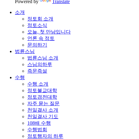
Powered by
Translate
소개
정토회 소개
정토소식
오늘, 첫 만남입니다
언론 속 정토
문의하기
법륜스님
법륜스님 소개
스님의하루
즉문즉설
수행
수행 소개
정토불교대학
정토경전대학
자주 묻는 질문
천일결사 소개
천일결사 기도
108배 수행
수행법회
정토행자의 하루