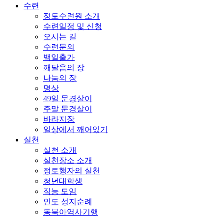
수련
정토수련원 소개
수련일정 및 신청
오시는 길
수련문의
백일출가
깨달음의 장
나눔의 장
명상
49일 문경살이
주말 문경살이
바라지장
일상에서 깨어있기
실천
실천 소개
실천장소 소개
정토행자의 실천
청년대학생
직능 모임
인도 성지순례
동북아역사기행