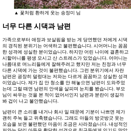
▲ 꽃처럼 환하게 웃는 송정미 님
너무 다른 시댁과 남편
가족으로부터 애정과 보살핌을 받는 게 당연했던 저에게 시댁
의 경직된 분위기는 어색하고 불편했습니다. 시어머니는 꼼꼼
한 성격에 성실한 분이었습니다. 하지만 어린 나이에 결혼하고
시할머니를 평생 모시고 산 스트레스가 있었습니다. 어머니는
나름대로 며느리들에게 잘해주려고 했지만 저는 친정과 너무
다른 시댁에 가는 것이 불편했습니다. 그런 분위기에서 자란
남편은 굉장히 덜렁대는 저와는 다르게 꼼꼼하고 성실한 성격
이었습니다. 제가 집 안 청소를 안 해놓으면 남편이 도와주었
는데 그럴 때면 남편의 안색을 살피며 눈치를 봤습니다. 부모
님이 싸우는 것을 본 적이 없어서인지 남편과 분란이 생길까
봐 겁이 나고 불안했습니다.
남편이 큰 소리를 내거나 회사 일 때문에 기분이 나쁘면 제가
괜히 주눅 들고 위축됐습니다. 그래도 아들의 방긋방긋 웃는
모습을 보면 불편했던 마음이 조금은 사라졌습니다. 내성적인
저와는 달리 아들은 활달한 성격으로 친구들에게 인기도 많았