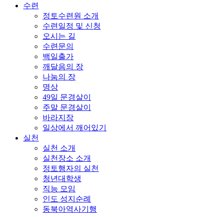
수련
정토수련원 소개
수련일정 및 신청
오시는 길
수련문의
백일출가
깨달음의 장
나눔의 장
명상
49일 문경살이
주말 문경살이
바라지장
일상에서 깨어있기
실천
실천 소개
실천장소 소개
정토행자의 실천
청년대학생
직능 모임
인도 성지순례
동북아역사기행