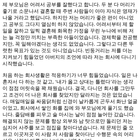
제 부모님은 어려서 공부를 잘했다고 합니다. 두 분 다 머리가
좋기로 소문나서 결혼할 때 주변 사람들이 아마 자식은 영재가
나올 거라고 했답니다. 하지만 저는 머리가 좋은 편이 아니었
고 공부도 그다지 열심히 하지 않았습니다. 어려서부터 제 할
일을 잘하고 일찍 결혼해 화목한 가정을 꾸린 누나에 비해 저
는 늘 걱정만 끼치는 부족한 아들이었습니다. 경제학을 전공했
지만, 꼭 일해야겠다는 생각도 없었습니다. 그렇다고 다른 뚜
렷한 목표가 있는 것도 아니었습니다. 빈둥거리는 저를 더는
지켜보기 힘들었던 아버지의 조언에 따라 저는 회사에 다니기
시작했습니다.
처음 하는 회사생활은 적응하기가 너무 힘들었습니다. 일은 나
혼자서 다 하는 것 같고, ‘내가 옳고 상대는 틀렸다’라는 생각
이 점점 머릿속을 꽉 채웠습니다. 결국, 다니던 회사를 그만두
고 조건이 더 나은 회사를 찾았지만 달라지는 것은 없었습니
다. 매일매일을 싸움닭처럼 신경이 날카롭게 곤두서 화난 얼굴
이었고, 회사에서 쌓인 화를 집에 와 부모님에게 풀기도 했습
니다. 줄담배를 피우고 술 마시는 날이 점점 늘어만 갔습니다.
해결되지 않는 문제를 항상 외부와 남 탓으로만 돌리던 저는
심지어 사주를 보고 점집을 찾아다녔습니다. 제 문제인 줄 모
르고 이곳저곳 이 사람 저 사람을 찾아다닌 수행문 속의 어리