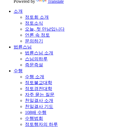
Powered by
Translate
소개
정토회 소개
정토소식
오늘, 첫 만남입니다
언론 속 정토
문의하기
법륜스님
법륜스님 소개
스님의하루
즉문즉설
수행
수행 소개
정토불교대학
정토경전대학
자주 묻는 질문
천일결사 소개
천일결사 기도
108배 수행
수행법회
정토행자의 하루