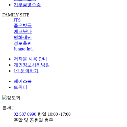
기부금영수증
FAMILY SITE
JTS
좋은벗들
에코붓다
평화재단
정토출판
Jungto Intl.
저작물 사용 안내
개인정보처리방침
1:1 문의하기
페이스북
트위터
콜센터
02 587 8990
평일 10:00~17:00
주말 및 공휴일 휴무