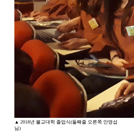
▲ 2018년 불교대학 졸업식(둘째줄 오른쪽 안영섭
님)