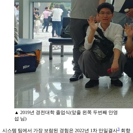
▲ 2019년 경전대학 졸업식(앞줄 왼쪽 두번째 안영
섭 님)
3
시스템 팀에서 가장 보람된 경험은 2022년 1차 만일결사
회향