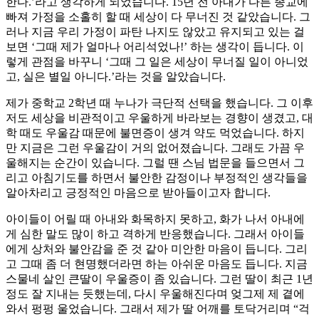
한다.’라고 생각하게 되었습니다. 15년 전 아내가 다른 종교에
빠져 가정을 소홀히 할 때 세상이 다 무너진 것 같았습니다. 그
러나 지금 우리 가정이 파탄 나지도 않았고 유지되고 있는 걸
보면 ‘그때 제가 얼마나 어리석었나!’ 하는 생각이 듭니다. 이
렇게 관점을 바꾸니 ‘그때 그 일은 세상이 무너질 일이 아니었
고, 실은 별일 아니다.’라는 것을 알았습니다.
제가 중학교 2학년 때 누나가 극단적 선택을 했습니다. 그 이후
저도 세상을 비관적이고 우울하게 바라보는 경향이 생겼고, 대
학 때도 우울감 때문에 불면증이 생겨 약도 먹었습니다. 하지
만 지금은 그런 우울감이 거의 없어졌습니다. 그래도 가끔 우
울해지는 순간이 있습니다. 그럴 땐 스님 법문을 들으면서 그
리고 아침기도를 하면서 불안한 감정이나 부정적인 생각들을
알아차리고 긍정적인 마음으로 받아들이고자 합니다.
아이들이 어릴 때 아내와 화목하지 못하고, 화가 나서 아내에
게 심한 말도 많이 하고 격하게 반응했습니다. 그래서 아이들
에게 상처와 불안감을 준 것 같아 미안한 마음이 듭니다. 그리
고 그때 좀 더 현명했더라면 하는 아쉬운 마음도 듭니다. 지금
스물네 살인 큰딸이 우울증이 좀 있습니다. 그런 딸이 최근 1년
정도 잘 지내는 듯했는데, 다시 우울해진다며 엊그제 제 곁에
와서 펑펑 울었습니다. 그래서 제가 딸 어깨를 토닥거리며 “걱