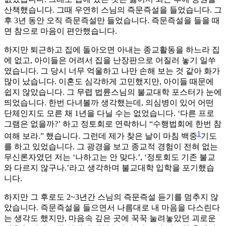
산책했습니다. 그때 우연히 스님의 즉문즉설을 들었습니다. 그
후 3년 동안 오직 즉문즉설만 들었습니다. 즉문즉설을 들을 때
면 참으로 마음이 편안했습니다.
하지만 퇴근하고 집에 돌아오면 아내는 종교활동을 하느라 집
에 없고, 아이들은 어려서 집을 난장판으로 어질러 놓기 일쑤
였습니다. 그 당시 너무 억울하고 나만 손해 보는 것 같아 화가
많이 났습니다. 이혼도 심각하게 고민했지만, 아이들 때문에
쉽지 않았습니다. 그 무렵 법륜스님의 불교대학 포스터가 눈에
띄었습니다. 한번 다녀볼까 생각했는데, 의심병이 있어 어떤
단체인지도 모른 채 1년을 다닐 수는 없었습니다. ‘다른 프로
그램은 없을까?’ 하고 정토회로 연락하니 “수행법회에 한번 참
1
여해 보라.” 했습니다. 그런데 제가 찾은 날이 마침 백중
기도
를 하고 있었습니다. 그 광경을 보고 종교적 경험이 전혀 없는
무신론자였던 저는 ‘나하고는 안 맞다.’, ‘정토회도 기존 불교
와 다르지 않구나.’라고 생각하며 불교대학 입학을 포기했습
니다.
하지만 그 후로도 2~3년간 스님의 즉문즉설 듣기를 멈추지 않
았습니다. 즉문즉설을 들으면서 나름대로 내 마음을 다스린다
는 생각도 했지만, 마음속 깊은 곳에 꾹꾹 눌려놓았던 괴로운