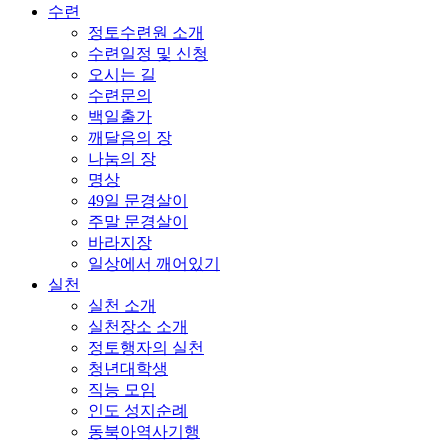
수련
정토수련원 소개
수련일정 및 신청
오시는 길
수련문의
백일출가
깨달음의 장
나눔의 장
명상
49일 문경살이
주말 문경살이
바라지장
일상에서 깨어있기
실천
실천 소개
실천장소 소개
정토행자의 실천
청년대학생
직능 모임
인도 성지순례
동북아역사기행