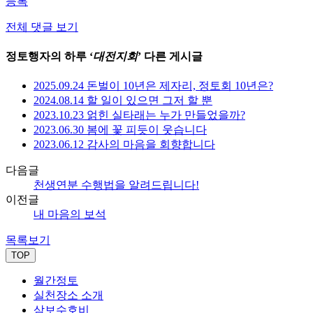
등록
전체 댓글 보기
정토행자의 하루 ‘
대전지회
’ 다른 게시글
2025.09.24 돈벌이 10년은 제자리, 정토회 10년은?
2024.08.14 할 일이 있으면 그저 할 뿐
2023.10.23 얽힌 실타래는 누가 만들었을까?
2023.06.30 봄에 꽃 피듯이 웃습니다
2023.06.12 감사의 마음을 회향합니다
다음글
천생연분 수행법을 알려드립니다!
이전글
내 마음의 보석
목록보기
TOP
월간정토
실천장소 소개
삼보수호비