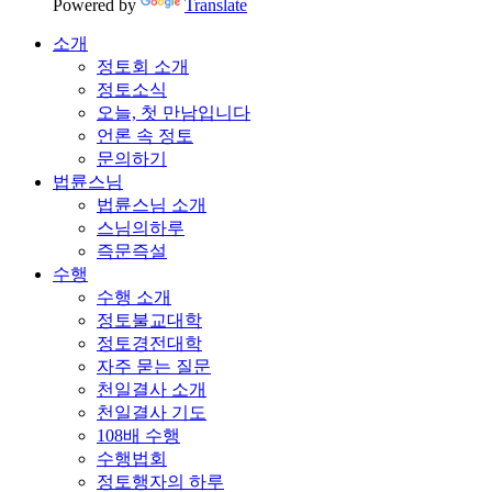
Powered by
Translate
소개
정토회 소개
정토소식
오늘, 첫 만남입니다
언론 속 정토
문의하기
법륜스님
법륜스님 소개
스님의하루
즉문즉설
수행
수행 소개
정토불교대학
정토경전대학
자주 묻는 질문
천일결사 소개
천일결사 기도
108배 수행
수행법회
정토행자의 하루