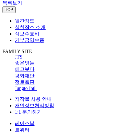
목록보기
TOP
월간정토
실천장소 소개
삼보수호비
기부금영수증
FAMILY SITE
JTS
좋은벗들
에코붓다
평화재단
정토출판
Jungto Intl.
저작물 사용 안내
개인정보처리방침
1:1 문의하기
페이스북
트위터