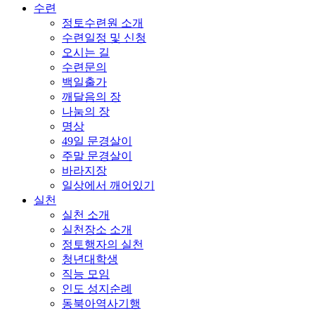
수련
정토수련원 소개
수련일정 및 신청
오시는 길
수련문의
백일출가
깨달음의 장
나눔의 장
명상
49일 문경살이
주말 문경살이
바라지장
일상에서 깨어있기
실천
실천 소개
실천장소 소개
정토행자의 실천
청년대학생
직능 모임
인도 성지순례
동북아역사기행