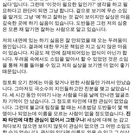
싫다’입니다. 그런데 ‘이것이 필요한 일인가?’ 생각을 하고 필
요하다고 판단이 되면 그냥 합니다. 겉으로 보기에 무슨 소임
을 맡겨도 그냥 ‘예’하고 잘하는 것 같이 보이지만 실상은 마음
깊숙한 곳에 하기 싫음이 있습니다. 도반들은 그런 저의 심중
은 모른 채 맡기면 잘하는 사람으로 알고 있습니다.
저의 내면에 있는 하기 싫음은 잘 안되었을 때 오는 두려움이
원인입니다. 결과에 대한 무거운 책임은 지고 싶지 않은 마음
이 있습니다. 지금도 제 안에 잠재되어있는 업식이 아닌가 합
니다. 두려움 속에서도 소임을 맡아서 할 수 있었던 것은 소임
을 통해 저를 돌아볼 수 있고 저의 실상을 보기엔 더 없이 좋기
때문입니다.
정토회 오기 전에는 마음 맞거나 편한 사람들만 가려서 만났습
니다. 그마저도 극소수의 지인들하고만 친분을 맺고 살았습니
다. 세 시간 동안 이야기 나눈 사람을 다음 날에 만나면 얼굴조
차 기억이 안 났습니다. 그 정도로 타인에 대한 관심이 없었습
니다. 그런데 불교대 팀장을 할 때는 서초법당 도반들이 몇 백
명이나 되었는데 이름을 모르는 사람이 없을 정도였습니다.
진
짜 타인에 대한 관심이 없어서 그랬구나!
세상에 대해 눈 감고
쳐다보지 않으면 보이지 않듯이 관심이 없으면 그 어떤 소임도
할 수가 없습니다. 관심만 있다면 이름도 외울 수 있고 그 이상