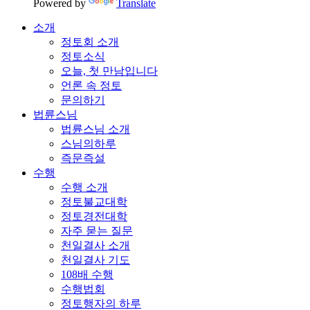
Powered by
Translate
소개
정토회 소개
정토소식
오늘, 첫 만남입니다
언론 속 정토
문의하기
법륜스님
법륜스님 소개
스님의하루
즉문즉설
수행
수행 소개
정토불교대학
정토경전대학
자주 묻는 질문
천일결사 소개
천일결사 기도
108배 수행
수행법회
정토행자의 하루