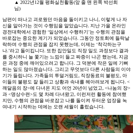
▲ 2022년12월 평화실천활동(앞 줄 맨 왼쪽 박선희
님)
남편이 떠나고 괴로웠던 마음을 돌이키고 나니, 이렇게 나 자
신을 알아가는 것이 수행임을 알았습니다. 지난 가을 온라인
경전대학에서 경험한 ‘일상에서 수행하기’는 수행의 관점을
바로잡는 중요한 계기가 되었습니다. 그동안 정토회에 들락날
락하며 수행의 관점을 잡지 못했는데, 이제는 ‘착각하는구
나.’라고 돌이킵니다. 또한 집안일도 직장 일도 과정보다 결과
를 중시하니 늘 쫓기는 느낌이 들고 짜증이 나곤 했는데, 지금
은 과정 중에 깨어있으려고 합니다. 그 덕분에 작은 일에 기뻐
하는 일도 많아졌습니다. 그리고 무엇보다 다른 사람들의 이야
기가 들립니다. 가족들의 투덜거림도, 직장동료의 불평도, 아
이들의 불평도 잘 들리고 상황과 속내를 헤아려보게 됩니다. <
깨달음의 장>에 다녀온 지도 어언 20년이 넘었고, <나눔의 장>
과 <명상수련>도 몇 차례 다녀왔고, 이런저런 활동에 참여했
지만, 수행의 관점을 바로잡고 나를 돌이켜 두터운 업장을 녹
여내기 시작하는 데에는 오랜 세월이 흘렀습니다.