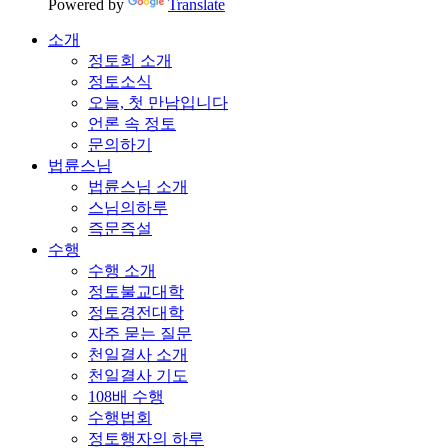
Powered by
Translate
소개
정토회 소개
정토소식
오늘, 첫 만남입니다
언론 속 정토
문의하기
법륜스님
법륜스님 소개
스님의하루
즉문즉설
수행
수행 소개
정토불교대학
정토경전대학
자주 묻는 질문
천일결사 소개
천일결사 기도
108배 수행
수행법회
정토행자의 하루