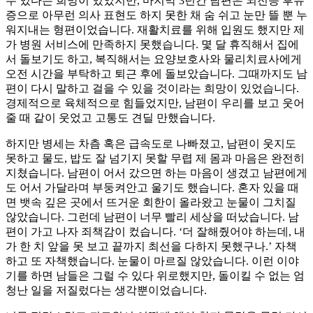
수 있다는 희망이 있었지만, 마지막 3년간 남편은 뇌전증 후유
증으로 아무런 의사 표현도 하지 못한 채 숨 쉬고 눈만 뜰 뿐 누
워지내는 형편이었습니다. 재활치료를 위해 입원도 했지만 제
가 병원 서비스에 만족하지 못했습니다. 몇 달 휴직해서 집에
서 돌보기도 하고, 복직해서는 요양보호사와 물리치료사에게
오전 시간을 부탁하고 퇴근 후에 돌보았습니다. 그때까지도 남
편이 다시 말하고 걸을 수 있을 것이라는 희망이 있었습니다.
경제적으로 육체적으로 힘들었지만, 남편이 우리를 보고 웃어
줄 때 같이 웃었고 고통도 견딜 만했습니다.
하지만 병세는 차츰 혹은 급속도로 나빠졌고, 남편이 웃지도
못하고 물도, 밥도 잘 넘기지 못할 무렵 제 몸과 마음은 완전히
지쳤습니다. 남편이 어서 갔으면 하는 마음이 생겼고 남편에게
도 어서 가달라며 부둥켜안고 울기도 했습니다. 혼자 있을 때
면 뱃속 깊은 곳에서 뜨거운 회한이 올라왔고 눈물이 그치질
않았습니다. 그런데 남편이 너무 빨리 세상을 떠났습니다. 남
편이 가고 나자 죄책감이 컸습니다. ‘더 잘해줬어야 하는데, 내
가 한 치 앞을 못 보고 끝까지 최선을 다하지 못했구나.’ 자책
하고 또 자책했습니다. 눈물이 마르질 않았습니다. 이런 이야
기를 하면 남들은 그럴 수 있다 위로했지만, 돌이킬 수 없는 엄
청난 일을 저질렀다는 생각뿐이었습니다.