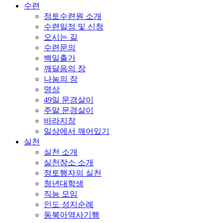
수련
정토수련원 소개
수련일정 및 신청
오시는 길
수련문의
백일출가
깨달음의 장
나눔의 장
명상
49일 문경살이
주말 문경살이
바라지장
일상에서 깨어있기
실천
실천 소개
실천장소 소개
정토행자의 실천
청년대학생
직능 모임
인도 성지순례
동북아역사기행