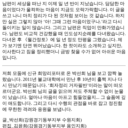
남편이 세상을 떠난 지 이제 일 년 반이 지났습니다. 담담한 마
음이었다가 울컥하는 마음이 지금도 오락가락합니다. 이 글을
쓰고 나니 마치 정리가 다 된 것처럼 보이는 것 같습니다. 하지
만 실은 그렇지 않아 ‘아! 그때 그런 마음이었구나.’라고 다시
돌이키는 일이 많습니다. 그리고 남편은 직업이 만화가였습니
다. 남편도 비교적 건강했을 때 인도성지순례를 다녀왔습니다.
다녀온 후 《월간정토》에 일 년 정도 만평을 그렸습니다. 제
가 보기엔 단연 뛰어났습니다. 한 컷이라도 소개하고 싶지만,
이사한다고 짐을 정리했더니 금방 찾을 수가 없어 아쉬운 마음
입니다.
저희 모둠에 신규 희망리포터로 온 박선희 님을 보고 깜짝 놀
랐습니다. 2011년 불교대학에서 만난 후 10년이 훌쩍 지나 다
시 만났기 때문입니다. ‘회자정리 거자필반’이라는 말이 떠오
르더군요. 박선희 님의 글을 읽으며 저도 주체할 수 없이 눈물
이 났습니다. 얼마나 마음이 아프고 힘들었을지... 그 슬픔에 깊
이 애도합니다. 그리고 다시 수행의 관점을 바로 잡고 정진함
에 무한한 격려와 응원을 보냅니다.
글_박선희(강원경기동부지부 수원지회)
편집_김윤희(강원경기동부지부 용인지회)