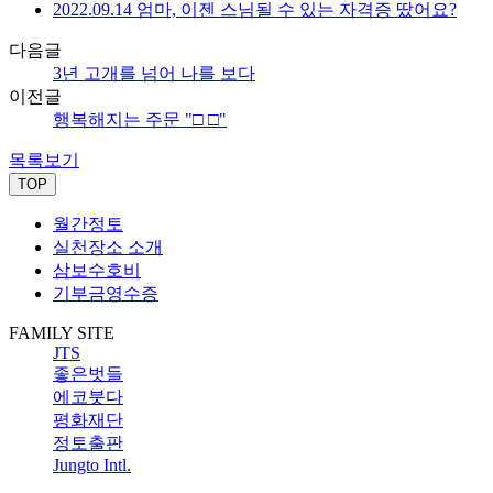
2022.09.14 엄마, 이젠 스님될 수 있는 자격증 땄어요?
다음글
3년 고개를 넘어 나를 보다
이전글
행복해지는 주문 "□ □"
목록보기
TOP
월간정토
실천장소 소개
삼보수호비
기부금영수증
FAMILY SITE
JTS
좋은벗들
에코붓다
평화재단
정토출판
Jungto Intl.