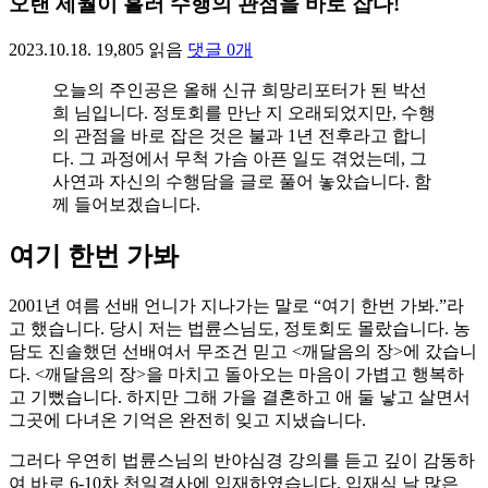
오랜 세월이 흘러 수행의 관점을 바로 잡다!
2023.10.18.
19,805
읽음
댓글
0
개
오늘의 주인공은 올해 신규 희망리포터가 된 박선
희 님입니다. 정토회를 만난 지 오래되었지만, 수행
의 관점을 바로 잡은 것은 불과 1년 전후라고 합니
다. 그 과정에서 무척 가슴 아픈 일도 겪었는데, 그
사연과 자신의 수행담을 글로 풀어 놓았습니다. 함
께 들어보겠습니다.
여기 한번 가봐
2001년 여름 선배 언니가 지나가는 말로 “여기 한번 가봐.”라
고 했습니다. 당시 저는 법륜스님도, 정토회도 몰랐습니다. 농
담도 진솔했던 선배여서 무조건 믿고 <깨달음의 장>에 갔습니
다. <깨달음의 장>을 마치고 돌아오는 마음이 가볍고 행복하
고 기뻤습니다. 하지만 그해 가을 결혼하고 애 둘 낳고 살면서
그곳에 다녀온 기억은 완전히 잊고 지냈습니다.
그러다 우연히 법륜스님의 반야심경 강의를 듣고 깊이 감동하
여 바로 6-10차 천일결사에 입재하였습니다. 입재식 날 많은