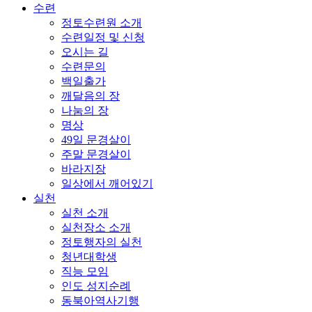
수련
정토수련원 소개
수련일정 및 신청
오시는 길
수련문의
백일출가
깨달음의 장
나눔의 장
명상
49일 문경살이
주말 문경살이
바라지장
일상에서 깨어있기
실천
실천 소개
실천장소 소개
정토행자의 실천
청년대학생
직능 모임
인도 성지순례
동북아역사기행