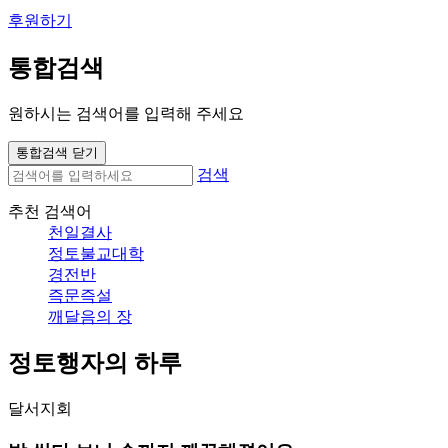
후원하기
통합검색
원하시는 검색어를 입력해 주세요
통합검색 닫기
검색
추천 검색어
천일결사
정토불교대학
경전반
즉문즉설
깨달음의 장
정토행자의 하루
달서지회