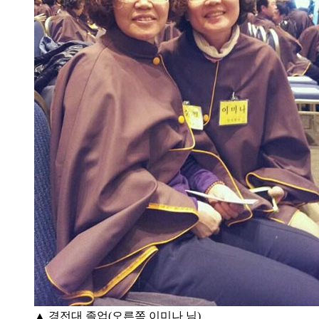
▲ 경전대 졸업(오른쪽 이미나 님)