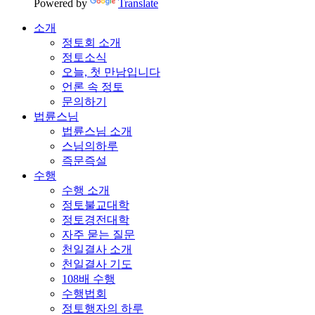
Powered by
Translate
소개
정토회 소개
정토소식
오늘, 첫 만남입니다
언론 속 정토
문의하기
법륜스님
법륜스님 소개
스님의하루
즉문즉설
수행
수행 소개
정토불교대학
정토경전대학
자주 묻는 질문
천일결사 소개
천일결사 기도
108배 수행
수행법회
정토행자의 하루