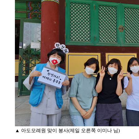
▲ 아도모례원 맞이 봉사(제일 오른쪽 이미나 님)