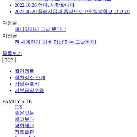
2022.10.28 엄마, 사랑합니다
2022.06.20 플래시몹과 줍깅으로 1만 행복학교 고고고!
다음글
재미있어서 그냥 했더니
이전글
전 세계인이 '기후 명상'하는 그날까지!
목록보기
TOP
월간정토
실천장소 소개
삼보수호비
기부금영수증
FAMILY SITE
JTS
좋은벗들
에코붓다
평화재단
정토출판