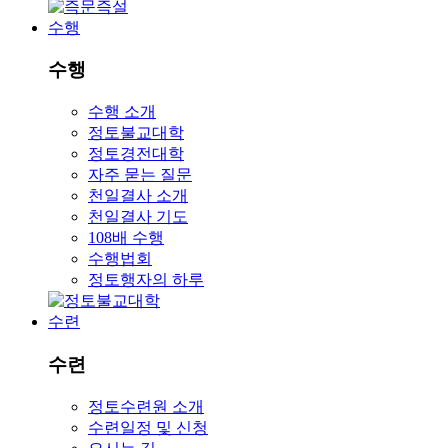
수행
수행
수행 소개
정토불교대학
정토경전대학
자주 묻는 질문
천일결사 소개
천일결사 기도
108배 수행
수행법회
정토행자의 하루
수련
수련
정토수련원 소개
수련일정 및 신청