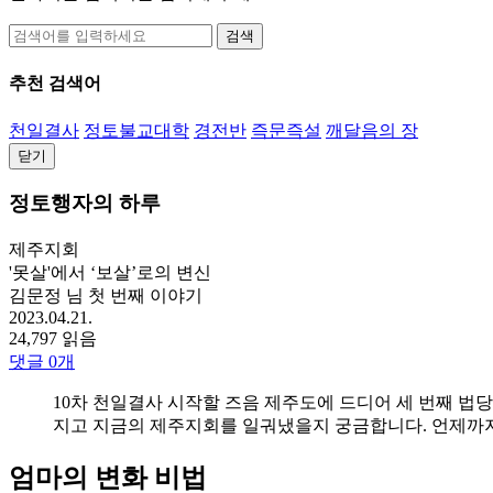
검색
추천 검색어
천일결사
정토불교대학
경전반
즉문즉설
깨달음의 장
닫기
정토행자의 하루
제주지회
'못살'에서 ‘보살’로의 변신
김문정 님 첫 번째 이야기
2023.04.21.
24,797 읽음
댓글
0
개
10차 천일결사 시작할 즈음 제주도에 드디어 세 번째 법
지고 지금의 제주지회를 일궈냈을지 궁금합니다. 언제까지
엄마의 변화 비법