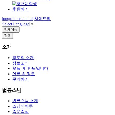
후원하기
jungto international
사이트맵
Select Language
▼
전체메뉴
검색
소개
정토회 소개
정토소식
오늘, 첫 만남입니다
언론 속 정토
문의하기
법륜스님
법륜스님 소개
스님의하루
즉문즉설