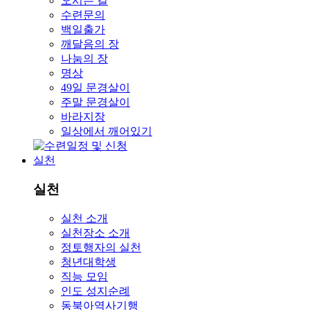
오시는 길
수련문의
백일출가
깨달음의 장
나눔의 장
명상
49일 문경살이
주말 문경살이
바라지장
일상에서 깨어있기
실천
실천
실천 소개
실천장소 소개
정토행자의 실천
청년대학생
직능 모임
인도 성지순례
동북아역사기행