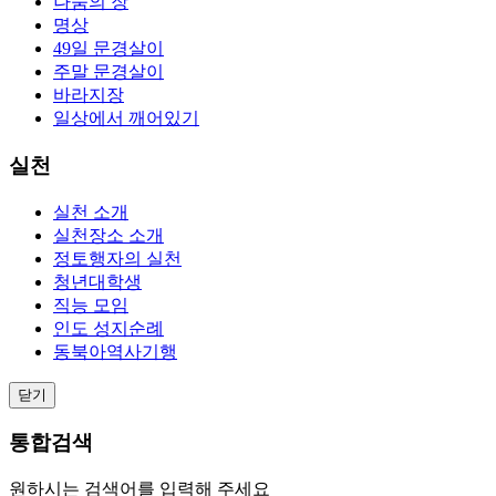
나눔의 장
명상
49일 문경살이
주말 문경살이
바라지장
일상에서 깨어있기
실천
실천 소개
실천장소 소개
정토행자의 실천
청년대학생
직능 모임
인도 성지순례
동북아역사기행
닫기
통합검색
원하시는 검색어를 입력해 주세요