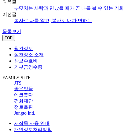
다음글
부딪치는 사람과 만났을 때가 곧 나를 볼 수 있는 기회
이전글
봉사로 나를 알고, 봉사로 내가 변하는
목록보기
TOP
월간정토
실천장소 소개
삼보수호비
기부금영수증
FAMILY SITE
JTS
좋은벗들
에코붓다
평화재단
정토출판
Jungto Intl.
저작물 사용 안내
개인정보처리방침