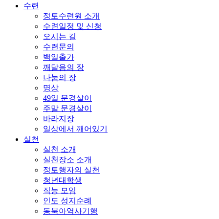
수련
정토수련원 소개
수련일정 및 신청
오시는 길
수련문의
백일출가
깨달음의 장
나눔의 장
명상
49일 문경살이
주말 문경살이
바라지장
일상에서 깨어있기
실천
실천 소개
실천장소 소개
정토행자의 실천
청년대학생
직능 모임
인도 성지순례
동북아역사기행