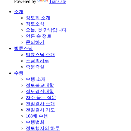
Powered by
Translate
소개
정토회 소개
정토소식
오늘, 첫 만남입니다
언론 속 정토
문의하기
법륜스님
법륜스님 소개
스님의하루
즉문즉설
수행
수행 소개
정토불교대학
정토경전대학
자주 묻는 질문
천일결사 소개
천일결사 기도
108배 수행
수행법회
정토행자의 하루