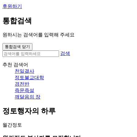
후원하기
통합검색
원하시는 검색어를 입력해 주세요
통합검색 닫기
검색
추천 검색어
천일결사
정토불교대학
경전반
즉문즉설
깨달음의 장
정토행자의 하루
월간정토