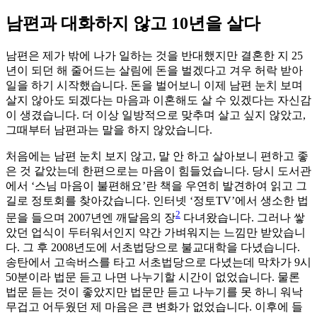
남편과 대화하지 않고 10년을 살다
남편은 제가 밖에 나가 일하는 것을 반대했지만 결혼한 지 25
년이 되던 해 줄어드는 살림에 돈을 벌겠다고 겨우 허락 받아
일을 하기 시작했습니다. 돈을 벌어보니 이제 남편 눈치 보며
살지 않아도 되겠다는 마음과 이혼해도 살 수 있겠다는 자신감
이 생겼습니다. 더 이상 일방적으로 맞추며 살고 싶지 않았고,
그때부터 남편과는 말을 하지 않았습니다.
처음에는 남편 눈치 보지 않고, 말 안 하고 살아보니 편하고 좋
은 것 같았는데 한편으로는 마음이 힘들었습니다. 당시 도서관
에서 ‘스님 마음이 불편해요’란 책을 우연히 발견하여 읽고 그
길로 정토회를 찾아갔습니다. 인터넷 ‘정토TV’에서 생소한 법
2
문을 들으며 2007년엔 깨달음의 장
다녀왔습니다. 그러나 쌓
았던 업식이 두터워서인지 약간 가벼워지는 느낌만 받았습니
다. 그 후 2008년도에 서초법당으로 불교대학을 다녔습니다.
송탄에서 고속버스를 타고 서초법당으로 다녔는데 막차가 9시
50분이라 법문 듣고 나면 나누기할 시간이 없었습니다. 물론
법문 듣는 것이 좋았지만 법문만 듣고 나누기를 못 하니 워낙
무겁고 어두웠던 제 마음은 큰 변화가 없었습니다. 이후에 들