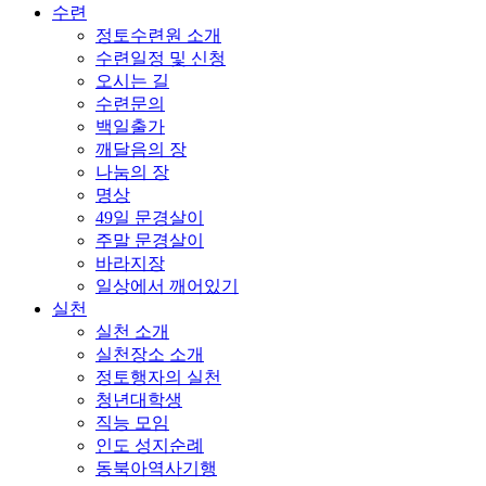
수련
정토수련원 소개
수련일정 및 신청
오시는 길
수련문의
백일출가
깨달음의 장
나눔의 장
명상
49일 문경살이
주말 문경살이
바라지장
일상에서 깨어있기
실천
실천 소개
실천장소 소개
정토행자의 실천
청년대학생
직능 모임
인도 성지순례
동북아역사기행