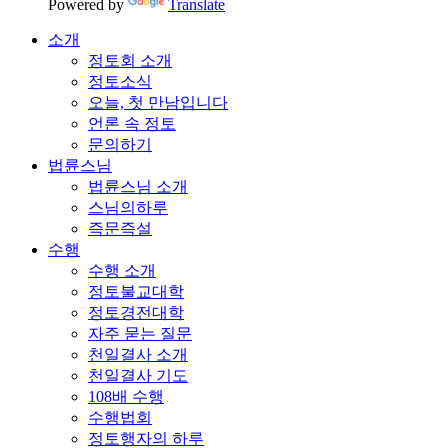
Powered by
Translate
소개
정토회 소개
정토소식
오늘, 첫 만남입니다
언론 속 정토
문의하기
법륜스님
법륜스님 소개
스님의하루
즉문즉설
수행
수행 소개
정토불교대학
정토경전대학
자주 묻는 질문
천일결사 소개
천일결사 기도
108배 수행
수행법회
정토행자의 하루