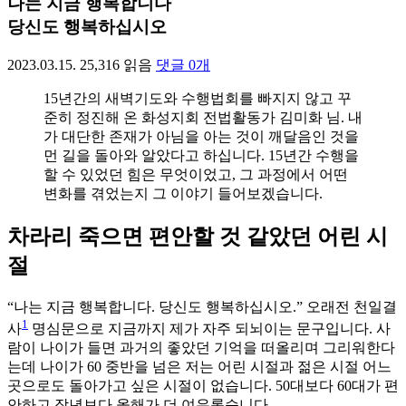
나는 지금 행복합니다
당신도 행복하십시오
2023.03.15.
25,316
읽음
댓글
0
개
15년간의 새벽기도와 수행법회를 빠지지 않고 꾸
준히 정진해 온 화성지회 전법활동가 김미화 님. 내
가 대단한 존재가 아님을 아는 것이 깨달음인 것을
먼 길을 돌아와 알았다고 하십니다. 15년간 수행을
할 수 있었던 힘은 무엇이었고, 그 과정에서 어떤
변화를 겪었는지 그 이야기 들어보겠습니다.
차라리 죽으면 편안할 것 같았던 어린 시
절
“나는 지금 행복합니다. 당신도 행복하십시오.” 오래전 천일결
1
사
명심문으로 지금까지 제가 자주 되뇌이는 문구입니다. 사
람이 나이가 들면 과거의 좋았던 기억을 떠올리며 그리워한다
는데 나이가 60 중반을 넘은 저는 어린 시절과 젊은 시절 어느
곳으로도 돌아가고 싶은 시절이 없습니다. 50대보다 60대가 편
안하고 작년보다 올해가 더 여유롭습니다.