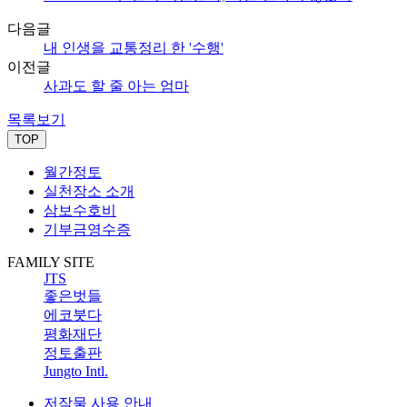
다음글
내 인생을 교통정리 한 '수행'
이전글
사과도 할 줄 아는 엄마
목록보기
TOP
월간정토
실천장소 소개
삼보수호비
기부금영수증
FAMILY SITE
JTS
좋은벗들
에코붓다
평화재단
정토출판
Jungto Intl.
저작물 사용 안내