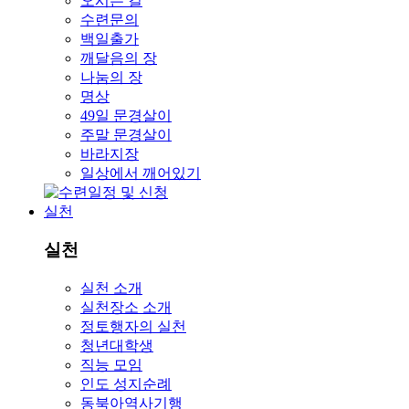
오시는 길
수련문의
백일출가
깨달음의 장
나눔의 장
명상
49일 문경살이
주말 문경살이
바라지장
일상에서 깨어있기
실천
실천
실천 소개
실천장소 소개
정토행자의 실천
청년대학생
직능 모임
인도 성지순례
동북아역사기행