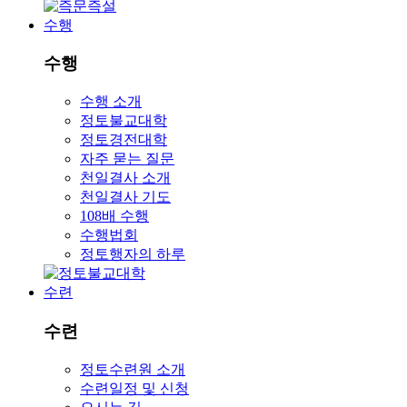
수행
수행
수행 소개
정토불교대학
정토경전대학
자주 묻는 질문
천일결사 소개
천일결사 기도
108배 수행
수행법회
정토행자의 하루
수련
수련
정토수련원 소개
수련일정 및 신청