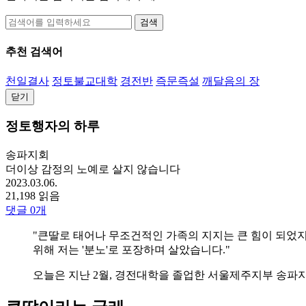
검색
추천 검색어
천일결사
정토불교대학
경전반
즉문즉설
깨달음의 장
닫기
정토행자의 하루
송파지회
더이상 감정의 노예로 살지 않습니다
2023.03.06.
21,198 읽음
댓글
0
개
"큰딸로 태어나 무조건적인 가족의 지지는 큰 힘이 되었
위해 저는 '분노'로 포장하며 살았습니다."
오늘은 지난 2월, 경전대학을 졸업한 서울제주지부 송파