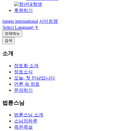
후원하기
jungto international
사이트맵
Select Language
▼
전체메뉴
검색
소개
정토회 소개
정토소식
오늘, 첫 만남입니다
언론 속 정토
문의하기
법륜스님
법륜스님 소개
스님의하루
즉문즉설