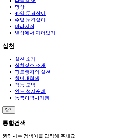
나눔의 장
명상
49일 문경살이
주말 문경살이
바라지장
일상에서 깨어있기
실천
실천 소개
실천장소 소개
정토행자의 실천
청년대학생
직능 모임
인도 성지순례
동북아역사기행
닫기
통합검색
원하시는 검색어를 입력해 주세요