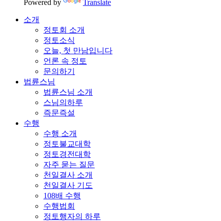
Powered by
Translate
소개
정토회 소개
정토소식
오늘, 첫 만남입니다
언론 속 정토
문의하기
법륜스님
법륜스님 소개
스님의하루
즉문즉설
수행
수행 소개
정토불교대학
정토경전대학
자주 묻는 질문
천일결사 소개
천일결사 기도
108배 수행
수행법회
정토행자의 하루