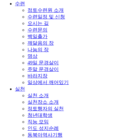
수련
정토수련원 소개
수련일정 및 신청
오시는 길
수련문의
백일출가
깨달음의 장
나눔의 장
명상
49일 문경살이
주말 문경살이
바라지장
일상에서 깨어있기
실천
실천 소개
실천장소 소개
정토행자의 실천
청년대학생
직능 모임
인도 성지순례
동북아역사기행