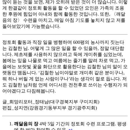
많이 듣는 것을 보면, 제가 오히려 받은 것이 더 많습니다. 이렇
게 한결같이 정토회 활동을 할 수 있었던 요인은 가족의 조용
한 후원에 힘입어 아내와 함께 활동한 것입니다. 또한, 〈깨달
음의 장〉 수련을 마치고, 매일 아침 기도를 놓치지 않고 저를
돌아보았기에 가능했습니다.
정토회 활동과 직장 일을 병행하며 600평의 농사까지 짓는다
는 김철한 님. 어떻게 그 많은 일을 할 수 있을까, 정말 대단합
니다. 제초제를 사용하지 않으려고 둑에 개미취를 심었는데,
봄에는 잎을 나물로 먹고 여름에는 줄기를 말려 차로 먹고, 가
을에는 보랏빛 꽃을 화단으로 활용한다는 김철한 님의 말이 오
랫동안 맴돕니다. ‘김철한 님이야말로 개미취 같은 분이구나,
뭐 하나 버릴 게 없는 사람이구나’라는 생각이 절로 듭니다. 저
도 김철한 님처럼 언제 어디서든 전천후로 쓰이는 수행자가 되
어야겠다고 다짐해봅니다.
글_희망리포터_정태남(대구경북지부 구미지회)
편집_성지연(강원경기동부지부 경기광주지회)
깨달음의 장
4박 5일 기간의 정토회 수련 프로그램. 평생
에 한 번만 참여할 수 있음.
↩