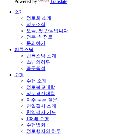
Powered by
Translate
소개
정토회 소개
정토소식
오늘, 첫 만남입니다
언론 속 정토
문의하기
법륜스님
법륜스님 소개
스님의하루
즉문즉설
수행
수행 소개
정토불교대학
정토경전대학
자주 묻는 질문
천일결사 소개
천일결사 기도
108배 수행
수행법회
정토행자의 하루