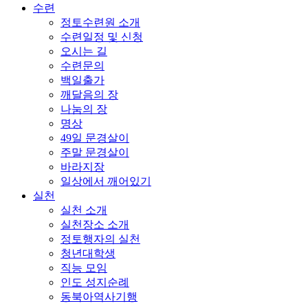
수련
정토수련원 소개
수련일정 및 신청
오시는 길
수련문의
백일출가
깨달음의 장
나눔의 장
명상
49일 문경살이
주말 문경살이
바라지장
일상에서 깨어있기
실천
실천 소개
실천장소 소개
정토행자의 실천
청년대학생
직능 모임
인도 성지순례
동북아역사기행