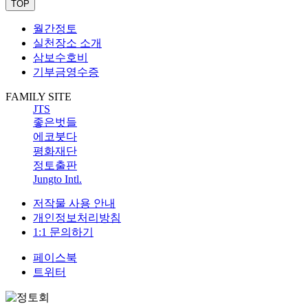
TOP
월간정토
실천장소 소개
삼보수호비
기부금영수증
FAMILY SITE
JTS
좋은벗들
에코붓다
평화재단
정토출판
Jungto Intl.
저작물 사용 안내
개인정보처리방침
1:1 문의하기
페이스북
트위터