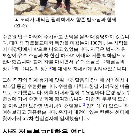
▲ 도리사 대의원 월례회에서 향존 법사님과 함께
(왼쪽)
수련원 입구 아래에 주차하고 언덕을 올라 대강당까지 갔습니
다. 때마침 정토불교대학 특강을 마쳤는지 100명 넘는 사람들
이 대강당에서 밖으로 나오고 있었습니다. 지금은 법사가 된
보살이 유수 스님과 차 한잔 하자며 아내와 저를 백화암으로
안내했습니다. 함께 차를 마시면서 유수 스님은 〈깨달음의
1
2
장〉
과 〈나눔의 장〉
에 대해서 자세하게 알려주었습니다.
그해 직장의 하계 휴가에 맞춰 〈깨달음의 장〉에 참가해서 4
박 5일 동안 수련했습니다. 수련을 마치고 한결 가벼워진 마음
으로 귀가했습니다. 이후 아내와 함께 수요일마다 문경 정토수
련원에 가서 수행 법회에 참여했습니다. 이런 제 부부의 모습
3
4
을 지켜보던 보광명 법사님이 천일결사
입재식
이 있으니 참
여해보라고 권유했습니다. 혼자서 대전에 있는 컨벤션 센터에
찾아가서 6-7차 천일결사에 입재했습니다.
상주 정토불교대학을 열다