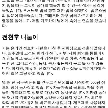
그 말을 듣고 ‘내가 상대를 위해 하는 일이더라도 상대가 원하
지 않을 때는 그것이 상대를 힘들게 할 수 있구나’라는 생각이
들었습니다. 부처님도 법을 청할 때만 법을 설했다는 법륜스님
의 법문이 떠올랐습니다. 그때부터 자꾸 남을 가르치려는 제
행동을 돌아보고, 매일 기도하며 남에게 숙이는 연습을 했습니
다.
전천후 나눔이
저는 온라인 정토회 개편을 마친 후 지회장으로 선출되었습니
다. 일주일에 고정된 회의가 전국, 지부, 지회 회의를 통틀어 6
개 정도이고, 불교대학과 경전대학 수업 참관, 전법활동가 교
육 참관, 그리고 직장, 농사, 봉사 활동까지 눈코 뜰 새가 없습
니다. 하지만, 제 삶의 신조가 “쓰임 있는 삶을 살자!”이기에 주
어진 일은 그냥 하고 있습니다.
몇 해 전 공무원 은퇴를 앞두고 전원생활을 시작하여 600평 정
도의 땅에 농사짓고 있습니다. 자급자족을 목표로, 마을 주민
들이 마트라고 할 정도로 다양하게 농사짓습니다. 친환경 농산
물 재배를 위해 가능하면 농약을 사용하지 않습니다. 비료도
화학 비료보다 유기물 비료를 사용합니다. 제초제를 사용하지
않고 자투리땅에는 연년생 작물을 심었습니다. 수확물을 판매