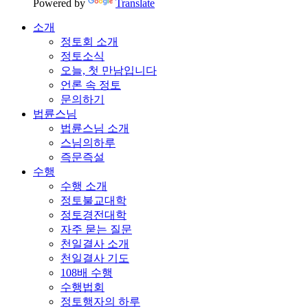
Powered by
Translate
소개
정토회 소개
정토소식
오늘, 첫 만남입니다
언론 속 정토
문의하기
법륜스님
법륜스님 소개
스님의하루
즉문즉설
수행
수행 소개
정토불교대학
정토경전대학
자주 묻는 질문
천일결사 소개
천일결사 기도
108배 수행
수행법회
정토행자의 하루