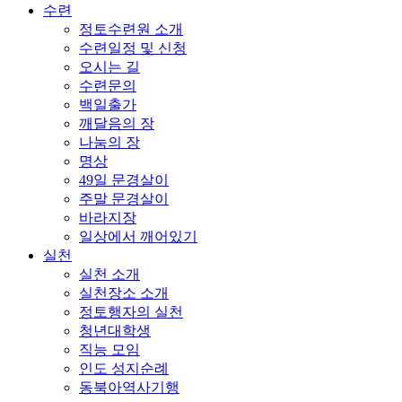
수련
정토수련원 소개
수련일정 및 신청
오시는 길
수련문의
백일출가
깨달음의 장
나눔의 장
명상
49일 문경살이
주말 문경살이
바라지장
일상에서 깨어있기
실천
실천 소개
실천장소 소개
정토행자의 실천
청년대학생
직능 모임
인도 성지순례
동북아역사기행