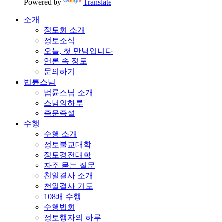
Powered by
Translate
소개
정토회 소개
정토소식
오늘, 첫 만남입니다
언론 속 정토
문의하기
법륜스님
법륜스님 소개
스님의하루
즉문즉설
수행
수행 소개
정토불교대학
정토경전대학
자주 묻는 질문
천일결사 소개
천일결사 기도
108배 수행
수행법회
정토행자의 하루