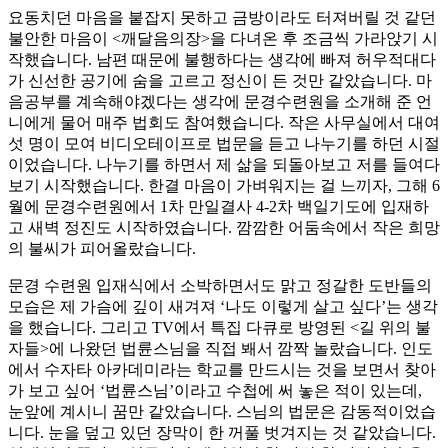
요동치던 마음을 붙잡지 못하고 금방이라도 터져버릴 것 같던
불안한 마음이 <깨달음의장>을 다녀온 후 조금씩 가라앉기 시
작했습니다. 남편 때문에 불행하다는 생각에 빠져 허우적대다
가 신선한 공기에 숨을 고르고 정신이 든 것만 같았습니다. 마
음공부를 계속해야겠다는 생각에 문경수련원을 소개해 준 언
니에게 물어 매주 법회도 참여했습니다. 작은 사무실에서 대여
섯 명이 모여 비디오테이프로 법문을 듣고 나누기를 하던 시절
이었습니다. 나누기를 하면서 제 삶을 되돌아보고 저를 들여다
보기 시작했습니다. 한결 마음이 가벼워지는 걸 느끼자, 그해 6
월에 문경수련원에서 1차 만일결사 4-2차 백일기도에 입재하
고 새벽 정진도 시작하였습니다. 깜깜한 어둠속에서 작은 희망
의 불씨가 피어올랐습니다.
문경 수련원 입재식에서 소박하면서도 맑고 정갈한 도반들의
모습은 제 가슴에 깊이 새겨져 ‘나도 이렇게 살고 싶다’는 생각
을 했습니다. 그리고 TV에서 특집 다큐로 방영된 <길 위의 불
자들>에 나왔던 법륜스님을 직접 봬서 깜짝 놀랐습니다. 인도
에서 수자타 아카데미라는 학교를 만드시는 것을 보면서 찾아
가 보고 싶어 ‘법륜스님’이라고 수첩에 써 놓은 적이 있는데,
눈앞에 계시니 꿈만 같았습니다. 스님의 법문은 감동적이었습
니다. 눈을 덮고 있던 장막이 한 꺼풀 벗겨지는 것 같았습니다.