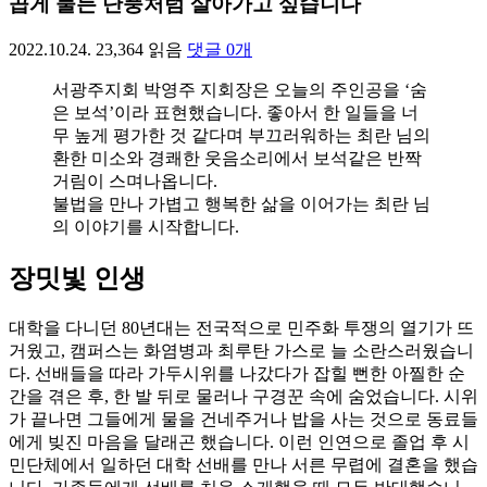
곱게 물든 단풍처럼 살아가고 싶습니다
2022.10.24.
23,364
읽음
댓글
0
개
서광주지회 박영주 지회장은 오늘의 주인공을 ‘숨
은 보석’이라 표현했습니다. 좋아서 한 일들을 너
무 높게 평가한 것 같다며 부끄러워하는 최란 님의
환한 미소와 경쾌한 웃음소리에서 보석같은 반짝
거림이 스며나옵니다.
불법을 만나 가볍고 행복한 삶을 이어가는 최란 님
의 이야기를 시작합니다.
장밋빛 인생
대학을 다니던 80년대는 전국적으로 민주화 투쟁의 열기가 뜨
거웠고, 캠퍼스는 화염병과 최루탄 가스로 늘 소란스러웠습니
다. 선배들을 따라 가두시위를 나갔다가 잡힐 뻔한 아찔한 순
간을 겪은 후, 한 발 뒤로 물러나 구경꾼 속에 숨었습니다. 시위
가 끝나면 그들에게 물을 건네주거나 밥을 사는 것으로 동료들
에게 빚진 마음을 달래곤 했습니다. 이런 인연으로 졸업 후 시
민단체에서 일하던 대학 선배를 만나 서른 무렵에 결혼을 했습