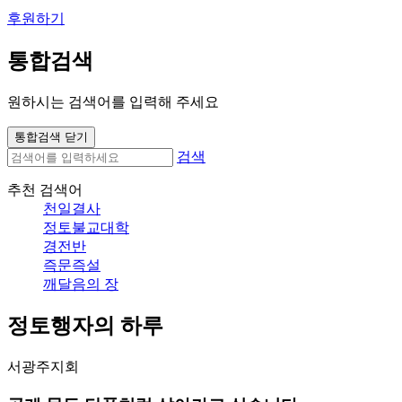
후원하기
통합검색
원하시는 검색어를 입력해 주세요
통합검색 닫기
검색
추천 검색어
천일결사
정토불교대학
경전반
즉문즉설
깨달음의 장
정토행자의 하루
서광주지회