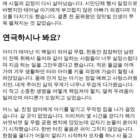
애 시절의 감정이 다시 살아났습니다. 시민단체 행사 일정으로
바빴지만 태어날 아기에게 부끄럽지 않은 아빠가 되겠다며 각
오를 다지기도 했습니다. 결혼 전 꿈꿔왔던 장밋빛 인생이 쭈
욱 펼쳐지는 것 같았습니다.
연극하시나 봐요?
아이가 태어난 지 백일이 되어갈 무렵, 한동안 잠잠하던 남편
이 잔뜩 취해서 들어와 같이 일하는 사람들이 너무 실망스럽다
며 지금 하는 일을 그만두겠다고 했습니다. 적은 월급을 아껴
가며 겨우 생활하던 터라 아이를 키울 걱정에 가슴이 철렁 내
려앉았습니다. 품에 안겨 있는 아기는 정말 예쁘고 사랑스러웠
지만, 내게 주어진 삶의 무게가 너무나 무겁게 다가왔습니다.
이 작고 소중한 생명을 어떻게 책임져야 할지, 덜컥 두려움이
밀려오며 어디론가 도망치고 싶었습니다.
어느 날, 친정 엄마에게 아기를 맡기고 무작정 집을 나가 걸었
습니다. 갈 곳이 없었습니다. 이리저리 몇 시간을 걷다가 해가
뉘엿뉘엿 질 무렵 공원 벤치에 앉았는데 갑자기 눈물이 쏟아지
기 시작했습니다. 한번 터진 울음은 쉬이 그치지 않았습니다.
한참을 울다가 어둠이 깔리기 시작하자 모자를 하나 사 들고