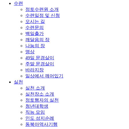
수련
정토수련원 소개
수련일정 및 신청
오시는 길
수련문의
백일출가
깨달음의 장
나눔의 장
명상
49일 문경살이
주말 문경살이
바라지장
일상에서 깨어있기
실천
실천 소개
실천장소 소개
정토행자의 실천
청년대학생
직능 모임
인도 성지순례
동북아역사기행