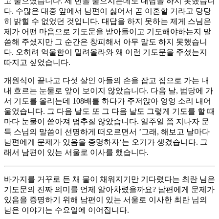
고 물으셨습니다. 세 번을 물으시는데도 대답을 하지 못했습니
다. 수많은 대중 앞에서 남편이 싫어서 곧 이혼할 거라고 당당
히 밝힐 수 없었던 것입니다. 대답을 하지 못하는 제게 스님은
제가 어떤 마음으로 기도문을 받아들이고 기도해야하는지 말
씀해 주셨지만 그 순간은 창피해서 아무 말도 하지 못했습니
다. 오히려 억울함이 밀려올라와 왜 이런 기도문을 주셨는지
따지고 싶었습니다.
개원식이 끝나고 다섯 살인 아들의 손을 잡고 집으로 가는 내
내 흐르는 눈물로 앞이 보이지 않았습니다. 다음 날, 법당에 가
서 기도를 올리는데 108배를 하다가 주저앉아 엉엉 소리 내어
울었습니다. 그 다음 날도 또 그 다음 날도 그렇게 기도를 할 때
마다 눈물이 쏟아져 멈추질 않았습니다. 일주일 쯤 지나자 문
득 스님의 말씀이 선명하게 떠오르면서 ’그래, 해보고 날마다
남편에게 문제가 있음을 증명하자‘는 오기가 생겼습니다. 그
래서 남편이 있는 서울로 이사를 했습니다.
바가지를 거꾸로 든 채 물이 채워지기만 기다렸다는 최란 님은
기도문의 진짜 의미를 언제 알아차렸을까요? 남편에게 문제가
있음을 증명하기 위해 남편이 있는 서울로 이사한 최란 님의
남은 이야기는 수요일에 이어집니다.