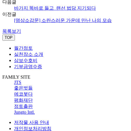
다음글
바가지 똑바로 들고_랜선 법당 지기되다
이전글
[명상소감문] 소란스러운 가운데 만난 나의 모습
목록보기
TOP
월간정토
실천장소 소개
삼보수호비
기부금영수증
FAMILY SITE
JTS
좋은벗들
에코붓다
평화재단
정토출판
Jungto Intl.
저작물 사용 안내
개인정보처리방침