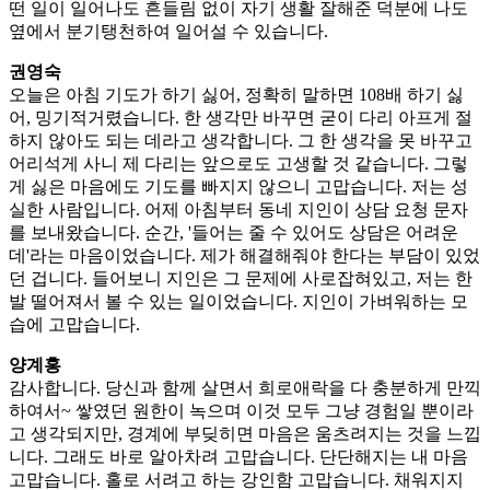
떤 일이 일어나도 흔들림 없이 자기 생활 잘해준 덕분에 나도
옆에서 분기탱천하여 일어설 수 있습니다.
권영숙
오늘은 아침 기도가 하기 싫어, 정확히 말하면 108배 하기 싫
어, 밍기적거렸습니다. 한 생각만 바꾸면 굳이 다리 아프게 절
하지 않아도 되는 데라고 생각합니다. 그 한 생각을 못 바꾸고
어리석게 사니 제 다리는 앞으로도 고생할 것 같습니다. 그렇
게 싫은 마음에도 기도를 빠지지 않으니 고맙습니다. 저는 성
실한 사람입니다. 어제 아침부터 동네 지인이 상담 요청 문자
를 보내왔습니다. 순간, '들어는 줄 수 있어도 상담은 어려운
데'라는 마음이었습니다. 제가 해결해줘야 한다는 부담이 있었
던 겁니다. 들어보니 지인은 그 문제에 사로잡혀있고, 저는 한
발 떨어져서 볼 수 있는 일이었습니다. 지인이 가벼워하는 모
습에 고맙습니다.
양계홍
감사합니다. 당신과 함께 살면서 희로애락을 다 충분하게 만끽
하여서~ 쌓였던 원한이 녹으며 이것 모두 그냥 경험일 뿐이라
고 생각되지만, 경계에 부딪히면 마음은 움츠려지는 것을 느낍
니다. 그래도 바로 알아차려 고맙습니다. 단단해지는 내 마음
고맙습니다. 홀로 서려고 하는 강인함 고맙습니다. 채워지지