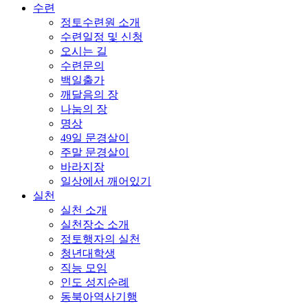
수련
정토수련원 소개
수련일정 및 신청
오시는 길
수련문의
백일출가
깨달음의 장
나눔의 장
명상
49일 문경살이
주말 문경살이
바라지장
일상에서 깨어있기
실천
실천 소개
실천장소 소개
정토행자의 실천
청년대학생
직능 모임
인도 성지순례
동북아역사기행