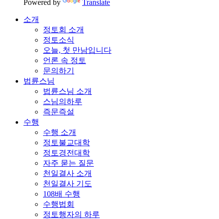
Powered by
Translate
소개
정토회 소개
정토소식
오늘, 첫 만남입니다
언론 속 정토
문의하기
법륜스님
법륜스님 소개
스님의하루
즉문즉설
수행
수행 소개
정토불교대학
정토경전대학
자주 묻는 질문
천일결사 소개
천일결사 기도
108배 수행
수행법회
정토행자의 하루