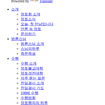
Powered by
Translate
소개
정토회 소개
정토소식
오늘, 첫 만남입니다
언론 속 정토
문의하기
법륜스님
법륜스님 소개
스님의하루
즉문즉설
수행
수행 소개
정토불교대학
정토경전대학
자주 묻는 질문
천일결사 소개
천일결사 기도
108배 수행
수행법회
정토행자의 하루