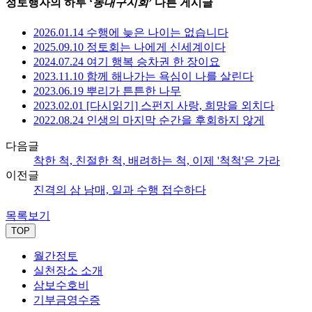
정토행자의 하루 ‘
동대구지회
’ 다른 게시글
2026.01.14 수행에 늦은 나이는 없습니다
2025.09.10 정토회는 나에게 신세계이다
2024.07.24 여기 행복 승차권 한 장이요
2023.11.10 함께 해나가는 욕심이 나를 살린다
2023.06.19 뿌리가 튼튼한 나무
2023.02.01 [다시읽기] 스펀지 사랑, 희망을 외치다
2022.08.24 인생의 마지막 순간을 후회하지 않게
다음글
착한 척, 친절한 척, 배려하는 척, 이제 '척척'은 가라
이전글
진격의 삼 남매, 일과 수행 접수하다
목록보기
TOP
월간정토
실천장소 소개
삼보수호비
기부금영수증