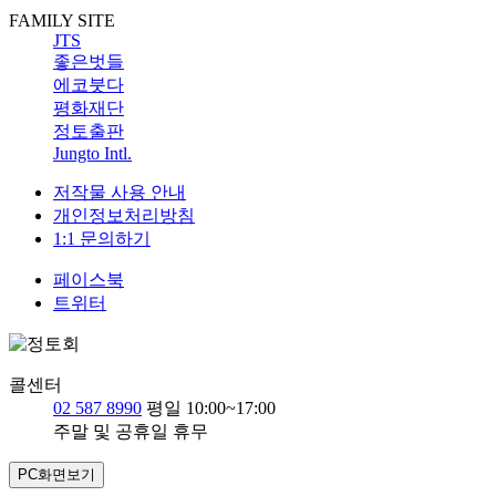
FAMILY SITE
JTS
좋은벗들
에코붓다
평화재단
정토출판
Jungto Intl.
저작물 사용 안내
개인정보처리방침
1:1 문의하기
페이스북
트위터
콜센터
02 587 8990
평일 10:00~17:00
주말 및 공휴일 휴무
PC화면보기