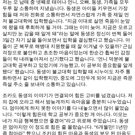
저는 오 남매 중 넷째로 태어나 언니, 오빠, 동생, 가족들 모두
두루 잘 소통하며 지냈습니다. 동생은 아이들 키우면서 가장
힘들 때 저와 전화로 소통하면서 자연스럽게 가족 중 제일 먼
저 불교대학에 입학했습니다. “지금 이대로 살면 죽음이 눈앞
에 왔을 때 후회하게 될 거야. 그때는 이미 늦어. 지금은 모르고
살지만 눈 감을 때 알게 돼”라는 말에 동생은 정신이 번쩍 들어
3일간 자기 삶을 돌아보면서 입학을 결심했다고 했습니다. 아
들이 군 복무로 해병대 지원했을 때 잘 이겨낼 수 있을까? 근심
걱정으로 불안하고 초조한 마음이었는데 한순간 휩싸인 감정
들이 탁 내려놓아져서 신기했다고 했습니다. ‘언니 덕분에 불
교대학 공부하고 있었기에 가능했고, 이 공부의 중요함을 알게
됐다’ 했습니다. 동생이 불교대학 입학할 때 시누이도 자주 통
화하면서 같이 입학했지만, 중도에 그만두게 되어 지금은 즉문
즉설 주소 줄 보내며 소통하고 있습니다.
조카도 동생의 이야기가 연결되어 힘든 고비를 넘겼습니다. 저
의 집에 오라고 해서 밤늦게까지 속마음을 충분히 나누었습니
다. 엄마에게 하지 못한 이야기를 다 내놓으면서 많이 울었습
니다. “이렇게 힘든데 학교 공부가 중요한 게 아니다. 이모는
네가 지금 행복했으면 좋겠어”라고 위로해 주었습니다. 동생
은 엄마지만 이 정도로 힘든 줄 몰랐습니다. “6개월만! 1년만
좀 참아라” 했으니 조카의 힘든 마음과 동생의 부모 된 마음도