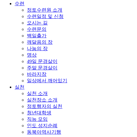
수련
정토수련원 소개
수련일정 및 신청
오시는 길
수련문의
백일출가
깨달음의 장
나눔의 장
명상
49일 문경살이
주말 문경살이
바라지장
일상에서 깨어있기
실천
실천 소개
실천장소 소개
정토행자의 실천
청년대학생
직능 모임
인도 성지순례
동북아역사기행