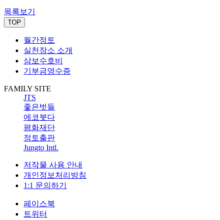
목록보기
TOP
월간정토
실천장소 소개
삼보수호비
기부금영수증
FAMILY SITE
JTS
좋은벗들
에코붓다
평화재단
정토출판
Jungto Intl.
저작물 사용 안내
개인정보처리방침
1:1 문의하기
페이스북
트위터