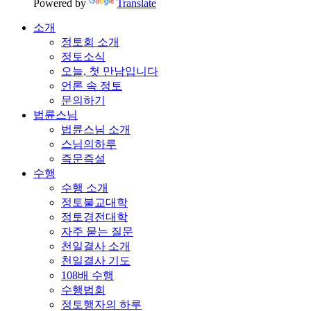
Powered by
Translate
소개
정토회 소개
정토소식
오늘, 첫 만남입니다
언론 속 정토
문의하기
법륜스님
법륜스님 소개
스님의하루
즉문즉설
수행
수행 소개
정토불교대학
정토경전대학
자주 묻는 질문
천일결사 소개
천일결사 기도
108배 수행
수행법회
정토행자의 하루