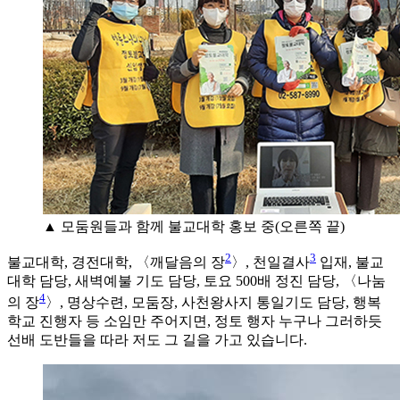
▲ 모둠원들과 함께 불교대학 홍보 중(오른쪽 끝)
2
3
불교대학, 경전대학, 〈깨달음의 장
〉, 천일결사
입재, 불교
대학 담당, 새벽예불 기도 담당, 토요 500배 정진 담당, 〈나눔
4
의 장
〉, 명상수련, 모둠장, 사천왕사지 통일기도 담당, 행복
학교 진행자 등 소임만 주어지면, 정토 행자 누구나 그러하듯
선배 도반들을 따라 저도 그 길을 가고 있습니다.