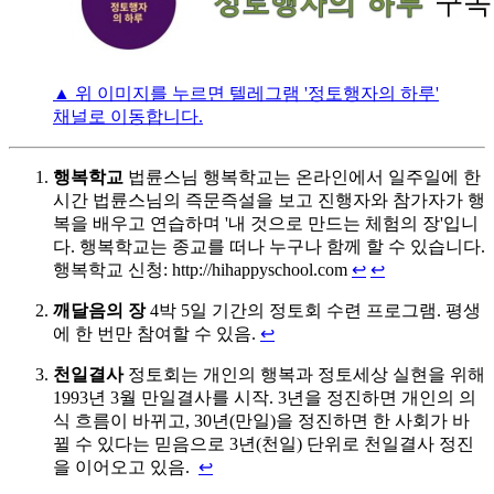
▲ 위 이미지를 누르면 텔레그램 '정토행자의 하루'
채널로 이동합니다.
행복학교
법륜스님 행복학교는 온라인에서 일주일에 한
시간 법륜스님의 즉문즉설을 보고 진행자와 참가자가 행
복을 배우고 연습하며 '내 것으로 만드는 체험의 장'입니
다. 행복학교는 종교를 떠나 누구나 함께 할 수 있습니다.
행복학교 신청: http://hihappyschool.com
↩
↩
깨달음의 장
4박 5일 기간의 정토회 수련 프로그램. 평생
에 한 번만 참여할 수 있음.
↩
천일결사
정토회는 개인의 행복과 정토세상 실현을 위해
1993년 3월 만일결사를 시작. 3년을 정진하면 개인의 의
식 흐름이 바뀌고, 30년(만일)을 정진하면 한 사회가 바
뀔 수 있다는 믿음으로 3년(천일) 단위로 천일결사 정진
을 이어오고 있음.
↩