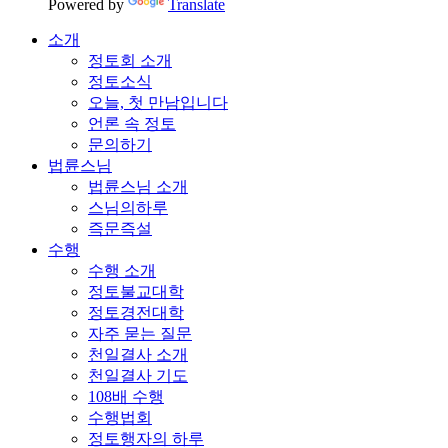
Powered by
Translate
소개
정토회 소개
정토소식
오늘, 첫 만남입니다
언론 속 정토
문의하기
법륜스님
법륜스님 소개
스님의하루
즉문즉설
수행
수행 소개
정토불교대학
정토경전대학
자주 묻는 질문
천일결사 소개
천일결사 기도
108배 수행
수행법회
정토행자의 하루