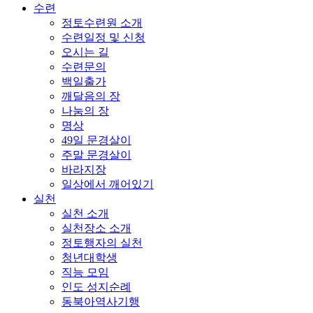
수련
정토수련원 소개
수련일정 및 신청
오시는 길
수련문의
백일출가
깨달음의 장
나눔의 장
명상
49일 문경살이
주말 문경살이
바라지장
일상에서 깨어있기
실천
실천 소개
실천장소 소개
정토행자의 실천
청년대학생
직능 모임
인도 성지순례
동북아역사기행