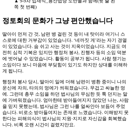
▲ 9-9차 입재식_용산법당 도반들과 함께(뒷 줄 왼
쪽 첫 번째)
정토회의 문화가 그냥 편안했습니다
딸아이 먼저 간 것, 남편 병 걸린 것 등이 내 탓이라 여기니 스
스로에 대한 거부감이 있었습니다. ‘네까짓 게’라는 자기 경멸
이 있었습니다. 숨 쉬고 사는 것이 지옥이었습니다. 지금도 여
전히 심적 기복은 있지만 행정처 봉사, 진행자 등의 소임 덕분
에 벗어날 수 있었습니다. 활동이 공부가 됩니다. 사람 챙기는
소임이다 보니 마음에 부딪힘이 있기도 하지만 상대를 이해하
게 됩니다.
행정처 봉사 당시, 딸아이 일에 더해 남편이 병환 중이니 나의
운신에 자의, 타의의 멍에가 씌워졌습니다. 무겁고 싸늘한 멍
에. 그런데 총무 소임을 하던 법사님의 무심한 듯 툭 던지는 말
에 가벼워졌습니다. 엄마한테 받아들여지지 않았던 나는, 사람
을 믿지 못했는데, 법사님은 그런 나를 얼싸안아 보듬어 주었
습니다. 비로소 받아들여지는 존재로 느꼈습니다. 이해받지 못
한다는 피해의식이 법사님의 지원·지지로 자신감을 회복했습
니다. 비록 오랜 시간이 걸렸지만요.