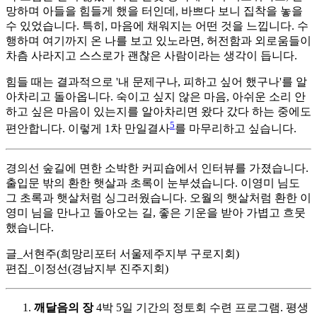
망하며 아들을 힘들게 했을 터인데, 바쁘다 보니 집착을 놓을
수 있었습니다. 특히, 마음에 채워지는 어떤 것을 느낍니다. 수
행하며 여기까지 온 나를 보고 있노라면, 허전함과 외로움들이
차츰 사라지고 스스로가 괜찮은 사람이라는 생각이 듭니다.
힘들 때는 결과적으로 '내 문제구나, 피하고 싶어 했구나'를 알
아차리고 돌아옵니다. 숙이고 싶지 않은 마음, 아쉬운 소리 안
하고 싶은 마음이 있는지를 알아차리면 왔다 갔다 하는 중에도
5
편안합니다. 이렇게 1차 만일결사
를 마무리하고 싶습니다.
경의선 숲길에 면한 소박한 커피숍에서 인터뷰를 가졌습니다.
출입문 밖의 환한 햇살과 초록이 눈부셨습니다. 이영미 님도
그 초록과 햇살처럼 싱그러웠습니다. 오월의 햇살처럼 환한 이
영미 님을 만나고 돌아오는 길, 좋은 기운을 받아 가볍고 흐뭇
했습니다.
글_서현주(희망리포터 서울제주지부 구로지회)
편집_이정선(경남지부 진주지회)
깨달음의 장
4박 5일 기간의 정토회 수련 프로그램. 평생