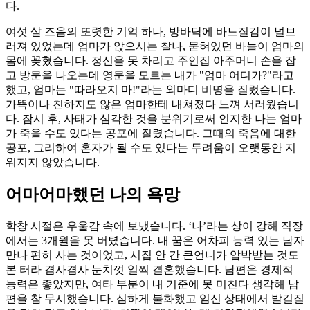
다.
여섯 살 즈음의 또렷한 기억 하나, 방바닥에 바느질감이 널브
러져 있었는데 엄마가 앉으시는 찰나, 묻혀있던 바늘이 엄마의
몸에 꽂혔습니다. 정신을 못 차리고 주인집 아주머니 손을 잡
고 방문을 나오는데 영문을 모르는 내가 "엄마 어디가?"라고
했고, 엄마는 "따라오지 마!"라는 외마디 비명을 질렀습니다.
가뜩이나 친하지도 않은 엄마한테 내쳐졌다 느껴 서러웠습니
다. 잠시 후, 사태가 심각한 것을 분위기로써 인지한 나는 엄마
가 죽을 수도 있다는 공포에 질렸습니다. 그때의 죽음에 대한
공포, 그리하여 혼자가 될 수도 있다는 두려움이 오랫동안 지
워지지 않았습니다.
어마어마했던 나의 욕망
학창 시절은 우울감 속에 보냈습니다. ‘나’라는 상이 강해 직장
에서는 3개월을 못 버텼습니다. 내 꿈은 어차피 능력 있는 남자
만나 편히 사는 것이었고, 시집 안 간 큰언니가 압박받는 것도
본 터라 겸사겸사 눈치껏 일찍 결혼했습니다. 남편은 경제적
능력은 좋았지만, 여타 부분이 내 기준에 못 미친다 생각해 남
편을 참 무시했습니다. 심하게 불화했고 임신 상태에서 발길질