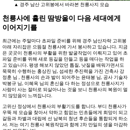
▲ 경주 남산 고위봉에서 바라본 천룡사지 모습
천룡사에 흘린 땀방울이 다음 세대에게
이어지기를
최근에는 주말마다 초파일 준비를 위해 경주 남산자락 고위봉
아래 자리잡은 으뜸절 천룡사에 가서 봉사하고 있습니다. 지금
은 곳곳이 천룡사의 부활을 위한 발굴작업이 이뤄지고 있어 초
파일 준비를 위해 새로 등길을 만들고 등을 매다는 작업을 하
고 있습니다. 평생 해보지 않았던 톱질, 낫질을 배워가면서도
묵묵히 수행하는 홍상진 님, 섬세한 추진력을 가진 건축사 강
정훈 님 , 천룡사의 손과 발이 되어주는 윤태봉 님, 공사 기술자
박봉규 님, 이혜옥 님의 혼신을 다 하는 정성으로 천룡사지가
사람이 사는 절터로 되살아나는 것을 보니 천룡사의 복원이 멀
지 않았음이 느껴집니다.
고위산 정상에서 천룡사의 부활기도를 합니다. 부디 천룡사가
우뚝 제 모습을 찾아서 약하고 힘없는 민초들에게 희망이 되고
갈등과 차별과 대립에 선 남북의 청년 후손들을 통합되게 하소
서. 저는 여기 천룡사 복원작업과 함께 2차 만일의 생을 마감하