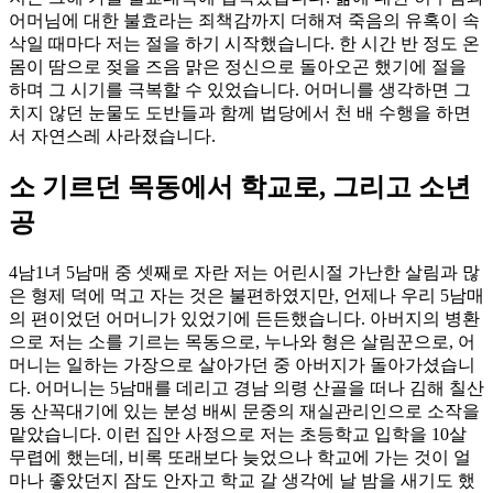
어머님에 대한 불효라는 죄책감까지 더해져 죽음의 유혹이 속
삭일 때마다 저는 절을 하기 시작했습니다. 한 시간 반 정도 온
몸이 땀으로 젖을 즈음 맑은 정신으로 돌아오곤 했기에 절을
하며 그 시기를 극복할 수 있었습니다. 어머니를 생각하면 그
치지 않던 눈물도 도반들과 함께 법당에서 천 배 수행을 하면
서 자연스레 사라졌습니다.
소 기르던 목동에서 학교로, 그리고 소년
공
4남1녀 5남매 중 셋째로 자란 저는 어린시절 가난한 살림과 많
은 형제 덕에 먹고 자는 것은 불편하였지만, 언제나 우리 5남매
의 편이었던 어머니가 있었기에 든든했습니다. 아버지의 병환
으로 저는 소를 기르는 목동으로, 누나와 형은 살림꾼으로, 어
머니는 일하는 가장으로 살아가던 중 아버지가 돌아가셨습니
다. 어머니는 5남매를 데리고 경남 의령 산골을 떠나 김해 칠산
동 산꼭대기에 있는 분성 배씨 문중의 재실관리인으로 소작을
맡았습니다. 이런 집안 사정으로 저는 초등학교 입학을 10살
무렵에 했는데, 비록 또래보다 늦었으나 학교에 가는 것이 얼
마나 좋았던지 잠도 안자고 학교 갈 생각에 날 밤을 새기도 했