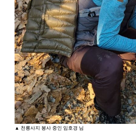
▲ 천룡사지 봉사 중인 임호경 님