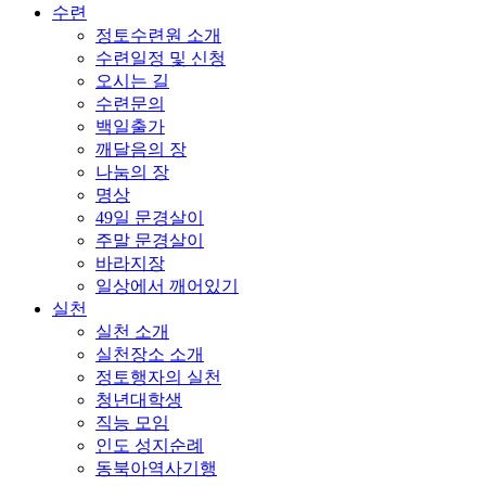
수련
정토수련원 소개
수련일정 및 신청
오시는 길
수련문의
백일출가
깨달음의 장
나눔의 장
명상
49일 문경살이
주말 문경살이
바라지장
일상에서 깨어있기
실천
실천 소개
실천장소 소개
정토행자의 실천
청년대학생
직능 모임
인도 성지순례
동북아역사기행