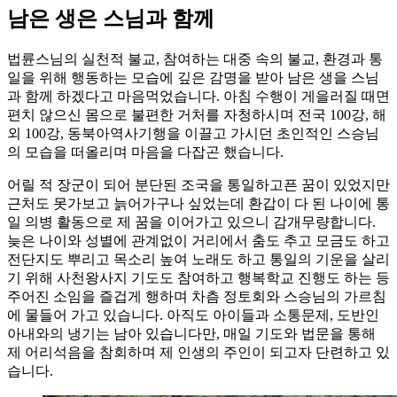
남은 생은 스님과 함께
법륜스님의 실천적 불교, 참여하는 대중 속의 불교, 환경과 통
일을 위해 행동하는 모습에 깊은 감명을 받아 남은 생을 스님
과 함께 하겠다고 마음먹었습니다. 아침 수행이 게을러질 때면
편치 않으신 몸으로 불편한 거처를 자청하시며 전국 100강, 해
외 100강, 동북아역사기행을 이끌고 가시던 초인적인 스승님
의 모습을 떠올리며 마음을 다잡곤 했습니다.
어릴 적 장군이 되어 분단된 조국을 통일하고픈 꿈이 있었지만
근처도 못가보고 늙어가구나 싶었는데 환갑이 다 된 나이에 통
일 의병 활동으로 제 꿈을 이어가고 있으니 감개무량합니다.
늦은 나이와 성별에 관계없이 거리에서 춤도 추고 모금도 하고
전단지도 뿌리고 목소리 높여 노래도 하고 통일의 기운을 살리
기 위해 사천왕사지 기도도 참여하고 행복학교 진행도 하는 등
주어진 소임을 즐겁게 행하며 차츰 정토회와 스승님의 가르침
에 물들어 가고 있습니다. 아직도 아이들과 소통문제, 도반인
아내와의 냉기는 남아 있습니다만, 매일 기도와 법문을 통해
제 어리석음을 참회하며 제 인생의 주인이 되고자 단련하고 있
습니다.