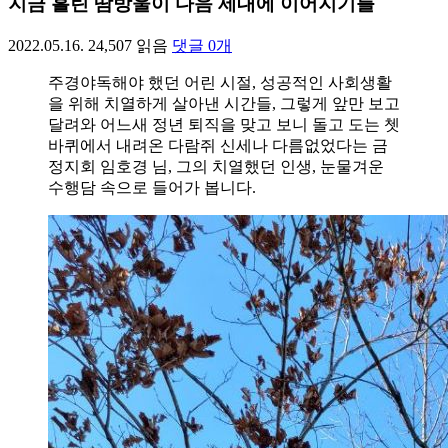
지금 흘린 땀방울이 다음 세대에 이어지기를
2022.05.16.
24,507
읽음
댓글
0
개
주경야독해야 했던 어린 시절, 성공적인 사회생활
을 위해 치열하게 살아낸 시간들, 그렇게 앞만 보고
달려와 어느새 정년 퇴직을 맞고 보니 돌고 도는 쳇
바퀴에서 내려온 다람쥐 신세나 다름없었다는 금
정지회 임호경 님, 그의 치열했던 인생, 눈물겨운
수행담 속으로 들어가 봅니다.