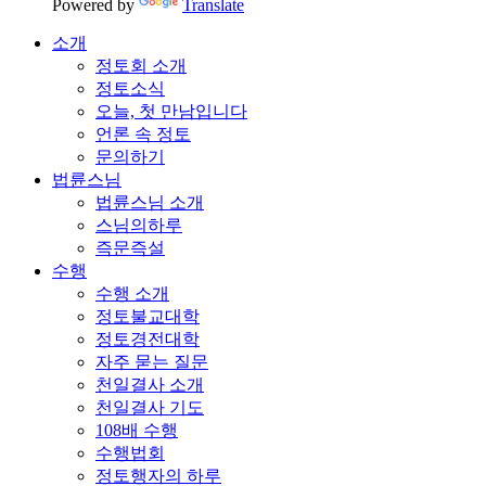
Powered by
Translate
소개
정토회 소개
정토소식
오늘, 첫 만남입니다
언론 속 정토
문의하기
법륜스님
법륜스님 소개
스님의하루
즉문즉설
수행
수행 소개
정토불교대학
정토경전대학
자주 묻는 질문
천일결사 소개
천일결사 기도
108배 수행
수행법회
정토행자의 하루