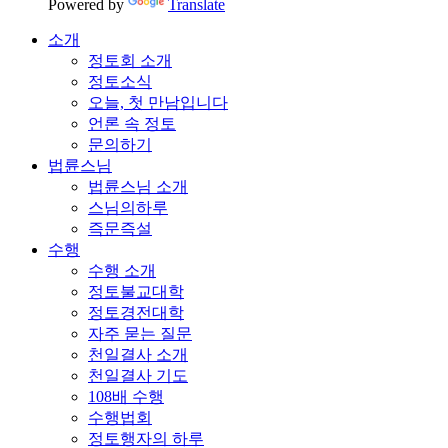
Powered by
Translate
소개
정토회 소개
정토소식
오늘, 첫 만남입니다
언론 속 정토
문의하기
법륜스님
법륜스님 소개
스님의하루
즉문즉설
수행
수행 소개
정토불교대학
정토경전대학
자주 묻는 질문
천일결사 소개
천일결사 기도
108배 수행
수행법회
정토행자의 하루