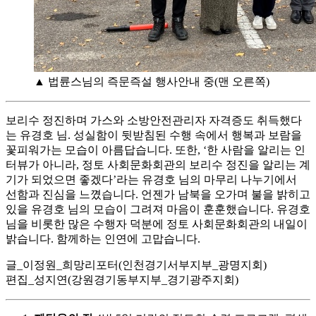
▲ 법륜스님의 즉문즉설 행사안내 중(맨 오른쪽)
보리수 정진하며 가스와 소방안전관리자 자격증도 취득했다
는 유경호 님. 성실함이 뒷받침된 수행 속에서 행복과 보람을
꽃피워가는 모습이 아름답습니다. 또한, ‘한 사람을 알리는 인
터뷰가 아니라, 정토 사회문화회관의 보리수 정진을 알리는 계
기가 되었으면 좋겠다’라는 유경호 님의 마무리 나누기에서
선함과 진심을 느꼈습니다. 언젠가 남북을 오가며 불을 밝히고
있을 유경호 님의 모습이 그려져 마음이 훈훈했습니다. 유경호
님을 비롯한 많은 수행자 덕분에 정토 사회문화회관의 내일이
밝습니다. 함께하는 인연에 고맙습니다.
글_이정원_희망리포터(인천경기서부지부_광명지회)
편집_성지연(강원경기동부지부_경기광주지회)