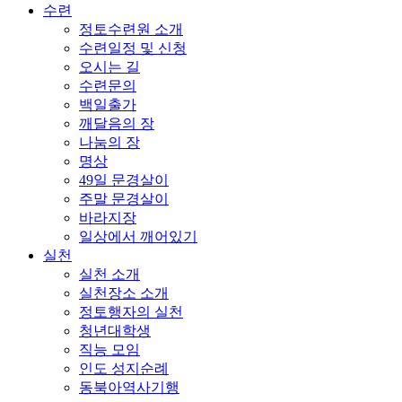
수련
정토수련원 소개
수련일정 및 신청
오시는 길
수련문의
백일출가
깨달음의 장
나눔의 장
명상
49일 문경살이
주말 문경살이
바라지장
일상에서 깨어있기
실천
실천 소개
실천장소 소개
정토행자의 실천
청년대학생
직능 모임
인도 성지순례
동북아역사기행