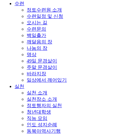
수련
정토수련원 소개
수련일정 및 신청
오시는 길
수련문의
백일출가
깨달음의 장
나눔의 장
명상
49일 문경살이
주말 문경살이
바라지장
일상에서 깨어있기
실천
실천 소개
실천장소 소개
정토행자의 실천
청년대학생
직능 모임
인도 성지순례
동북아역사기행