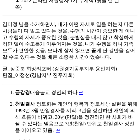
▲ 2022 온라인 서원행자 1기 수계식 (뒷줄 맨 왼
쪽)
김미정 님을 소개하면서, 내가 어떤 자세로 일을 하는지 다른
사람들이 다 알고 있다는 것을, 수행의 시간이 중요한 게 아니
고 수행의 자세가 중요한 것을, 분별심을 내지 않고 착실하게
하면 일이 순조롭게 이루어지는 것을, 내가 수행을 하니 가족
모두가 편안한 것을, 모나게 살지 않으면 곧게 난 길만을 걸어
갈 수도 있다는 것을 배운 소중한 시간이었습니다.
글_장준분 희망리포터 (강원경기동부지부 용인지회)
편집_이정선(경남지부 진주지회)
금강경
대승불교 경전의 하나
↩
천일결사
정토회는 개인의 행복과 정토세상 실현을 위해
1993년 3월 만일결사를 시작. 3년을 정진하면 개인의 의
식 흐름이 바뀌고, 30년(만일)을 정진하면 한 사회가 바
뀔 수 있다는 믿음으로 3년(천일) 단위로 천일결사 정진
을 이어오고 있음.
↩