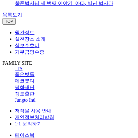
향존법사님 세 번째 이야기_아따, 별난 법사다
목록보기
TOP
월간정토
실천장소 소개
삼보수호비
기부금영수증
FAMILY SITE
JTS
좋은벗들
에코붓다
평화재단
정토출판
Jungto Intl.
저작물 사용 안내
개인정보처리방침
1:1 문의하기
페이스북