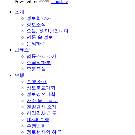
Powered by
Translate
소개
정토회 소개
정토소식
오늘, 첫 만남입니다
언론 속 정토
문의하기
법륜스님
법륜스님 소개
스님의하루
즉문즉설
수행
수행 소개
정토불교대학
정토경전대학
자주 묻는 질문
천일결사 소개
천일결사 기도
108배 수행
수행법회
정토행자의 하루