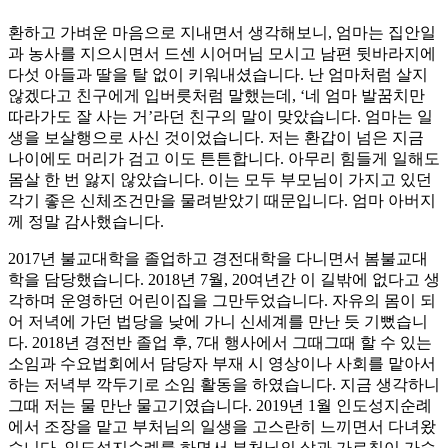
환하고 가벼운 마음으로 지내면서 생각해보니, 엄마는 집안일
과 농사를 지으시면서 드센 시어머님 모시고 남편 뒷바라지에
다섯 아들과 딸을 탈 없이 키워내셨습니다. 난 엄마처럼 살지
않겠다고 친구에게 입버릇처럼 말했는데, ‘네 엄마 발꿈치만
따라가도 잘 사는 거’라던 친구의 말이 맞았습니다. 엄마는 일
생을 보살행으로 사신 것이었습니다. 저는 환갑이 넘은 지금
나이에도 머리가 검고 이도 튼튼합니다. 아무리 힘들게 일해도
몸살 한 번 앓지 않았습니다. 이는 모두 부모님이 가지고 있던
각기 좋은 신체조건만을 물려받았기 때문입니다. 엄마 아버지
께 정말 감사했습니다.
2017년 불교대학을 졸업하고 경전대학을 다니면서 봄불교대
학을 담당했습니다. 2018년 7월, 20여년간 이 길밖에 없다고 생
각하며 운영하던 어린이집을 그만두었습니다. 자유의 몸이 되
어 저녁에 가던 법당을 낮에 가니 신세계를 만난 듯 기뻤습니
다. 2018년 경전반 졸업 후, 7대 행사에서 그때그때 할 수 있는
소임과 수요법회에서 담당자 부재 시 영상이나 사회를 맡아서
하는 저녁부 깍두기로 소임 활동을 하였습니다. 지금 생각하니
그때 저는 물 만난 물고기였습니다. 2019년 1월 인도성지순례
에서 조장을 맡고 부처님의 일생을 고스란히 느끼면서 다녀왔
습니다. 인도성지순례를 하면서 부처님의 삶과 가르침이 가슴