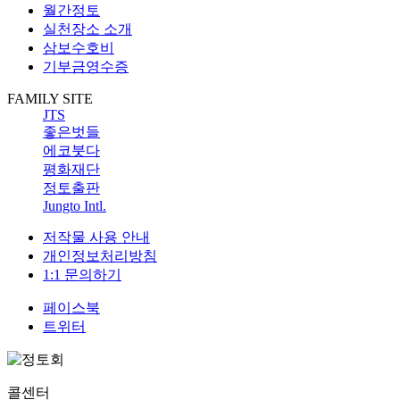
월간정토
실천장소 소개
삼보수호비
기부금영수증
FAMILY SITE
JTS
좋은벗들
에코붓다
평화재단
정토출판
Jungto Intl.
저작물 사용 안내
개인정보처리방침
1:1 문의하기
페이스북
트위터
콜센터