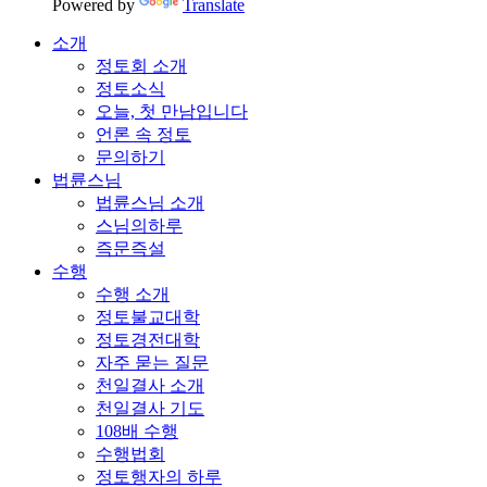
Powered by
Translate
소개
정토회 소개
정토소식
오늘, 첫 만남입니다
언론 속 정토
문의하기
법륜스님
법륜스님 소개
스님의하루
즉문즉설
수행
수행 소개
정토불교대학
정토경전대학
자주 묻는 질문
천일결사 소개
천일결사 기도
108배 수행
수행법회
정토행자의 하루