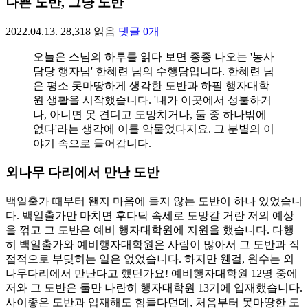
나쁜 도반, 그냥 도반
2022.04.13.
28,318
읽음
댓글
0
개
오늘은 스님의 하루를 읽다 보면 종종 나오는 '농사
담당 행자님' 한혜련 님의 수행담입니다. 한혜련 님
은 평소 못마땅하게 생각한 도반과 하필 행자대학
원 생활을 시작했습니다. '내가 이곳에서 성불하거
나, 아니면 못 견디고 도망치거나, 둘 중 하나밖에
없다'라는 생각에 이를 악물었다지요. 그 분별의 이
야기 속으로 들어갑니다.
외나무 다리에서 만난 도반
백일출가 때부터 왠지 마음에 들지 않는 도반이 하나 있었습니
다. 백일출가만 마치면 후다닥 속세로 도망갈 거란 저의 예상
을 꺾고 그 도반은 예비 행자대학원에 지원을 했습니다. 다행
히 백일출가와 예비행자대학원은 사람이 많아서 그 도반과 직
접적으로 부딪히는 일은 없었습니다. 하지만 웬걸, 원수는 외
나무다리에서 만난다고 했던가요! 예비행자대학원 12명 중에
저와 그 도반은 둘만 나란히 행자대학원 13기에 입재했습니다.
사이좋은 도반과 입재해도 힘들다던데, 처음부터 못마땅한 도