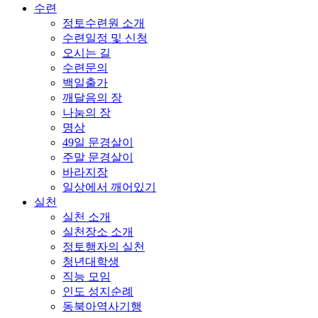
수련
정토수련원 소개
수련일정 및 신청
오시는 길
수련문의
백일출가
깨달음의 장
나눔의 장
명상
49일 문경살이
주말 문경살이
바라지장
일상에서 깨어있기
실천
실천 소개
실천장소 소개
정토행자의 실천
청년대학생
직능 모임
인도 성지순례
동북아역사기행