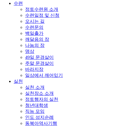
수련
정토수련원 소개
수련일정 및 신청
오시는 길
수련문의
백일출가
깨달음의 장
나눔의 장
명상
49일 문경살이
주말 문경살이
바라지장
일상에서 깨어있기
실천
실천 소개
실천장소 소개
정토행자의 실천
청년대학생
직능 모임
인도 성지순례
동북아역사기행