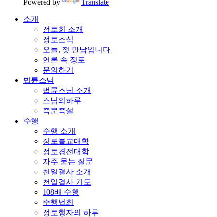
Powered by
Translate
소개
정토회 소개
정토소식
오늘, 첫 만남입니다
언론 속 정토
문의하기
법륜스님
법륜스님 소개
스님의하루
즉문즉설
수행
수행 소개
정토불교대학
정토경전대학
자주 묻는 질문
천일결사 소개
천일결사 기도
108배 수행
수행법회
정토행자의 하루