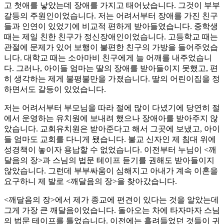
고 첫애를 낳았는데 장애를 가지고 태어났습니다. 그것이 부부
갈등의 주원인이었습니다. 저는 어려서부터 장애를 가진 친구
들과 인연이 있었기에 비교적 편하게 받아들였습니다. 중학생
때는 제일 친한 친구가 정신장애인이었습니다. 고등학교 때는
관절에 문제가 있어 보행이 불편한 친구의 가방을 들어주었습
니다. 대학교 때는 소아마비 친구에게 늘 어깨를 내주었습니
다. 그러나, 아이들 엄마는 딸의 장애를 받아들이지 못했고, 편
히 생각하는 제게 불평불만을 가졌습니다. 딸의 어린이집을 정
하면서도 갈등이 있었습니다.
저는 어려서부터 부모님을 따라 절에 많이 다녔기에 당연히 절
에서 운영하는 유치원에 보내려 했으나 장애아를 받아주지 않
았습니다. 교회유치원은 받아준다고 해서 그곳에 보냈고, 아이
들 엄마도 교회를 다니게 됐습니다. 불교 신자인 제 침대 위에
성경책이 놓이자 용납할 수 없었습니다. 이전부터 누님이 <깨
달음의 장>과 스님의 법문 테이프 듣기를 권해도 받아들이지
않았습니다. 그런데 부부싸움이 심해지고 아내가 계속 이혼을
요구하니 제 발로 <깨달음의 장>을 찾아갔습니다.
<깨달음의 장>에서 제가 종교에 편견이 있다는 것을 알았는데
그게 가장 큰 깨달음이었습니다. 돌아오는 차에 타자마자 스님
의 법문 테이프를 틀었습니다. 이전에는 흘려들었던 것들이 귀