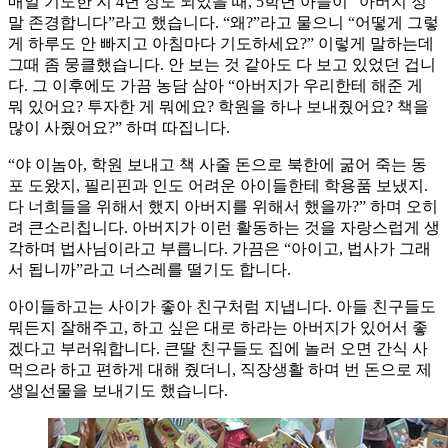
매일 기도한 지 4년 정도 되었을 때, 5학년 아들이 “아버지 정
말 존경합니다”라고 했습니다. “왜?”라고 물으니 “어떻게 그렇
게 하루도 안 빠지고 아침마다 기도하세요?” 이렇게 말하는데
그때 좀 뭉클했습니다. 안 보는 것 같아도 다 보고 있었던 겁니
다. 그 이후에도 가끔 농담 삼아 “아버지가 우리한테 해준 게
뭐 있어요? 투자한 게 뭐에요? 학원을 하나 보내줬어요? 책을
많이 사줬어요?” 하며 따집니다.
“야 이놈아, 학원 보내고 책 사줄 돈으로 북한에 굶어 죽는 동
포 도왔지, 필리핀과 인도 어려운 아이들한테 학용품 보냈지.
다 너희들을 위해서 했지 아버지를 위해서 했을까?” 하며 오히
려 큰소리칩니다. 아버지가 이런 활동하는 것을 자랑스럽게 생
각하며 법사님이라고 부릅니다. 가끔은 “아이고, 법사가 그래
서 됩니까”라고 너스레를 떨기도 합니다.
아이들하고는 사이가 좋아 친구처럼 지냅니다. 아들 친구들도
뭐든지 잘해주고, 하고 싶은 대로 하라는 아버지가 있어서 좋
겠다고 부러워합니다. 큰딸 친구들도 집에 놀러 오면 간식 사
먹으라 하고 편하게 대해 줬더니, 직장생활 하며 번 돈으로 제
생일선물을 보내기도 했습니다.