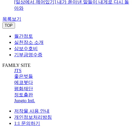
[일상에서 깨어있기] 내가 쏟아낸 말들이 내게로 다시 돌
아와
목록보기
TOP
월간정토
실천장소 소개
삼보수호비
기부금영수증
FAMILY SITE
JTS
좋은벗들
에코붓다
평화재단
정토출판
Jungto Intl.
저작물 사용 안내
개인정보처리방침
1:1 문의하기