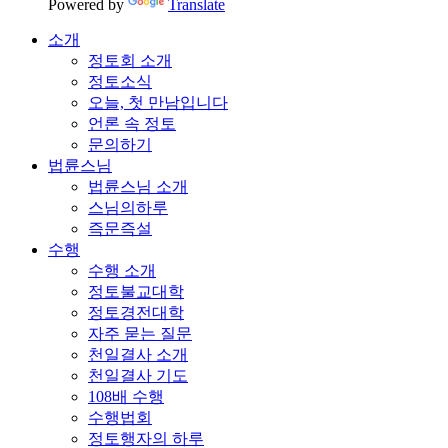
Powered by
Translate
소개
정토회 소개
정토소식
오늘, 첫 만남입니다
언론 속 정토
문의하기
법륜스님
법륜스님 소개
스님의하루
즉문즉설
수행
수행 소개
정토불교대학
정토경전대학
자주 묻는 질문
천일결사 소개
천일결사 기도
108배 수행
수행법회
정토행자의 하루