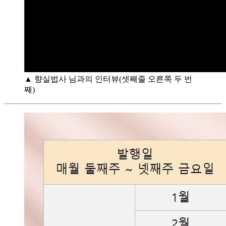
▲ 향실법사 님과의 인터뷰(셋째줄 오른쪽 두 번
째)