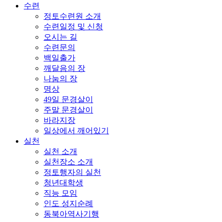
수련
정토수련원 소개
수련일정 및 신청
오시는 길
수련문의
백일출가
깨달음의 장
나눔의 장
명상
49일 문경살이
주말 문경살이
바라지장
일상에서 깨어있기
실천
실천 소개
실천장소 소개
정토행자의 실천
청년대학생
직능 모임
인도 성지순례
동북아역사기행