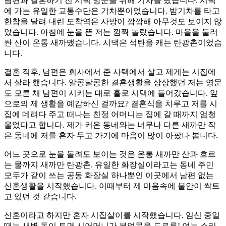
남편과 결혼하기 전 시댁 방문을 위해 기차를 탔습니다. 시댁
에 가는 유일한 교통수단은 기차뿐이었습니다. 밤기차를 타고
한참을 달려 내린 도착역은 사방이 깜깜해 아무것도 보이지 않
았습니다. 아침에 눈을 뜬 저는 깜짝 놀랐습니다. 마을을 둘러
싼 산이 온통 새까맸습니다. 시댁은 석탄을 캐는 탄광촌이었습
니다.
결혼 직후, 남편은 회사에서 준 사택에서 살고 제게는 시집에
서 살라 했습니다. 알콩달콩한 결혼생활을 상상했던 저는 영문
도 모른 채 남편이 시키는 대로 홀로 시댁에 들어갔습니다. 앞
으로의 제 생활을 예감하신 걸까요? 결혼식을 치루고 저를 시
집에 데려다 주고 떠나는 친정 어머니는 집에 갈 때까지 엄청
울었다고 합니다. 제가 커온 동네와는 너무나 다른 새까만 작
은 동네에 저를 혼자 두고 가기에 마음이 많이 아팠나 봅니다.
어느 곳으로 눈을 돌려도 보이는 것은 온통 새까만 산과 흐르
는 물까지 새까만 탄광촌. 유일한 화장실이라고는 동네 주민
모두가 같이 쓰는 공동 화장실 하나뿐인 이곳에서 남편 없는
신혼생활을 시작했습니다. 이때부터 제 마음속에 불안이 싹트
고 있던 것 같습니다.
신혼이라고 하지만 혼자 시집살이를 시작했습니다. 임신 중일
때는 새벽 동이 트면 시어머니가 부엌문을 드르륵! 여는 소리