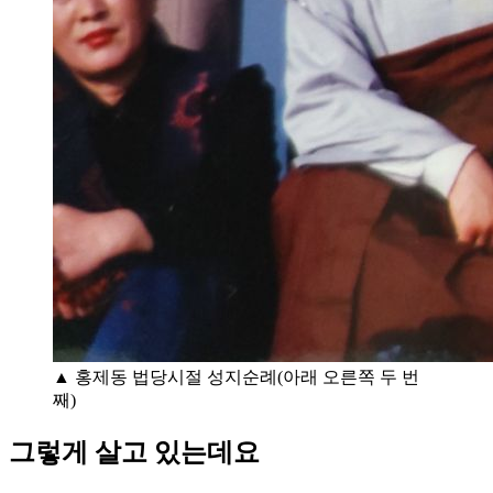
▲ 홍제동 법당시절 성지순례(아래 오른쪽 두 번
째)
그렇게 살고 있는데요