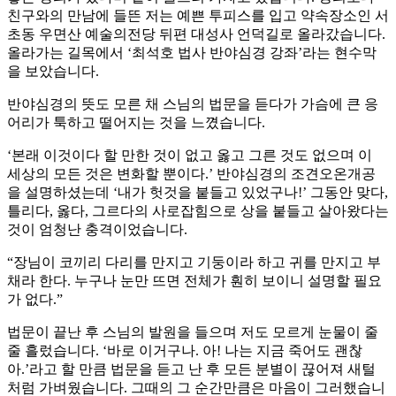
친구와의 만남에 들뜬 저는 예쁜 투피스를 입고 약속장소인 서
초동 우면산 예술의전당 뒤편 대성사 언덕길로 올라갔습니다.
올라가는 길목에서 ‘최석호 법사 반야심경 강좌’라는 현수막
을 보았습니다.
반야심경의 뜻도 모른 채 스님의 법문을 듣다가 가슴에 큰 응
어리가 툭하고 떨어지는 것을 느꼈습니다.
‘본래 이것이다 할 만한 것이 없고 옳고 그른 것도 없으며 이
세상의 모든 것은 변화할 뿐이다.’ 반야심경의 조견오온개공
을 설명하셨는데 ‘내가 헛것을 붙들고 있었구나!’ 그동안 맞다,
틀리다, 옳다, 그르다의 사로잡힘으로 상을 붙들고 살아왔다는
것이 엄청난 충격이었습니다.
“장님이 코끼리 다리를 만지고 기둥이라 하고 귀를 만지고 부
채라 한다. 누구나 눈만 뜨면 전체가 훤히 보이니 설명할 필요
가 없다.”
법문이 끝난 후 스님의 발원을 들으며 저도 모르게 눈물이 줄
줄 흘렀습니다. ‘바로 이거구나. 아! 나는 지금 죽어도 괜찮
아.’라고 할 만큼 법문을 듣고 난 후 모든 분별이 끊어져 새털
처럼 가벼웠습니다. 그때의 그 순간만큼은 마음이 그러했습니