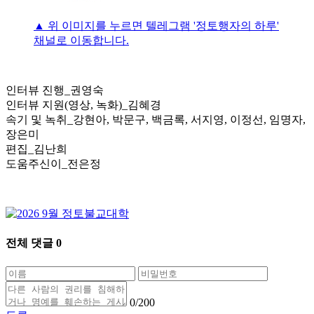
▲ 위 이미지를 누르면 텔레그램 '정토행자의 하루'
채널로 이동합니다.
인터뷰 진행_권영숙
인터뷰 지원(영상, 녹화)_김혜경
속기 및 녹취_강현아, 박문구, 백금록, 서지영, 이정선, 임명자,
장은미
편집_김난희
도움주신이_전은정
전체 댓글
0
0
/200