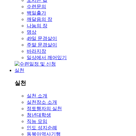
오시는 길
수련문의
백일출가
깨달음의 장
나눔의 장
명상
49일 문경살이
주말 문경살이
바라지장
일상에서 깨어있기
실천
실천
실천 소개
실천장소 소개
정토행자의 실천
청년대학생
직능 모임
인도 성지순례
동북아역사기행