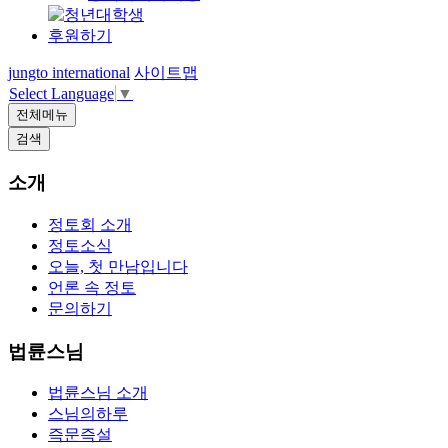
후원하기
jungto international
사이트맵
Select Language
▼
전체메뉴
검색
소개
정토회 소개
정토소식
오늘, 첫 만남입니다
언론 속 정토
문의하기
법륜스님
법륜스님 소개
스님의하루
즉문즉설