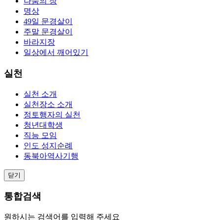
나눔의 장
명상
49일 문경살이
주말 문경살이
바라지장
일상에서 깨어있기
실천
실천 소개
실천장소 소개
정토행자의 실천
청년대학생
직능 모임
인도 성지순례
동북아역사기행
닫기
통합검색
원하시는 검색어를 입력해 주세요