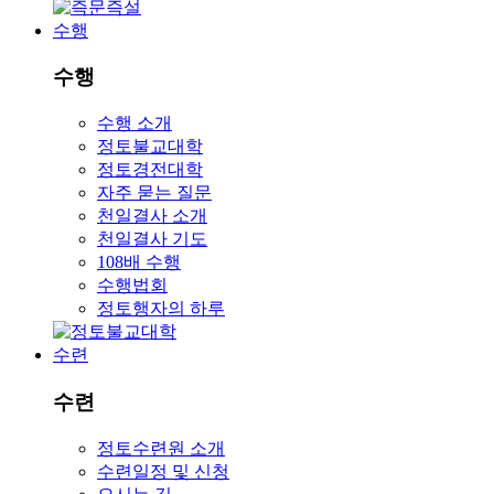
수행
수행
수행 소개
정토불교대학
정토경전대학
자주 묻는 질문
천일결사 소개
천일결사 기도
108배 수행
수행법회
정토행자의 하루
수련
수련
정토수련원 소개
수련일정 및 신청