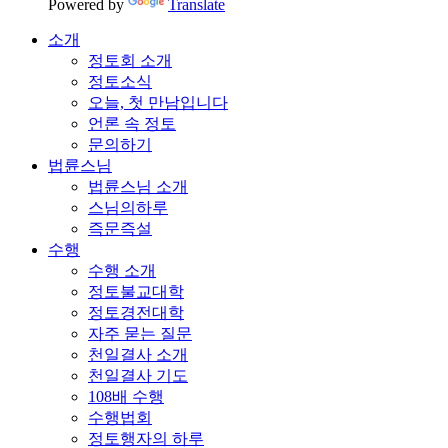
Powered by
Translate
소개
정토회 소개
정토소식
오늘, 첫 만남입니다
언론 속 정토
문의하기
법륜스님
법륜스님 소개
스님의하루
즉문즉설
수행
수행 소개
정토불교대학
정토경전대학
자주 묻는 질문
천일결사 소개
천일결사 기도
108배 수행
수행법회
정토행자의 하루