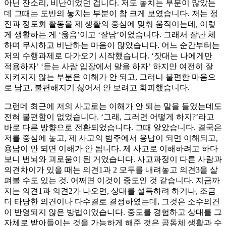
아닌 잔소리, 비난이었던 겁니다. 저도 놓치는 부분이 많았는
데 그때는 도반의 놓치는 부분이 참 크게 보였습니다. 저는 정
진과 정토회 활동을 제 생활의 중심에 맞춰 움직이는데, 이렇
게 생활하는 게 ‘옳음’이고 ‘잘남’이었습니다. 그래서 잘난 체
하며 무시하고 비난하는 마음이 많았습니다. 어느 순간부터는
저의 수행과제로 다가오기 시작했습니다. ‘잣대는 나에게만
적용하자’ ‘듣는 사람 입장에서 말을 하자’ 하지만 여전히 잘
지켜지지 않는 부분은 이해가 안 되고, 그러니 불편한 마음으
로 남고, 불편해지기 싫어서 안 보려고 회피했습니다.
그런데 최근에 저의 사고로는 이해가 안 되는 말을 들었는데도
전혀 불편함이 없었습니다. ‘그래, 그러면 어떻게 하지?’라고
바로 다른 방향으로 전환되었습니다. 그때 알았습니다. 결국은
저를 중심에 놓고, 제 사고의 범주에서 용납이 되면 이해되고,
용납이 안 되면 이해가 안 됩니다. 제 사고로 이해하려고 하다
보니 번뇌와 괴로움이 된 거였습니다. 사고과정이 다른 사람과
의견차이가 있을 때는 의견1과 2 모두를 내려놓고 의견3을 살
펴볼 수도 있는 것. 어쩌면 이것이 중도인 것 같습니다. 지금까
지는 의견1과 의견2가 나오면, 상대를 설득하려 하거나, 조금
더 타당한 의견이나 다수결로 결정하였는데, 그것은 소수의견
이 반영되지 않은 방법이었습니다. 중도를 경험하고 상대를 그
자체로 받아들이는 것을 가능하게 해준 것은 공동체 생활과 수