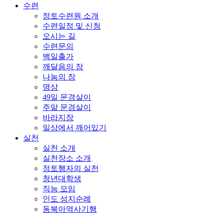
수련
정토수련원 소개
수련일정 및 신청
오시는 길
수련문의
백일출가
깨달음의 장
나눔의 장
명상
49일 문경살이
주말 문경살이
바라지장
일상에서 깨어있기
실천
실천 소개
실천장소 소개
정토행자의 실천
청년대학생
직능 모임
인도 성지순례
동북아역사기행