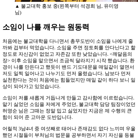
▲ 불교대학 홍보 중(왼쪽부터 석경희 님, 유미영
님)
소임이 나를 깨우는 원동력
처음에는 불교대학을 다니면서 총무도반이 소임을 나에게 줄
까봐 겁부터 먹었습니다. 소임을 주면 정토회를 안다닌다고 할
정도로 자신감이 없었고 자존감 또한 낮았습니다. <깨달음의
장> 이후 소임을 맡으면서 조금씩 달라지기 시작 했습니다. 환
경이 나를 만든다고 했듯이 밴드 기도대문을 매일같이 열면서
저도 일찍 일어나고 나누기도 먼저 올렸습니다. 남보다 먼저
실천한다는 것이 처음에는 힘들었지만 매일 같이 하다 보니 일
상이 되어가고 있었습니다.
소임이 저를 새롭게 거듭나게 만들고 감사함에 이르렀습니다.
맡기 싫었던 소임을 저에게 주었던, 불교대학 담당 팀장이었던
허영순 님은 그때는 정말 밉고 싫었지만 지금은 제 수행의 큰
힘이 되어 준 고마운 도반입니다.
어릴적 3남4녀 중 여섯째로 태어나 존재감도 없다 느끼며 우울
했던 시절들이 부처님의 법문을 공부하면서 자기 자신을 등불