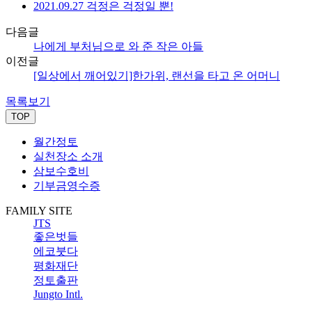
2021.09.27 걱정은 걱정일 뿐!
다음글
나에게 부처님으로 와 준 작은 아들
이전글
[일상에서 깨어있기]한가위, 랜선을 타고 온 어머니
목록보기
TOP
월간정토
실천장소 소개
삼보수호비
기부금영수증
FAMILY SITE
JTS
좋은벗들
에코붓다
평화재단
정토출판
Jungto Intl.