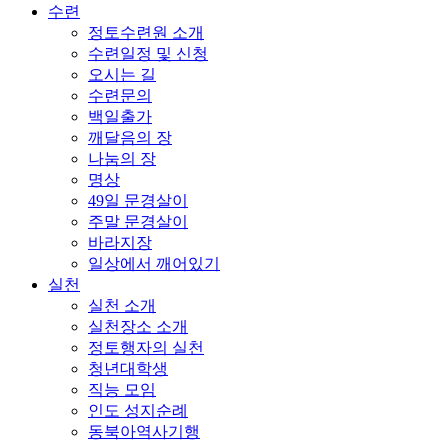
수련
정토수련원 소개
수련일정 및 신청
오시는 길
수련문의
백일출가
깨달음의 장
나눔의 장
명상
49일 문경살이
주말 문경살이
바라지장
일상에서 깨어있기
실천
실천 소개
실천장소 소개
정토행자의 실천
청년대학생
직능 모임
인도 성지순례
동북아역사기행