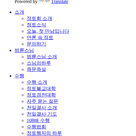
Powered by
Translate
소개
정토회 소개
정토소식
오늘, 첫 만남입니다
언론 속 정토
문의하기
법륜스님
법륜스님 소개
스님의하루
즉문즉설
수행
수행 소개
정토불교대학
정토경전대학
자주 묻는 질문
천일결사 소개
천일결사 기도
108배 수행
수행법회
정토행자의 하루