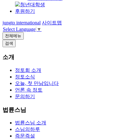
후원하기
jungto international
사이트맵
Select Language
▼
전체메뉴
검색
소개
정토회 소개
정토소식
오늘, 첫 만남입니다
언론 속 정토
문의하기
법륜스님
법륜스님 소개
스님의하루
즉문즉설