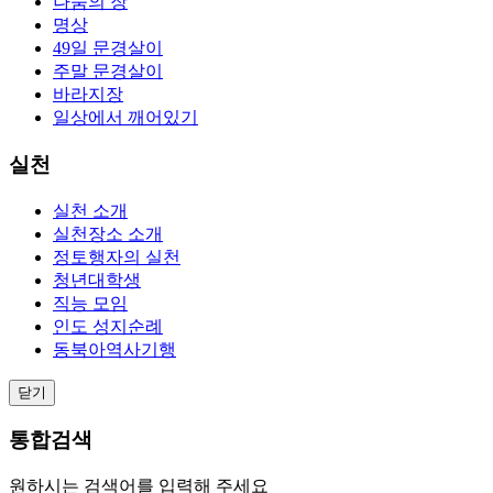
나눔의 장
명상
49일 문경살이
주말 문경살이
바라지장
일상에서 깨어있기
실천
실천 소개
실천장소 소개
정토행자의 실천
청년대학생
직능 모임
인도 성지순례
동북아역사기행
닫기
통합검색
원하시는 검색어를 입력해 주세요