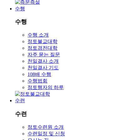
수행
수행
수행 소개
정토불교대학
정토경전대학
자주 묻는 질문
천일결사 소개
천일결사 기도
108배 수행
수행법회
정토행자의 하루
수련
수련
정토수련원 소개
수련일정 및 신청