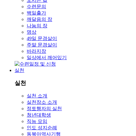
오시는 길
수련문의
백일출가
깨달음의 장
나눔의 장
명상
49일 문경살이
주말 문경살이
바라지장
일상에서 깨어있기
실천
실천
실천 소개
실천장소 소개
정토행자의 실천
청년대학생
직능 모임
인도 성지순례
동북아역사기행