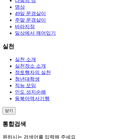
나눔의 장
명상
49일 문경살이
주말 문경살이
바라지장
일상에서 깨어있기
실천
실천 소개
실천장소 소개
정토행자의 실천
청년대학생
직능 모임
인도 성지순례
동북아역사기행
닫기
통합검색
원하시는 검색어를 입력해 주세요