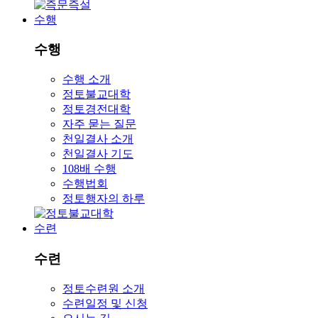
수행
수행
수행 소개
정토불교대학
정토경전대학
자주 묻는 질문
천일결사 소개
천일결사 기도
108배 수행
수행법회
정토행자의 하루
수련
수련
정토수련원 소개
수련일정 및 신청