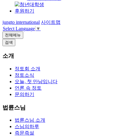
후원하기
jungto international
사이트맵
Select Language
▼
전체메뉴
검색
소개
정토회 소개
정토소식
오늘, 첫 만남입니다
언론 속 정토
문의하기
법륜스님
법륜스님 소개
스님의하루
즉문즉설