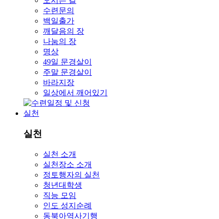
오시는 길
수련문의
백일출가
깨달음의 장
나눔의 장
명상
49일 문경살이
주말 문경살이
바라지장
일상에서 깨어있기
실천
실천
실천 소개
실천장소 소개
정토행자의 실천
청년대학생
직능 모임
인도 성지순례
동북아역사기행