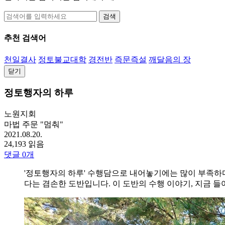
검색
추천 검색어
천일결사
정토불교대학
경전반
즉문즉설
깨달음의 장
닫기
정토행자의 하루
노원지회
마법 주문 "멈춰"
2021.08.20.
24,193 읽음
댓글
0
개
'정토행자의 하루' 수행담으로 내어놓기에는 많이 부족하다
다는 겸손한 도반입니다. 이 도반의 수행 이야기, 지금 들