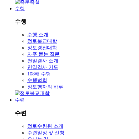
수행
수행
수행 소개
정토불교대학
정토경전대학
자주 묻는 질문
천일결사 소개
천일결사 기도
108배 수행
수행법회
정토행자의 하루
수련
수련
정토수련원 소개
수련일정 및 신청