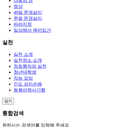
나눔의 장
명상
49일 문경살이
주말 문경살이
바라지장
일상에서 깨어있기
실천
실천 소개
실천장소 소개
정토행자의 실천
청년대학생
직능 모임
인도 성지순례
동북아역사기행
닫기
통합검색
원하시는 검색어를 입력해 주세요