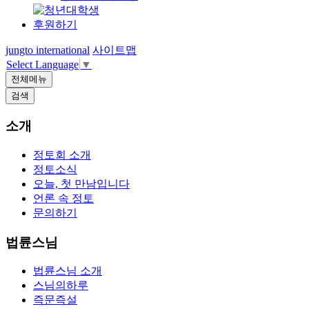
후원하기
jungto international
사이트맵
Select Language
▼
전체메뉴
검색
소개
정토회 소개
정토소식
오늘, 첫 만남입니다
언론 속 정토
문의하기
법륜스님
법륜스님 소개
스님의하루
즉문즉설