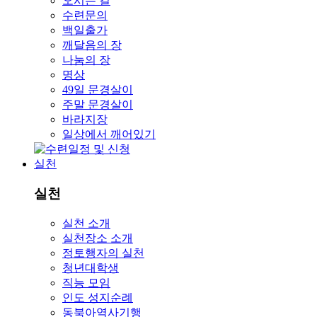
오시는 길
수련문의
백일출가
깨달음의 장
나눔의 장
명상
49일 문경살이
주말 문경살이
바라지장
일상에서 깨어있기
실천
실천
실천 소개
실천장소 소개
정토행자의 실천
청년대학생
직능 모임
인도 성지순례
동북아역사기행