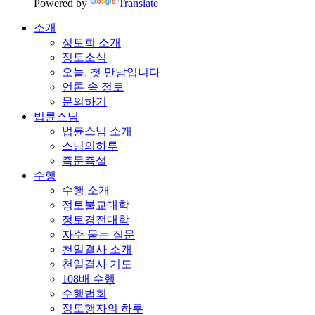
Powered by
Translate
소개
정토회 소개
정토소식
오늘, 첫 만남입니다
언론 속 정토
문의하기
법륜스님
법륜스님 소개
스님의하루
즉문즉설
수행
수행 소개
정토불교대학
정토경전대학
자주 묻는 질문
천일결사 소개
천일결사 기도
108배 수행
수행법회
정토행자의 하루