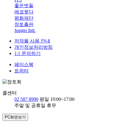
좋은벗들
에코붓다
평화재단
정토출판
Jungto Intl.
저작물 사용 안내
개인정보처리방침
1:1 문의하기
페이스북
트위터
콜센터
02 587 8990
평일 10:00~17:00
주말 및 공휴일 휴무
PC화면보기