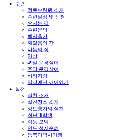
수련
정토수련원 소개
수련일정 및 신청
오시는 길
수련문의
백일출가
깨달음의 장
나눔의 장
명상
49일 문경살이
주말 문경살이
바라지장
일상에서 깨어있기
실천
실천 소개
실천장소 소개
정토행자의 실천
청년대학생
직능 모임
인도 성지순례
동북아역사기행