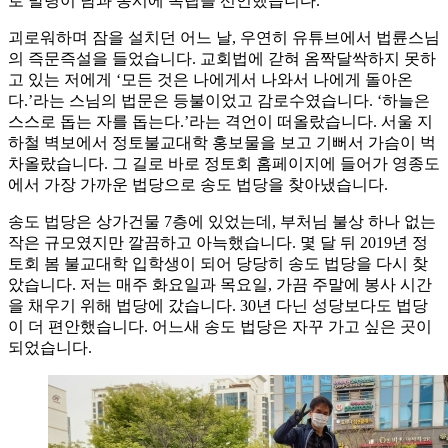
로 발령이 남과 동시에 독립을 선언했습니다.
괴로워하며 잠을 설치던 어느 날, 우연히 유튜브에서 법륜스님
의 즉문즉설을 들었습니다. 교회법에 갇혀 옴짝달싹하지 못하
고 있는 저에게 ‘모든 것은 나에게서 나와서 나에게 돌아온
다.’라는 스님의 법문은 등불이었고 감로수였습니다. ‘하늘은
스스로 돕는 자를 돕는다.’라는 격언이 떠올랐습니다. 서울 지
하철 벽보에서 정토불교대학 홍보물을 보고 기뻐서 가슴이 벅
차올랐습니다. 그 길로 바로 정토회 홈페이지에 들어가 영종도
에서 가장 가까운 법당으로 송도 법당을 찾아냈습니다.
송도 법당은 상가건물 7층에 있었는데, 부처님 불상 하나 없는
작은 규모였지만 깔끔하고 아늑했습니다. 몇 달 뒤 2019년 정
토회 봄 불교대학 입학생이 되어 당당히 송도 법당을 다시 찾
았습니다. 저는 매주 화요일과 목요일, 가끔 주말에 봉사 시간
을 채우기 위해 법당에 갔습니다. 30년 다닌 성당보다도 법당
이 더 편안했습니다. 어느새 송도 법당은 자꾸 가고 싶은 곳이
되었습니다.