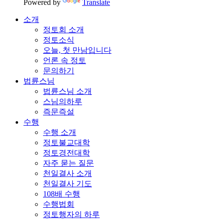
Powered by
Translate
소개
정토회 소개
정토소식
오늘, 첫 만남입니다
언론 속 정토
문의하기
법륜스님
법륜스님 소개
스님의하루
즉문즉설
수행
수행 소개
정토불교대학
정토경전대학
자주 묻는 질문
천일결사 소개
천일결사 기도
108배 수행
수행법회
정토행자의 하루