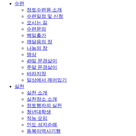
수련
정토수련원 소개
수련일정 및 신청
오시는 길
수련문의
백일출가
깨달음의 장
나눔의 장
명상
49일 문경살이
주말 문경살이
바라지장
일상에서 깨어있기
실천
실천 소개
실천장소 소개
정토행자의 실천
청년대학생
직능 모임
인도 성지순례
동북아역사기행