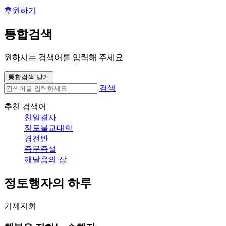
후원하기
통합검색
원하시는 검색어를 입력해 주세요
통합검색 닫기
검색
추천 검색어
천일결사
정토불교대학
경전반
즉문즉설
깨달음의 장
정토행자의 하루
거제지회