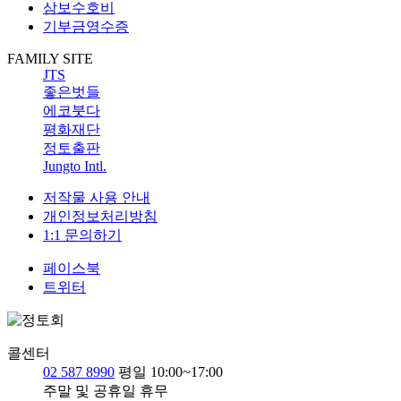
삼보수호비
기부금영수증
FAMILY SITE
JTS
좋은벗들
에코붓다
평화재단
정토출판
Jungto Intl.
저작물 사용 안내
개인정보처리방침
1:1 문의하기
페이스북
트위터
콜센터
02 587 8990
평일 10:00~17:00
주말 및 공휴일 휴무