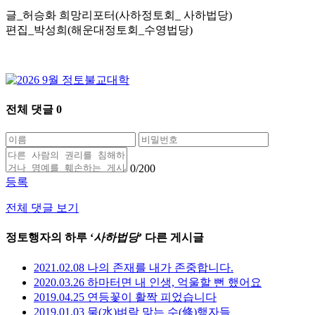
글_허승화 희망리포터(사하정토회_ 사하법당)
편집_박성희(해운대정토회_수영법당)
전체 댓글
0
0
/200
등록
전체 댓글 보기
정토행자의 하루 ‘
사하법당
’ 다른 게시글
2021.02.08 나의 존재를 내가 존중합니다.
2020.03.26 하마터면 내 인생, 억울할 뻔 했어요
2019.04.25 연등꽃이 활짝 피었습니다
2019.01.03 물(水)벼락 맞는 수(修)행자들