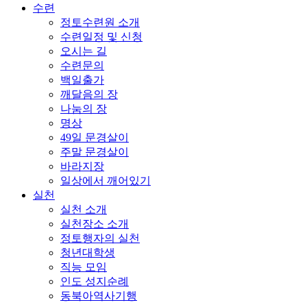
수련
정토수련원 소개
수련일정 및 신청
오시는 길
수련문의
백일출가
깨달음의 장
나눔의 장
명상
49일 문경살이
주말 문경살이
바라지장
일상에서 깨어있기
실천
실천 소개
실천장소 소개
정토행자의 실천
청년대학생
직능 모임
인도 성지순례
동북아역사기행