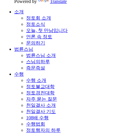
Powered by
Translate
소개
정토회 소개
정토소식
오늘, 첫 만남입니다
언론 속 정토
문의하기
법륜스님
법륜스님 소개
스님의하루
즉문즉설
수행
수행 소개
정토불교대학
정토경전대학
자주 묻는 질문
천일결사 소개
천일결사 기도
108배 수행
수행법회
정토행자의 하루