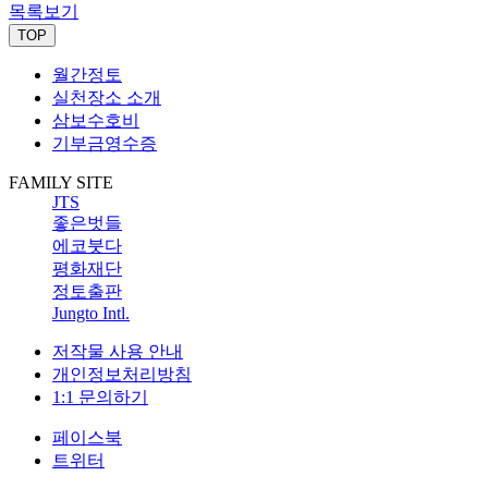
목록보기
TOP
월간정토
실천장소 소개
삼보수호비
기부금영수증
FAMILY SITE
JTS
좋은벗들
에코붓다
평화재단
정토출판
Jungto Intl.
저작물 사용 안내
개인정보처리방침
1:1 문의하기
페이스북
트위터