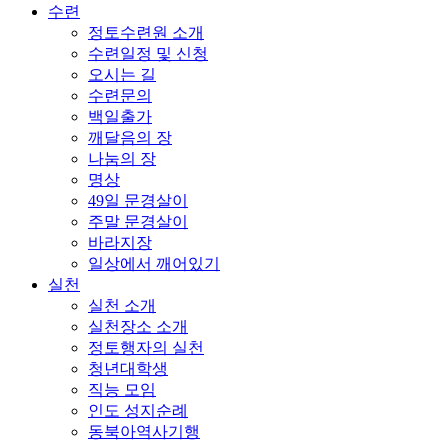
수련
정토수련원 소개
수련일정 및 신청
오시는 길
수련문의
백일출가
깨달음의 장
나눔의 장
명상
49일 문경살이
주말 문경살이
바라지장
일상에서 깨어있기
실천
실천 소개
실천장소 소개
정토행자의 실천
청년대학생
직능 모임
인도 성지순례
동북아역사기행