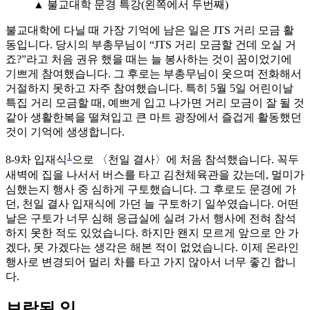
▲ 불교대학 문경 특강(왼쪽에서 두번째)
불교대학에 다닐 때 가장 기억에 남은 일은 JTS 거리 모금 활
동입니다. 당시의 부총무님이 “JTS 거리 모금할 건데 오실 거
죠?”라고 처음 권유 했을 때는 늘 봉사하는 것이 꿈이었기에
기쁘게 참여했습니다. 그 후로는 부총무님이 웃으며 전화해서
거절하지 못하고 자주 참여했습니다. 특히 5월 5일 어린이날
특집 거리 모금할 때, 예쁘게 입고 나가면 거리 모금이 잘 될 것
같아 생활한복을 떨쳐입고 큰 마트 광장에서 즐겁게 활동했던
것이 기억에 생생합니다.
1
8-9차 입재식
으로 〈천일 결사〉에 처음 참석했습니다. 꼭두
새벽에 집을 나서서 버스를 타고 김천체육관을 갔는데, 멀미가
심했는지 행사 중 심하게 구토했습니다. 그 후로도 문경에 가
던, 천일 결사 입재식에 가던 늘 구토하기 일쑤였습니다. 어떤
날은 구토가 너무 심해 응급실에 실려 가서 행사에 전혀 참석
하지 못한 적도 있었습니다. 하지만 왠지 모르게 앞으로 안 가
겠다, 못 가겠다는 생각은 해본 적이 없었습니다. 이제 온라인
행사로 변경되어 멀리 차를 타고 가지 않아서 너무 좋긴 합니
다.
보람된 일