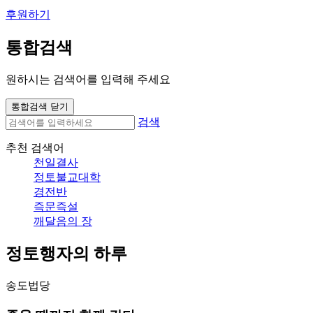
후원하기
통합검색
원하시는 검색어를 입력해 주세요
통합검색 닫기
검색
추천 검색어
천일결사
정토불교대학
경전반
즉문즉설
깨달음의 장
정토행자의 하루
송도법당