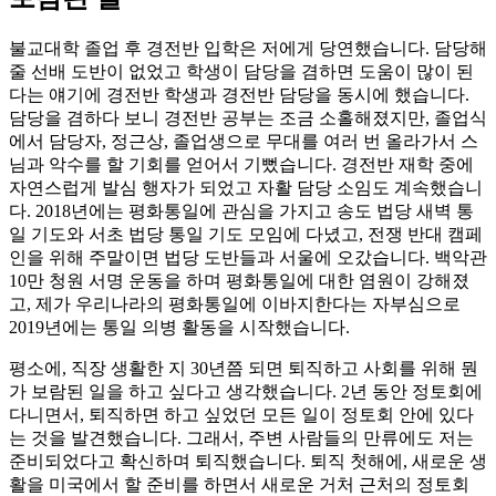
불교대학 졸업 후 경전반 입학은 저에게 당연했습니다. 담당해
줄 선배 도반이 없었고 학생이 담당을 겸하면 도움이 많이 된
다는 얘기에 경전반 학생과 경전반 담당을 동시에 했습니다.
담당을 겸하다 보니 경전반 공부는 조금 소홀해졌지만, 졸업식
에서 담당자, 정근상, 졸업생으로 무대를 여러 번 올라가서 스
님과 악수를 할 기회를 얻어서 기뻤습니다. 경전반 재학 중에
자연스럽게 발심 행자가 되었고 자활 담당 소임도 계속했습니
다. 2018년에는 평화통일에 관심을 가지고 송도 법당 새벽 통
일 기도와 서초 법당 통일 기도 모임에 다녔고, 전쟁 반대 캠페
인을 위해 주말이면 법당 도반들과 서울에 오갔습니다. 백악관
10만 청원 서명 운동을 하며 평화통일에 대한 염원이 강해졌
고, 제가 우리나라의 평화통일에 이바지한다는 자부심으로
2019년에는 통일 의병 활동을 시작했습니다.
평소에, 직장 생활한 지 30년쯤 되면 퇴직하고 사회를 위해 뭔
가 보람된 일을 하고 싶다고 생각했습니다. 2년 동안 정토회에
다니면서, 퇴직하면 하고 싶었던 모든 일이 정토회 안에 있다
는 것을 발견했습니다. 그래서, 주변 사람들의 만류에도 저는
준비되었다고 확신하며 퇴직했습니다. 퇴직 첫해에, 새로운 생
활을 미국에서 할 준비를 하면서 새로운 거처 근처의 정토회