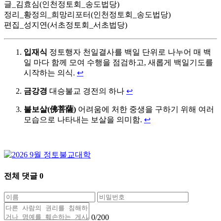
글_김효심(인천정토회_송도법당)
정리_황정의_희망리포터(인천정토회_송도법당)
편집_성지연(서초정토회_서초법당)
입재식
정토행자 천일결사를 백일 단위로 나누어 매 백
일 마다 함께 모여 수행을 점검하고, 새롭게 백일기도를
시작하는 의식.
↩
금강경
대승불교 경전의 하나
↩
불보살(佛菩薩)
어려움에 처한 중생을 구하기 위해 여러
모습으로 나타내는 보살을 의미함.
↩
전체 댓글
0
0
/200