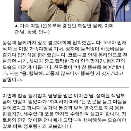
▲ 가족 여행 (왼쪽부터 경전반 학생인 올케, 이미
란 님, 동생, 언니)
동생과 올케까지 정토 불교대학에 입학했습니다. 10-2차 입재
식 때는 마침 가족여행을 가서, 정자에 둘러앉아 바닷바람을
즐기며 입재식을 함께했습니다. 코로나로 인해 온라인으로 전
환되던 시기, 셋째가 중도 탈락한 것이 안타깝지만, 형제간의
모습도 이전과 다릅니다. 친구들이 “너 참 행복해 보여.”합니
다. 저는 “응, 행복해. 괴롭지 않으니까 행복한 거 맞지.”라고
답합니다.
이번에 법당 정기법회 담당을 맡은 이미란 님. 정회원 책임부
담에 반감이 일었다가 ‘회피하지 마라.’는 법문을 듣고 마음을
돌이켰다고 합니다. 발가락 통증과 발목 염증으로 지금 몸은
힘들지만, 세수할 때 코를 만지듯 수행하며 살고자 합니다. 정
토회와 인연 맺어준 언니에게 고맙다며 행복해하는 모습이야
말로 바로 정토행자의 모습입니다.