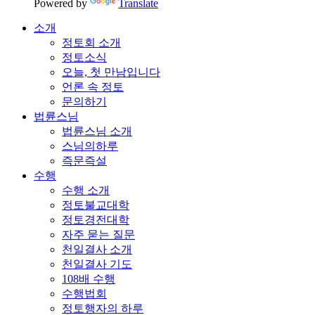
Powered by
Translate
소개
정토회 소개
정토소식
오늘, 첫 만남입니다
언론 속 정토
문의하기
법륜스님
법륜스님 소개
스님의하루
즉문즉설
수행
수행 소개
정토불교대학
정토경전대학
자주 묻는 질문
천일결사 소개
천일결사 기도
108배 수행
수행법회
정토행자의 하루