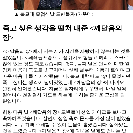
▲ 불교대 졸업식날 도반들과 (가운데)
죽고 싶은 생각을 떨쳐 내준 <깨달음의
장>
<깨달음의 장>에서 저는 제가 자신을 사랑하지 않는다는 것을
알았습니다. 폐쇄공포증으로 숨쉬기도 힘들고 허리 디스크로
앉아 있는 것도 괴로웠습니다. 첫째, 둘째 날은 언니에 대한 원
망과 미움이 극도로 솟구치더니 셋째 날부터 숨통이 트이며 고
마운 마음이 들기 시작했습니다. 불교대학 때도 많이 줄었지만
죽고 싶다는 생각이 남아있었는데 <깨달음의 장>에 다녀오고
완전히 없어졌습니다. 지금은 잠자리에 누우면서 ‘내일 일찍
일어나야 천일결사 기도를 하는데...’ 하는 즐거운 근심을 할
뿐입니다.
회향 다음 날 <깨달음의 장> 도반들이 생일 케이크를 보내고
축하해주었습니다. 살면서 생일 축하 문자를 가장 많이 받았습
니다. 너무 기뻐 주체할 수 없이 눈물이 흘렀습니다. 살아있는
것을 느꼈습니다. <깨달음의 장>에 다녀온 날에도 언니는 잊