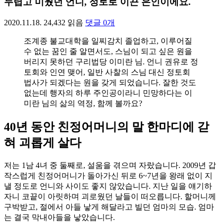
두렵고 미웠던 언니, 정토로 이끈 은인이에요.
2020.11.18.
24,432
읽음
댓글
0
개
조계종 불교대학을 일찌감치 졸업하고, 이루어질
수 없는 꿈인 줄 알면서도, 스님이 되고 싶은 원을
버리지 못하던 구리법당 이미란 님. 언니 권유로 정
토회와 인연 맺어, 일반 사찰의 스님 대신 정토회
법사가 되겠다는 원을 갖게 되었습니다. 잘한 것도
없는데 행자의 하루 주인공이라니 민망하다는 이
미란 님의 삶의 역정, 함께 볼까요?
40년 동안 친정어머니의 말 한마디에 갇
혀 괴롭게 살다
저는 1남 4녀 중 둘째로, 설움을 겪으며 자랐습니다. 2009년 갑
작스럽게 친정어머니가 돌아가신 뒤로 6~7년을 왕래 없이 지
낼 정도로 언니와 사이도 좋지 않았습니다. 지난 일을 얘기하
자니 코끝이 아릿하며 괴로웠던 날들이 떠오릅니다. 할머니께
구박받고, 절에서 아들 낳게 해달라고 빌던 엄마의 모습. 엄마
는 결국 막내아들을 낳았습니다.