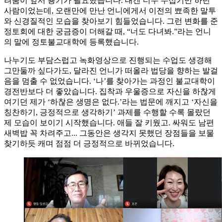
려움이 앞서 용기가 필요했습니다. 내겐 너무 무섭기만 하던
사람이었는데, 오랜만에 만난 언니에게서 이전의 뾰족한 말투
와 신경질적인 모습을 찾아보기 힘들었습니다. 그런 변화를 준
정토회에 대한 궁금증이 더해갈 때, “너도 다녀봐.”라는 언니
의 말에 정토불교대학에 등록했습니다.
나누기도 부담스럽고 녹화영상으로 진행되는 수업도 생경해
그만둘까 싶다가도, 달라진 언니가 떠올라 법당을 향하는 발걸
음을 멈출 수 없었습니다. ‘나’를 찾아가는 과정인 불교대학이
경전반보다 더 좋았습니다. 집착과 우울증으로 자신을 하찮게
여기던 제가 ‘하찮은 생명은 없다.’라는 법문에 깨지고 ‘자신을
칭찬하기, 긍정적으로 생각하기’ 과제를 수행할 수록 몰랐던
제 모습이 보이기 시작했습니다. 애들 잘 키웠고. 싸워도 남편
새벽밥 꼭 차려주고... 그동안은 생각지 못했던 장점들을 보물
찾기하듯 캐며 점점 더 긍정적으로 바뀌었습니다.