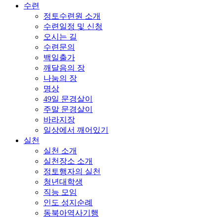
수련
정토수련원 소개
수련일정 및 신청
오시는 길
수련문의
백일출가
깨달음의 장
나눔의 장
명상
49일 문경살이
주말 문경살이
바라지장
일상에서 깨어있기
실천
실천 소개
실천장소 소개
정토행자의 실천
청년대학생
직능 모임
인도 성지순례
동북아역사기행