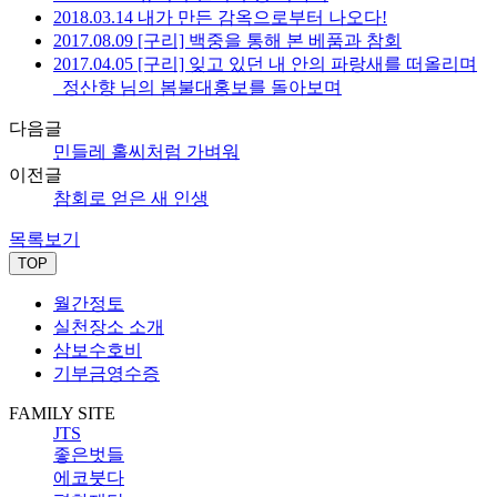
2018.03.14 내가 만든 감옥으로부터 나오다!
2017.08.09 [구리] 백중을 통해 본 베품과 참회
2017.04.05 [구리] 잊고 있던 내 안의 파랑새를 떠올리며
_정산향 님의 봄불대홍보를 돌아보며
다음글
민들레 홀씨처럼 가벼워
이전글
참회로 얻은 새 인생
목록보기
TOP
월간정토
실천장소 소개
삼보수호비
기부금영수증
FAMILY SITE
JTS
좋은벗들
에코붓다