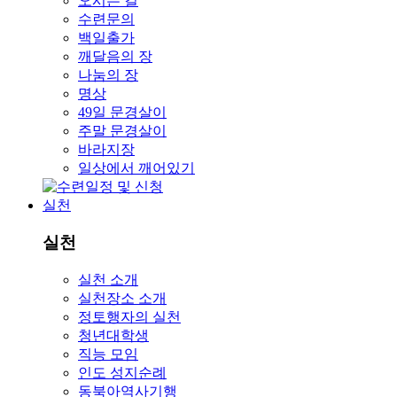
오시는 길
수련문의
백일출가
깨달음의 장
나눔의 장
명상
49일 문경살이
주말 문경살이
바라지장
일상에서 깨어있기
실천
실천
실천 소개
실천장소 소개
정토행자의 실천
청년대학생
직능 모임
인도 성지순례
동북아역사기행