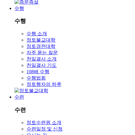
수행
수행
수행 소개
정토불교대학
정토경전대학
자주 묻는 질문
천일결사 소개
천일결사 기도
108배 수행
수행법회
정토행자의 하루
수련
수련
정토수련원 소개
수련일정 및 신청