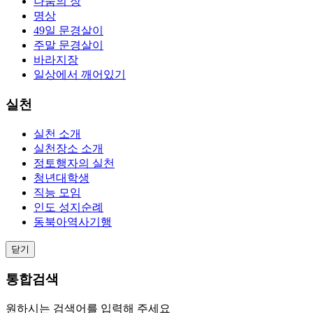
나눔의 장
명상
49일 문경살이
주말 문경살이
바라지장
일상에서 깨어있기
실천
실천 소개
실천장소 소개
정토행자의 실천
청년대학생
직능 모임
인도 성지순례
동북아역사기행
닫기
통합검색
원하시는 검색어를 입력해 주세요