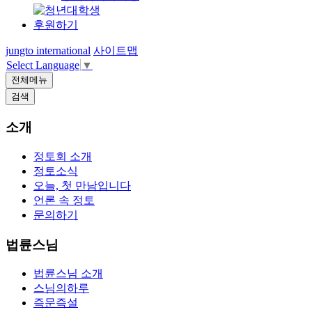
후원하기
jungto international
사이트맵
Select Language
▼
전체메뉴
검색
소개
정토회 소개
정토소식
오늘, 첫 만남입니다
언론 속 정토
문의하기
법륜스님
법륜스님 소개
스님의하루
즉문즉설