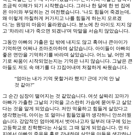
조금씩 이해가 되기 시작했습니다. 그러나 한 달에 한 번 집에
온 아이와 부딪히는 건 여전했습니다. ‘나도 힘들어 죽겠는데,
왜 이렇게 까칠하게 커가지고 나를 힘들게 하는지 모르겠
다.’는 원망의 마음이 올라왔습니다. 분노에 찬 아이도 지지 않
고 '차라리 내가 죽으면 되겠냐'며 막말을 서슴치 않았습니다.
그동안 아빠의 가출은 입 밖에 내지도 않고 혹여나 큰아이가
기억하면 어쩌나 조마조마하며 살았습니다. 아이들이 아빠의
좋은 면만을 기억하기를 바라며 살았습니다. 어느 날, 어떤 계
기로 싸움이 시작되었는지는 기억은 나지 않습니다. 그날은 큰
아들도 저도 속 얘기를 다 끄집어내며 처절하게 싸웠습니다.
“엄마는 내가 기억 못할거라 했지? 근데 기억 안 날
것 같아?”
그 순간 심장이 떨어지는 것 같았습니다. 여섯 살짜리 꼬마가
아빠가 가출한 그날의 기억을 고스란히 가슴에 묻어두고 살았
다는 것을 알게 되었습니다. 저만 억울하고 힘들게 살았다고
생각했는데, 아이는 또 얼마나 힘들었을까 생각하니 안쓰러웠
습니다. 강압적인 엄마에게서 벗어나고자 일부러 대구에 있는
고등학교로 진학했다는 사실도 그 때 알게 되었습니다. 먼 타
지에서 아빠의 죽음을 홀로 감내하며 살았을 아들을 생각하니