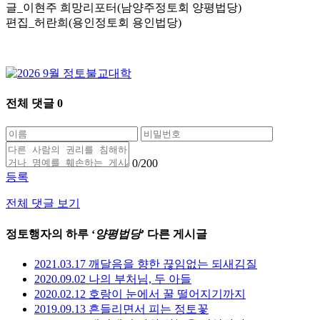
글_이현주 희망리포터(남양주정토회 양평법당)
편집_허란희(용인정토회 용인법당)
전체 댓글
0
0
/200
등록
전체 댓글 보기
정토행자의 하루 ‘
양평법당
’ 다른 게시글
2021.03.17 깨달음을 향한 끊임없는 되새김질
2020.09.02 나의 부처님, 두 아들
2020.02.12 호랑이 눈에서 꿀 떨어지기까지
2019.09.13 흔들리면서 피는 정토꽃