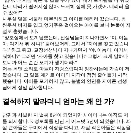
“엄마, 나 지금 학굔데. 걸을 수가 없어. 내가 토끼뜀을 다 뛰었
는데 다리가 떨어지질 않아. 도저히 집에 못 가겠어. 데리러 올
수 있어?”
사무실 일을 서둘러 마무리하고 아이를 데리러 갔습니다. 똥
싼듯한 바지를 입고 엉거주춤 걸어오는 아이를 보니 눈물이 저
절로 흘렀습니다.
“양호실에서 토끼뜀했는데, 선생님들이 지나가면서 ‘야, 이놈
아. 여기서 뭐 하냐?’ 물어보더라. 그래서 ‘자아를 찾고 있습니
다!’ 하고 뛰고, 교장선생님이 지나가면서 ‘야, 이놈아. 여기서
뭐하냐?’ 그러면 ‘자아를 찾고 있습니다!’ 그렇게 크게 말하다
보니까 어느 순간 오기가 생기더라.”
저는 목멘 소리로 아들이 자랑스럽다며 칭찬하는데 가슴이 저
렸습니다. 그 일을 계기로 아이의 지각이 점점 줄어들기 시작
했습니다. 아이를 포기하지 않고, 불법의 인연을 지어준 선생
님에게 정말 감사합니다.
결석하지 말라더니 엄마는 왜 안 가?
남편과 사별한 지 벌써 8년이 되었지만 시어머니는 아직도 저
를 의지합니다. 정토회를 만난 지 어느덧 5년이 되었습니다. 25
살 큰아들은 구미에서 직장을 다니고, 22살 작은아들은 직장을