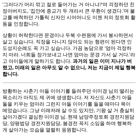
'그러다가 머리 깎고 절로 들어가는 거 아니냐?'며 걱정하던 친
정아버지도, '집안에 종교가 두 개라서 큰 우환이 생겼다.'며 불
교를 배척하던 가톨릭 신자인 시어머니도 이젠 저의 정토회 활
동을 인정합니다.
상황이 허락한다면 문경이나 두북 수련원에 가서 봉사하면서
살고 싶습니다. 직장을 다니지 않아도 되는 형편이 된다면 인
도성지순례도 꼭 가고 싶습니다. 가끔 농담으로 '엄마 걱정하
지 마라. 너희들 장가보내고 나면 엄마는 문경 가서 살 거다.'라
고 아이들에게 말하기도 합니다.
과거의 일은 이미 지나가 버
렸고, 미래의 일은 아무도 알 수 없으니, 저는 지금이 제일 행복
합니다.
방황하는 사춘기 아들 이야기를 들려주던 이미경 님의 떨리는
목소리가 아직도 제 귀에 생생합니다. 저 자신도 사춘기 아들
둘을 키우는 엄마라 그런지 아들 이야기를 들을 때마다 목이
메었습니다. 그냥 이래저래 살 수도 있지만, 기왕 살 거 충실히
살아가겠다 결심한 이미경 님. 현재 남양주정토회 경전지원담
당, 양평법당 경전지원담당, 봄경전 꼭지 소임을 하며 행복하
게 살아가는 모습을 열렬히 응원합니다.