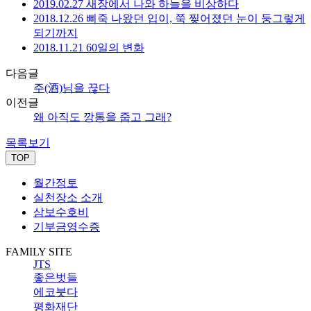
2019.02.27 새장에서 나와 하늘을 비상하다
2018.12.26 삐죽 나왔던 입이, 쭉 찢어졌던 눈이 둥그렇게
되기까지
2018.11.21 60일의 변화
다음글
주(酒)님을 끊다
이전글
왜 아직도 깡통을 줍고 그래?
목록보기
TOP
월간정토
실천장소 소개
삼보수호비
기부금영수증
FAMILY SITE
JTS
좋은벗들
에코붓다
평화재단