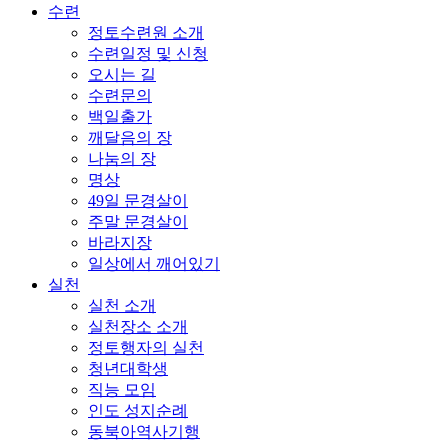
수련
정토수련원 소개
수련일정 및 신청
오시는 길
수련문의
백일출가
깨달음의 장
나눔의 장
명상
49일 문경살이
주말 문경살이
바라지장
일상에서 깨어있기
실천
실천 소개
실천장소 소개
정토행자의 실천
청년대학생
직능 모임
인도 성지순례
동북아역사기행