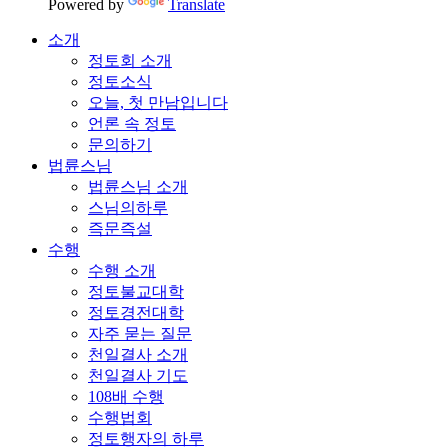
Powered by
Translate
소개
정토회 소개
정토소식
오늘, 첫 만남입니다
언론 속 정토
문의하기
법륜스님
법륜스님 소개
스님의하루
즉문즉설
수행
수행 소개
정토불교대학
정토경전대학
자주 묻는 질문
천일결사 소개
천일결사 기도
108배 수행
수행법회
정토행자의 하루