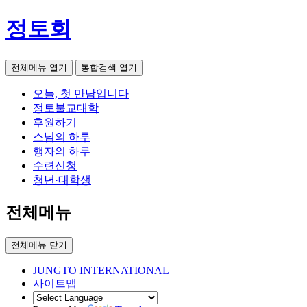
정토회
전체메뉴 열기
통합검색 열기
오늘, 첫 만남입니다
정토불교대학
후원하기
스님의 하루
행자의 하루
수련신청
청년·대학생
전체메뉴
전체메뉴 닫기
JUNGTO INTERNATIONAL
사이트맵