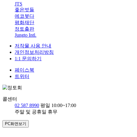
JTS
좋은벗들
에코붓다
평화재단
정토출판
Jungto Intl.
저작물 사용 안내
개인정보처리방침
1:1 문의하기
페이스북
트위터
콜센터
02 587 8990
평일 10:00~17:00
주말 및 공휴일 휴무
PC화면보기