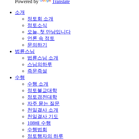
Powered by
Translate
소개
정토회 소개
정토소식
오늘, 첫 만남입니다
언론 속 정토
문의하기
법륜스님
법륜스님 소개
스님의하루
즉문즉설
수행
수행 소개
정토불교대학
정토경전대학
자주 묻는 질문
천일결사 소개
천일결사 기도
108배 수행
수행법회
정토행자의 하루