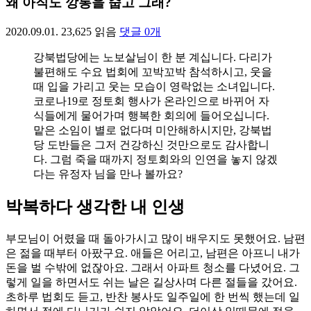
왜 아직도 깡통을 줍고 그래?
2020.09.01.
23,625
읽음
댓글
0
개
강북법당에는 노보살님이 한 분 계십니다. 다리가
불편해도 수요 법회에 꼬박꼬박 참석하시고, 웃을
때 입을 가리고 웃는 모습이 영락없는 소녀입니다.
코로나19로 정토회 행사가 온라인으로 바뀌어 자
식들에게 물어가며 행복한 회의에 들어오십니다.
맡은 소임이 별로 없다며 미안해하시지만, 강북법
당 도반들은 그저 건강하신 것만으로도 감사합니
다. 그럼 죽을 때까지 정토회와의 인연을 놓지 않겠
다는 유정자 님을 만나 볼까요?
박복하다 생각한 내 인생
부모님이 어렸을 때 돌아가시고 많이 배우지도 못했어요. 남편
은 젊을 때부터 아팠구요. 애들은 어리고, 남편은 아프니 내가
돈을 벌 수밖에 없잖아요. 그래서 아파트 청소를 다녔어요. 그
렇게 일을 하면서도 쉬는 날은 길상사며 다른 절들을 갔어요.
초하루 법회도 듣고, 반찬 봉사도 일주일에 한 번씩 했는데 일