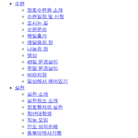
수련
정토수련원 소개
수련일정 및 신청
오시는 길
수련문의
백일출가
깨달음의 장
나눔의 장
명상
49일 문경살이
주말 문경살이
바라지장
일상에서 깨어있기
실천
실천 소개
실천장소 소개
정토행자의 실천
청년대학생
직능 모임
인도 성지순례
동북아역사기행