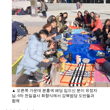
▲ 오른쪽 가운데 분홍색 패딩 입으신 분이 유정자
님. 9차 천일결사 회향식에서 강북법당 도반들과
함께